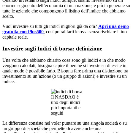
Quando investiamo sugli indici dunque, stiamo investendo su un
enorme segmento dell’economia di una nazione, e più in generale su
tutte le aziende che compongono il listino dell’indice che abbiamo
scelto.
Vuoi investire su tutti gli indici migliori già da ora?
Apri una demo
gratuita con Plus500
, così potrai farti le ossa senza rischiare il tuo
capitale reale.
Investire sugli Indici di borsa: definizione
Una volta che abbiamo chiarito cosa sono gli indici e in che modo
vengono calcolati, bisogna capire il perché si investe su di essi e in
quale modo è possibile farlo. Bisogna fare prima una distinzione tra
investimento su un’azione (o un gruppo di azioni) e investire su un
indice.
Il NASDAQ è
uno degli indici
più importanti e
seguiti
La differenza consiste nel voler puntare su una singola società o su
un gruppo di società che permette di avere anche una