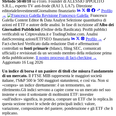
Metodo 50/40/10
su eToro. Founder di ALESSIO IPPOLITO
S.R.L., esperto TV anti-frode (RAI 3, LA7).
Direzione
editoriale
Investimenti
Giornalismo finanziario
Profilo
→
Revisione
Francesco Galella
Francesco
Galella
Content Editor & Data Analyst
Selezione quantitativa di
azioni ed ETF e autore delle analisi. In fase di iscrizione all'
Albo dei
Giornalisti Pubblicisti
(Ordine della Basilicata). Profili pubblici
verificabili su Criptovaluta.it e TradingOnline.com.
Analisi
dati
Screening azioni/ETF
SEO finanziaria
Profilo
→
✓
Fact-checked
Verificato dalla redazione
Dati e affermazioni
controllati su
fonti primarie
(bilanci, filing SEC, comunicati
ufficiali) e revisionati da un secondo membro della redazione prima
della pubblicazione.
Il nostro processo di fact-checking
→
Aggiornato 16 Lug 2026
Un indice di borsa è un paniere di titoli che misura l'andamento
di un mercato.
Il FTSE MIB rappresenta le maggiori società
italiane, l'S&P 500 le 500 maggiori statunitensi, e così via. Non si
«compra» un indice direttamente: è un termometro, un
riferimento.Gli indici servono a capire come va un mercato nel suo
insieme e sono il sottostante di moltissimi ETF: investire
«sull'indice» significa, in pratica, comprare un ETF che lo replica.In
questa sezione trovi le schede dei principali indici: valore,
variazione, composizione del paniere, ponderazione e gli ETF che li
replicano.