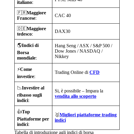
italiano
:
🇫🇷
Maggiore
CAC 40
Francese
:
🇩🇪
Maggiore
DAX30
tedesco
:
🌎
Indici di
Hang Seng / ASX / S&P 500 /
Dow Jones / NASDAQ /
Borsa
Nikkey
mondiale
:
⚡
Come
Trading Online di
CFD
investire
:
📉
Investire al
Si, è possibile – Impara la
ribasso sugli
vendita allo scoperto
indici
:
👍
Top
🥇
Migliori piattaforme trading
Piattaforme per
indici
indici
:
Tabella di introduzione agli indici di borsa