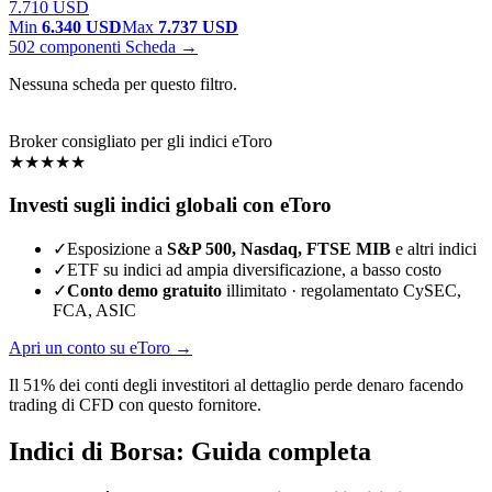
7.710 USD
Min
6.340 USD
Max
7.737 USD
502 componenti
Scheda →
Nessuna scheda per questo filtro.
Broker consigliato per gli indici
eToro
★★★★★
Investi sugli indici globali con eToro
✓
Esposizione a
S&P 500, Nasdaq, FTSE MIB
e altri indici
✓
ETF su indici ad ampia diversificazione, a basso costo
✓
Conto demo gratuito
illimitato · regolamentato CySEC,
FCA, ASIC
Apri un conto su eToro
→
Il 51% dei conti degli investitori al dettaglio perde denaro facendo
trading di CFD con questo fornitore.
Indici di Borsa: Guida completa