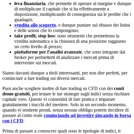
leva finanziaria
, che permette di operare al margine e dunque
di moltiplicare il capitale che si ha effettivamente a
disposizione, moltiplicando di conseguenza sia le perdite che i
guadagni;
vendita allo scoperto
, e dunque puntare sul ribasso dei listini
e delle azioni che lo compongono;
take profit, stop loss
: sono strumenti che permettono la
vendita automatica o la chiusura di una posizione raggiunto
un certo livello di prezzo;
piattaforme per l’analisi avanzate
, che sono integrate dai
broker per permetterti di analizzare i mercati prima di
intervenire sui mercati.
Siamo davanti dunque a titoli interessanti, per non dire perfetti, per
cominciare a fare trading sui diversi mercati.
Puoi anche scegliere inoltre di fare trading su CFD con dei
conti
demo gratuiti
, per testare le tue strategie sugli indici senza rischiare
capitale vero. Questo vi consentirà di fare pratica e imparare
gratuitamente i trucchi del mestiere. Solo in un secondo momento,
quando vi sentirete pronti, senza nessun obbligo potrete decidere di
passare al conto reale
cominciando ad investire giocando in borsa
con i CFD
.
Prima di passare a conoscere quali sono le tipologie di indici, ti