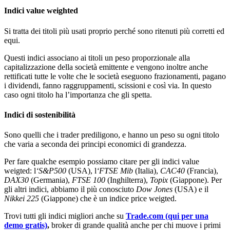
Indici value weighted
Si tratta dei titoli più usati proprio perché sono ritenuti più corretti ed
equi.
Questi indici associano ai titoli un peso proporzionale alla
capitalizzazione della società emittente e vengono inoltre anche
rettificati tutte le volte che le società eseguono frazionamenti, pagano
i dividendi, fanno raggruppamenti, scissioni e così via. In questo
caso ogni titolo ha l’importanza che gli spetta.
Indici di sostenibilità
Sono quelli che i trader prediligono, e hanno un peso su ogni titolo
che varia a seconda dei principi economici di grandezza.
Per fare qualche esempio possiamo citare per gli indici value
weigted: l
‘S&P500
(USA), l
‘FTSE Mib
(Italia),
CAC40
(Francia),
DAX30
(Germania),
FTSE 100
(Inghilterra),
Topix
(Giappone). Per
gli altri indici, abbiamo il più conosciuto
Dow Jones
(USA) e il
Nikkei 225
(Giappone) che è un indice price weigted.
Trovi tutti gli indici migliori anche su
Trade.com (qui per una
demo gratis)
,
broker di grande qualità anche per chi muove i primi