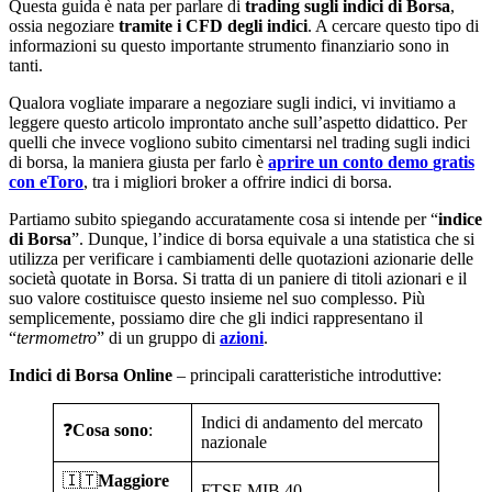
Questa guida è nata per parlare di
trading sugli indici di Borsa
,
ossia negoziare
tramite i CFD degli indici
. A cercare questo tipo di
informazioni su questo importante strumento finanziario sono in
tanti.
Qualora vogliate imparare a negoziare sugli indici, vi invitiamo a
leggere questo articolo improntato anche sull’aspetto didattico. Per
quelli che invece vogliono subito cimentarsi nel trading sugli indici
di borsa, la maniera giusta per farlo è
aprire un conto
demo
gratis
con eToro
, tra i migliori broker a offrire indici di borsa.
Partiamo subito spiegando accuratamente cosa si intende per “
indice
di Borsa
”. Dunque, l’indice di borsa equivale a una statistica che si
utilizza per verificare i cambiamenti delle quotazioni azionarie delle
società quotate in Borsa. Si tratta di un paniere di titoli azionari e il
suo valore costituisce questo insieme nel suo complesso. Più
semplicemente, possiamo dire che gli indici rappresentano il
“
termometro
” di un gruppo di
azioni
.
Indici di Borsa Online
– principali caratteristiche introduttive:
Indici di andamento del mercato
❓
Cosa sono
:
nazionale
🇮🇹
Maggiore
FTSE MIB 40