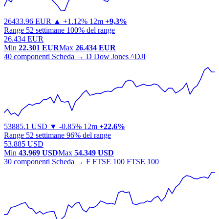
26433.96
EUR
▲ +1.12%
12m
+9,3%
Range 52 settimane
100% del range
26.434 EUR
Min
22.301 EUR
Max
26.434 EUR
40 componenti
Scheda →
D
Dow Jones
^DJI
53885.1
USD
▼ -0.85%
12m
+22,6%
Range 52 settimane
96% del range
53.885 USD
Min
43.969 USD
Max
54.349 USD
30 componenti
Scheda →
F
FTSE 100
FTSE 100