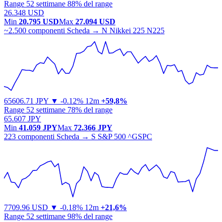
Range 52 settimane
88% del range
26.348 USD
Min
20.795 USD
Max
27.094 USD
~2.500 componenti
Scheda →
N
Nikkei 225
N225
65606.71
JPY
▼ -0.12%
12m
+59,8%
Range 52 settimane
78% del range
65.607 JPY
Min
41.059 JPY
Max
72.366 JPY
223 componenti
Scheda →
S
S&P 500
^GSPC
7709.96
USD
▼ -0.18%
12m
+21,6%
Range 52 settimane
98% del range