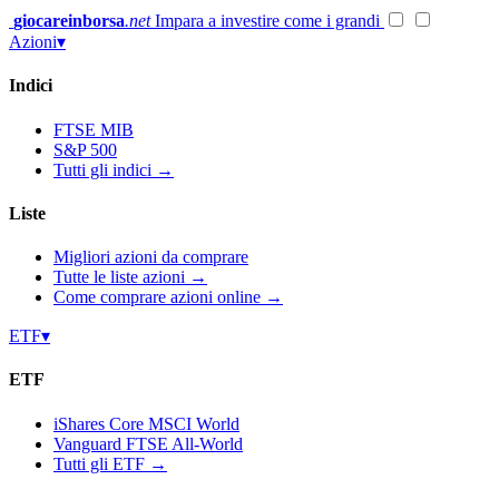
Vai
giocareinborsa
.net
Impara a investire come i grandi
al
Azioni
▾
contenuto
Indici
FTSE MIB
S&P 500
Tutti gli indici →
Liste
Migliori azioni da comprare
Tutte le liste azioni →
Come comprare azioni online →
ETF
▾
ETF
iShares Core MSCI World
Vanguard FTSE All-World
Tutti gli ETF →