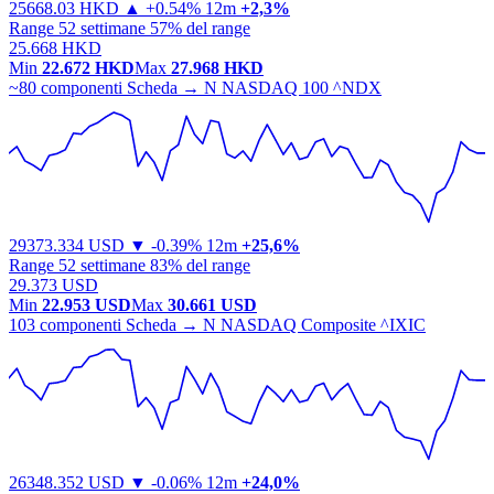
25668.03
HKD
▲ +0.54%
12m
+2,3%
Range 52 settimane
57% del range
25.668 HKD
Min
22.672 HKD
Max
27.968 HKD
~80 componenti
Scheda →
N
NASDAQ 100
^NDX
29373.334
USD
▼ -0.39%
12m
+25,6%
Range 52 settimane
83% del range
29.373 USD
Min
22.953 USD
Max
30.661 USD
103 componenti
Scheda →
N
NASDAQ Composite
^IXIC
26348.352
USD
▼ -0.06%
12m
+24,0%