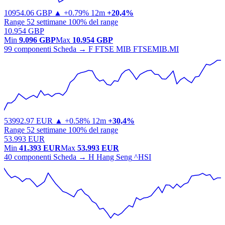
10954.06
GBP
▲ +0.79%
12m
+20,4%
Range 52 settimane
100% del range
10.954 GBP
Min
9.096 GBP
Max
10.954 GBP
99 componenti
Scheda →
F
FTSE MIB
FTSEMIB.MI
53992.97
EUR
▲ +0.58%
12m
+30,4%
Range 52 settimane
100% del range
53.993 EUR
Min
41.393 EUR
Max
53.993 EUR
40 componenti
Scheda →
H
Hang Seng
^HSI