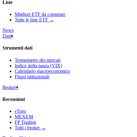
Liste
Migliori ETF da comprare
Tutte le liste ETF →
News
Dati
▾
Strumenti dati
Termometro dei mercati
Indice della paura (VIX)
Calendario macroeconomico
Flussi istituzionali
Broker
▾
Recensioni
eToro
MEXEM
FP Trading
Tutti i broker →