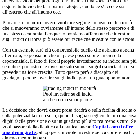
diversificazione del portafoglio. Puntare su una società vuol dire
seguire tutto ciò che fa, i piani strategici, quello ce s\uccede sia
all’esterno che all‘interno ecc.
Puntare su un indice invece vuol dire seguire un insieme di società
che si muoveranno ovviamente all’interno dello stesso percorso e di
una stessa economia. Per questo possiamo affermare che investire
sugli indici di Borsa può essere più facile che investire con le azioni.
Con un esempio sarà più comprensibile quello che abbiamo appena
affermato, se pensiamo che un paese possa subire un crescita
esponenziale, il fatto di fare il proprio investimento su indice sarà più
semplice, piuttosto che investire solo su una singola società di cui si
prevede una forte crescita. Tutto questo però a discapito dei
guadagni, perché investire su gli indici porta un guadagno minore.
Puoi investire sugli indici
anche con lo smartphone
La decisione che dovrà essere presa ricadrà o sulla facilità di scelta o
sulla potenzialità di crescita, quindi bisogna scegliere tra un qualcosa
di più facile previsione o su un guadano più alto ma meno sicuro. Se
vuoi passare dalla didattica alla pratica, anche
Capital.com ti offre
una demo gratis
,
al top per chi vuole investire senza correre rischi,
almeno mentre impara.