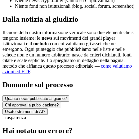
Niente news crypto-only (vanno su Criptovaluta.it)
Niente fonti non istituzionali (blog, social, forum, screenshot)
Dalla notizia al giudizio
Il cuore della nostra informazione verticale sono due elementi che si
tengono insieme: le
news
sui movimenti dei grandi player
istituzionali e il
metodo
con cui valutiamo gli asset che ne
emergono. Ogni punteggio che pubblichiamo nelle liste e nelle
schede non è un numero arbitrario: nasce da criteri dichiarati, fonti
citate e scale esplicite. Lo spieghiamo in dettaglio nella pagina-
metodo che affianca questo processo editoriale —
come valutiamo
azioni ed ETF
.
Domande sul processo
Quante news pubblicate al giorno?
Chi approva la pubblicazione?
Usate strumenti di AI?
Trasparenza
Hai notato un errore?