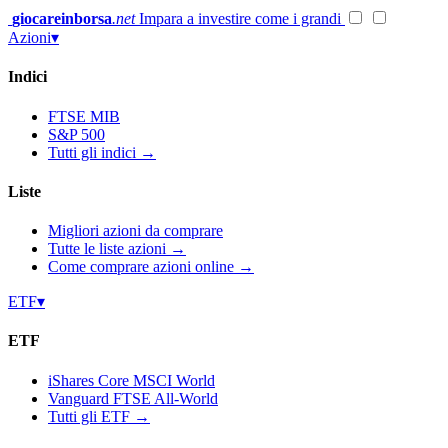
Vai
giocareinborsa
.net
Impara a investire come i grandi
al
Azioni
▾
contenuto
Indici
FTSE MIB
S&P 500
Tutti gli indici →
Liste
Migliori azioni da comprare
Tutte le liste azioni →
Come comprare azioni online →
ETF
▾
ETF
iShares Core MSCI World
Vanguard FTSE All-World
Tutti gli ETF →