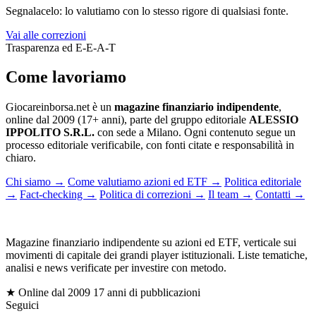
Segnalacelo: lo valutiamo con lo stesso rigore di qualsiasi fonte.
Vai alle correzioni
Trasparenza ed E-E-A-T
Come lavoriamo
Giocareinborsa.net è un
magazine finanziario indipendente
,
online dal 2009 (17+ anni), parte del gruppo editoriale
ALESSIO
IPPOLITO S.R.L.
con sede a Milano. Ogni contenuto segue un
processo editoriale verificabile, con fonti citate e responsabilità in
chiaro.
Chi siamo
→
Come valutiamo azioni ed ETF
→
Politica editoriale
→
Fact-checking
→
Politica di correzioni
→
Il team
→
Contatti
→
gioc
Magazine finanziario indipendente su azioni ed ETF, verticale sui
movimenti di capitale dei grandi player istituzionali. Liste tematiche,
analisi e news verificate per investire con metodo.
$
★ Online dal 2009
17 anni di pubblicazioni
Seguici