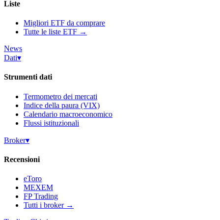
Liste
Migliori ETF da comprare
Tutte le liste ETF →
News
Dati
▾
Strumenti dati
Termometro dei mercati
Indice della paura (VIX)
Calendario macroeconomico
Flussi istituzionali
Broker
▾
Recensioni
eToro
MEXEM
FP Trading
Tutti i broker →