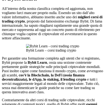
All’interno della nostra classifica completa ed aggiornata, non
vogliamo farci mancare proprio nulla. Essendo un sito dall’alto
valore informativo, abbiamo inserito anche uno dei
migliori corsi di
trading crypto
, proposto dal famosissimo exchange Bybit. Di fama
internazionale, ha saputo ritagliarsi rapidamente una grande quota di
mercato e rappresenta ad oggi un concreto punto di riferimento per
chiunque voglia capirne di criptovalute ed avventurarsi in questo
settore affascinante.
Bybit Learn – corsi trading crypto
Per garantire una formazione completa agli utenti che si registrano,
Bybit propone la
Bybit Learn
, ossia una sezione contenente
prettamente guide strategiche sulle principali criptovalute mondiali.
Puoi inoltre capire come funziona il mondo crypto, come avvengono
gli scambi,
cos’è la Blockchain, la DeFi (ossia finanza
decentralizzata), le dApp, lo staking, il lending crypto
e tutti i
servizi maggiormente legati al mondo delle criptovalute. Tutto ciò,
senza mai dimenticare le guide pratiche su come fare trading su
questa innovativa asset class.
Contrariamente da altri corsi di trading sulle criptovalute, ricchi
solamente di contenuti teorici, quello di Bybit offre molti
esempi