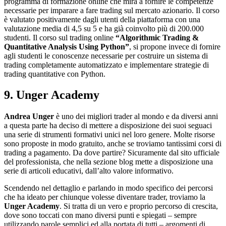
programma di formazione online che mira a fornire le competenze
necessarie per imparare a fare trading sul mercato azionario. Il corso
è valutato positivamente dagli utenti della piattaforma con una
valutazione media di 4,5 su 5 e ha già coinvolto più di 200.000
studenti. Il corso sul trading online
“Algorithmic Trading &
Quantitative Analysis Using Python”
, si propone invece di fornire
agli studenti le conoscenze necessarie per costruire un sistema di
trading completamente automatizzato e implementare strategie di
trading quantitative con Python.
9. Unger Academy
Andrea Unger
è uno dei migliori trader al mondo e da diversi anni
a questa parte ha deciso di mettere a disposizione dei suoi seguaci
una serie di strumenti formativi unici nel loro genere. Molte risorse
sono proposte in modo gratuito, anche se troviamo tantissimi corsi di
trading a pagamento. Da dove partire? Sicuramente dal sito ufficiale
del professionista, che nella sezione blog mette a disposizione una
serie di articoli educativi, dall’alto valore informativo.
Scendendo nel dettaglio e parlando in modo specifico dei percorsi
che ha ideato per chiunque volesse diventare trader, troviamo la
Unger Academy
. Si tratta di un vero e proprio percorso di crescita,
dove sono toccati con mano diversi punti e spiegati – sempre
utilizzando parole semplici ed alla portata di tutti – argomenti di