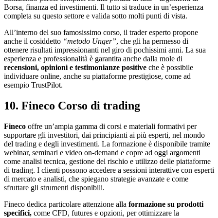
Borsa, finanza ed investimenti. Il tutto si traduce in un’esperienza
completa su questo settore e valida sotto molti punti di vista.
All’interno del suo famosissimo corso, il trader esperto propone
anche il cosiddetto
“metodo Unger”
, che gli ha permesso di
ottenere risultati impressionanti nel giro di pochissimi anni. La sua
esperienza e professionalità è garantita anche dalla mole di
recensioni, opinioni e testimonianze positive
che è possibile
individuare online, anche su piattaforme prestigiose, come ad
esempio TrustPilot.
10. Fineco Corso di trading
Fineco
offre un’ampia gamma di corsi e materiali formativi per
supportare gli investitori, dai principianti ai più esperti, nel mondo
del trading e degli investimenti. La formazione è disponibile tramite
webinar, seminari e video on-demand e copre ad oggi argomenti
come analisi tecnica, gestione del rischio e utilizzo delle piattaforme
di trading. I clienti possono accedere a sessioni interattive con esperti
di mercato e analisti, che spiegano strategie avanzate e come
sfruttare gli strumenti disponibili.
Fineco dedica particolare attenzione alla
formazione su prodotti
specifici,
come CFD, futures e opzioni, per ottimizzare la