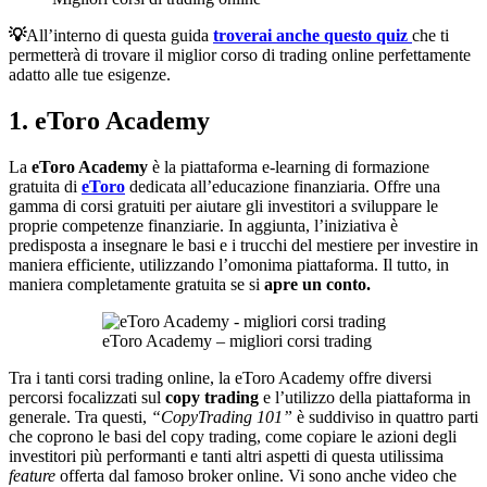
💡
All’interno di questa guida
troverai anche questo quiz
che ti
permetterà di trovare il miglior corso di trading online perfettamente
adatto alle tue esigenze.
1. eToro Academy
La
eToro Academy
è la piattaforma e-learning di formazione
gratuita di
eToro
dedicata all’educazione finanziaria. Offre una
gamma di corsi gratuiti per aiutare gli investitori a sviluppare le
proprie competenze finanziarie. In aggiunta, l’iniziativa è
predisposta a insegnare le basi e i trucchi del mestiere per investire in
maniera efficiente, utilizzando l’omonima piattaforma. Il tutto, in
maniera completamente gratuita se si
apre un conto.
eToro Academy – migliori corsi trading
Tra i tanti corsi trading online, la eToro Academy offre diversi
percorsi focalizzati sul
copy trading
e l’utilizzo della piattaforma in
generale. Tra questi,
“CopyTrading 101”
è suddiviso in quattro parti
che coprono le basi del copy trading, come copiare le azioni degli
investitori più performanti e tanti altri aspetti di questa utilissima
feature
offerta dal famoso broker online. Vi sono anche video che