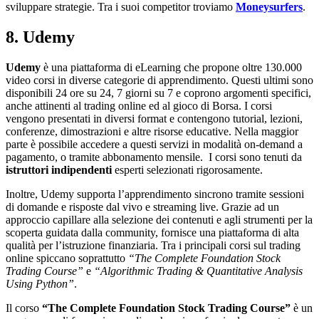
sviluppare strategie. Tra i suoi competitor troviamo
Moneysurfers
.
8. Udemy
Udemy
è una piattaforma di eLearning che propone oltre 130.000
video corsi in diverse categorie di apprendimento. Questi ultimi sono
disponibili 24 ore su 24, 7 giorni su 7 e coprono argomenti specifici,
anche attinenti al trading online ed al gioco di Borsa. I corsi
vengono presentati in diversi format e contengono tutorial, lezioni,
conferenze, dimostrazioni e altre risorse educative. Nella maggior
parte è possibile accedere a questi servizi in modalità on-demand a
pagamento, o tramite abbonamento mensile. I corsi sono tenuti da
istruttori indipendenti
esperti selezionati rigorosamente.
Inoltre, Udemy supporta l’apprendimento sincrono tramite sessioni
di domande e risposte dal vivo e streaming live. Grazie ad un
approccio capillare alla selezione dei contenuti e agli strumenti per la
scoperta guidata dalla community, fornisce una piattaforma di alta
qualità per l’istruzione finanziaria. Tra i principali corsi sul trading
online spiccano soprattutto
“The Complete Foundation Stock
Trading Course”
e
“Algorithmic Trading & Quantitative Analysis
Using Python”
.
Il corso
“The Complete Foundation Stock Trading Course”
è un