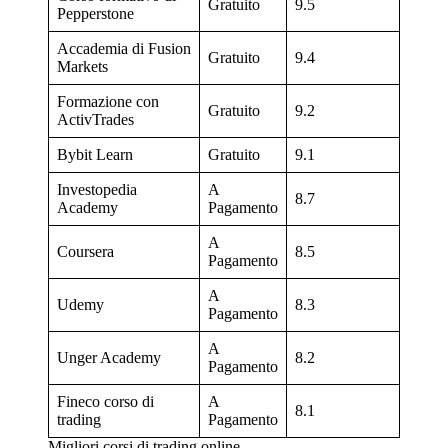
Gratuito
9.5
Pepperstone
Accademia di Fusion
Gratuito
9.4
Markets
Formazione con
Gratuito
9.2
ActivTrades
Bybit Learn
Gratuito
9.1
Investopedia
A
8.7
Academy
Pagamento
A
Coursera
8.5
Pagamento
A
Udemy
8.3
Pagamento
A
Unger Academy
8.2
Pagamento
Fineco corso di
A
8.1
trading
Pagamento
Migliori corsi di trading online