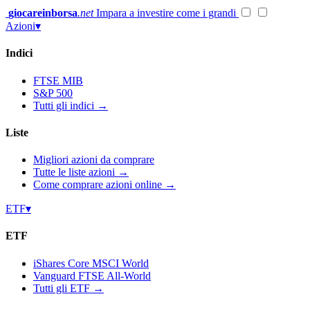
Vai
giocareinborsa
.net
Impara a investire come i grandi
al
Azioni
▾
contenuto
Indici
FTSE MIB
S&P 500
Tutti gli indici →
Liste
Migliori azioni da comprare
Tutte le liste azioni →
Come comprare azioni online →
ETF
▾
ETF
iShares Core MSCI World
Vanguard FTSE All-World
Tutti gli ETF →