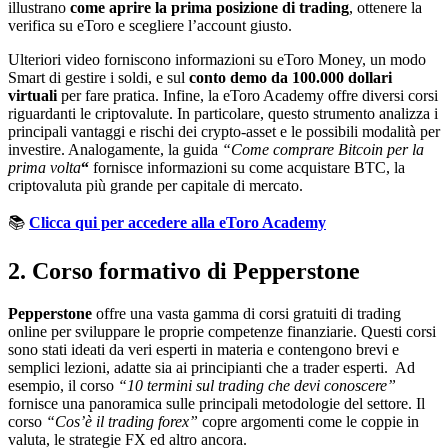
illustrano
come aprire la prima posizione di trading
, ottenere la
verifica su eToro e scegliere l’account giusto.
Ulteriori video forniscono informazioni su eToro Money, un modo
Smart di gestire i soldi, e sul
conto demo da
100.000 dollari
virtuali
per fare pratica. Infine, la eToro Academy offre diversi corsi
riguardanti le criptovalute. In particolare, questo strumento analizza i
principali vantaggi e rischi dei crypto-asset e le possibili modalità per
investire. Analogamente, la guida
“Come comprare Bitcoin per la
prima volta
“
fornisce informazioni su come acquistare BTC, la
criptovaluta più grande per capitale di mercato.
📚
Clicca qui per accedere alla eToro Academy
2. Corso formativo di Pepperstone
Pepperstone
offre una vasta gamma di corsi gratuiti di trading
online per sviluppare le proprie competenze finanziarie. Questi corsi
sono stati ideati da veri esperti in materia e contengono brevi e
semplici lezioni, adatte sia ai principianti che a trader esperti. Ad
esempio, il corso
“10 termini sul trading che devi conoscere”
fornisce una panoramica sulle principali metodologie del settore. Il
corso
“Cos’è il trading forex”
copre argomenti come le coppie in
valuta, le strategie FX ed altro ancora.