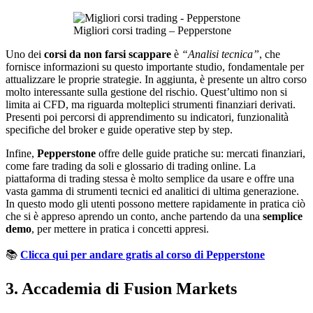
Migliori corsi trading – Pepperstone
Uno dei
corsi da non farsi scappare
è
“Analisi tecnica”
, che
fornisce informazioni su questo importante studio, fondamentale per
attualizzare le proprie strategie. In aggiunta, è presente un altro corso
molto interessante sulla gestione del rischio. Quest’ultimo non si
limita ai CFD, ma riguarda molteplici strumenti finanziari derivati.
Presenti poi percorsi di apprendimento su indicatori, funzionalità
specifiche del broker e guide operative step by step.
Infine,
Pepperstone
offre delle guide pratiche su: mercati finanziari,
come fare trading da soli e glossario di trading online. La
piattaforma di trading stessa è molto semplice da usare e offre una
vasta gamma di strumenti tecnici ed analitici di ultima generazione.
In questo modo gli utenti possono mettere rapidamente in pratica ciò
che si è appreso aprendo un conto, anche partendo da una
semplice
demo
, per mettere in pratica i concetti appresi.
📚
Clicca qui per andare gratis al corso di Pepperstone
3. Accademia di Fusion Markets