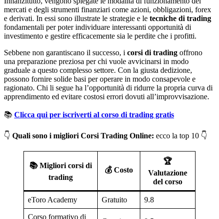
Innanzitutto, vengono spiegate le modalità di funzionamento dei
mercati e degli strumenti finanziari come azioni, obbligazioni, forex
e derivati. In essi sono illustrate le strategie e le
tecniche di trading
fondamentali
per poter individuare interessanti opportunità di
investimento e gestire efficacemente sia le perdite che i profitti.
Sebbene non garantiscano il successo, i
corsi di trading
offrono
una preparazione preziosa per chi vuole avvicinarsi in modo
graduale a questo complesso settore. Con la giusta dedizione,
possono fornire solide basi per operare in modo consapevole e
ragionato. Chi li segue ha l’opportunità di ridurre la propria curva di
apprendimento ed evitare costosi errori dovuti all’improvvisazione.
📚
Clicca qui per iscriverti al corso di trading gratis
👇
Quali sono i migliori Corsi Trading Online:
ecco la top 10 👇
🏆
📚
Migliori corsi di
💰
Costo
Valutazione
trading
del corso
eToro Academy
Gratuito
9.8
Corso formativo di