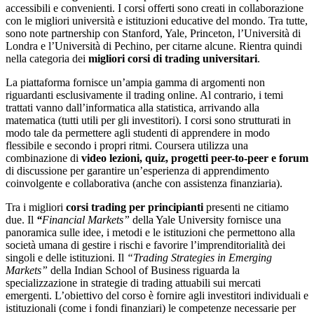
accessibili e convenienti. I corsi offerti sono creati in collaborazione
con le migliori università e istituzioni educative del mondo. Tra tutte,
sono note partnership con Stanford, Yale, Princeton, l’Università di
Londra e l’Università di Pechino, per citarne alcune. Rientra quindi
nella categoria dei
migliori corsi di trading universitari
.
La piattaforma fornisce un’ampia gamma di argomenti non
riguardanti esclusivamente il trading online. Al contrario, i temi
trattati vanno dall’informatica alla statistica, arrivando alla
matematica (tutti utili per gli investitori). I corsi sono strutturati in
modo tale da permettere agli studenti di apprendere in modo
flessibile e secondo i propri ritmi. Coursera utilizza una
combinazione di
video lezioni, quiz, progetti peer-to-peer e forum
di discussione per garantire un’esperienza di apprendimento
coinvolgente e collaborativa (anche con assistenza finanziaria).
Tra i migliori
corsi trading per principianti
presenti ne citiamo
due. Il
“
Financial Markets”
della Yale University fornisce una
panoramica sulle idee, i metodi e le istituzioni che permettono alla
società umana di gestire i rischi e favorire l’imprenditorialità dei
singoli e delle istituzioni. Il
“Trading Strategies in Emerging
Markets”
della Indian School of Business riguarda la
specializzazione in strategie di trading attuabili sui mercati
emergenti. L’obiettivo del corso è fornire agli investitori individuali e
istituzionali (come i fondi finanziari) le competenze necessarie per