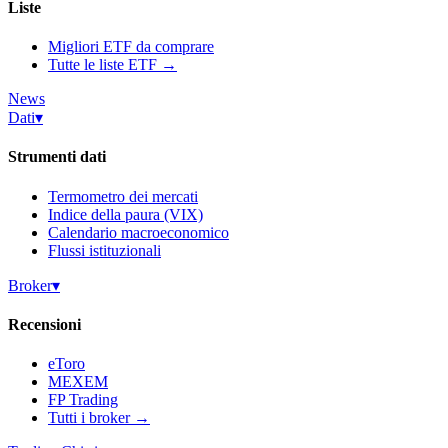
Liste
Migliori ETF da comprare
Tutte le liste ETF →
News
Dati
▾
Strumenti dati
Termometro dei mercati
Indice della paura (VIX)
Calendario macroeconomico
Flussi istituzionali
Broker
▾
Recensioni
eToro
MEXEM
FP Trading
Tutti i broker →