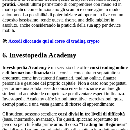
pratici
. Questi ultimi permettono di comprendere con mano ed in
modo pratico come funzionano gli scambi e come agire in modo
autonomo. La possibilità di poter iniziare ad operare in live con un
deposito bassissimo, rende questa risorsa una delle migliori in
assoluto, anche considerando la praticità della sua app per device
mobili.
📚
Accedi cliccando qui al corso di trading crypto
6. Investopedia Academy
Investopedia Academy
è un servizio che offre
corsi trading online
e di formazione finanziaria
. I corsi si concentrano soprattutto su
argomenti come investimenti finanziari, trading online, finanza
personale e gestione del proprio capitale. Non a caso sono progettati
per fornire una solida base di conoscenze finanziarie e aiutare gli
studenti ad acquisire le competenze per diventare esperti in finanza.
Investopedia Academy offre lezioni interattive, esercitazioni, quiz,
esempi pratici e una vasta gamma di risorse di apprendimento.
Gli studenti possono scegliere
corsi divisi in tre livelli di difficoltà
(base, intermedio, avanzato). Tra questi, spiccano soprattutto tre
percorsi per chi è alla prime armi. Il corso “
Trading for Beginners
”
(in italiano: Trading per principianti) è di carattere introduttivo e mira