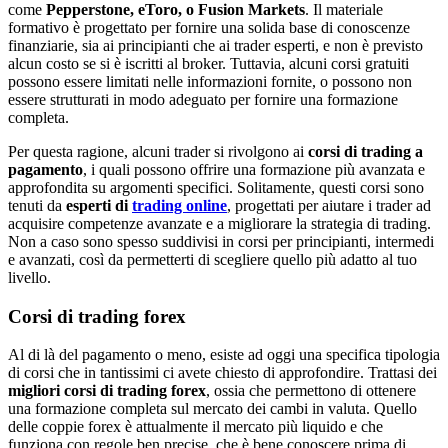
come
Pepperstone, eToro, o Fusion Markets
. Il materiale
formativo è progettato per fornire una solida base di conoscenze
finanziarie, sia ai principianti che ai trader esperti, e non è previsto
alcun costo se si è iscritti al broker. Tuttavia, alcuni corsi gratuiti
possono essere limitati nelle informazioni fornite, o possono non
essere strutturati in modo adeguato per fornire una formazione
completa.
Per questa ragione, alcuni trader si rivolgono ai
corsi di trading a
pagamento
, i quali possono offrire una formazione più avanzata e
approfondita su argomenti specifici. Solitamente, questi corsi sono
tenuti da
esperti di
trading online
, progettati per aiutare i trader ad
acquisire competenze avanzate e a migliorare la strategia di trading.
Non a caso sono spesso suddivisi in corsi per principianti, intermedi
e avanzati, così da permetterti di scegliere quello più adatto al tuo
livello.
Corsi di trading forex
Al di là del pagamento o meno, esiste ad oggi una specifica tipologia
di corsi che in tantissimi ci avete chiesto di approfondire. Trattasi dei
migliori corsi di trading forex
, ossia che permettono di ottenere
una formazione completa sul mercato dei cambi in valuta. Quello
delle coppie forex è attualmente il mercato più liquido e che
funziona con regole ben precise, che è bene conoscere prima di