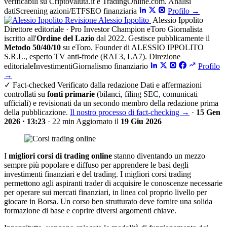
verificabili su Criptovaluta.it e TradingOnline.com.
Analisi
dati
Screening azioni/ETF
SEO finanziaria
Profilo
→
Revisione
Alessio Ippolito
Alessio Ippolito
Direttore editoriale · Pro Investor Champion eToro
Giornalista
iscritto all'
Ordine del Lazio
dal 2022. Gestisce pubblicamente il
Metodo 50/40/10
su eToro. Founder di ALESSIO IPPOLITO
S.R.L., esperto TV anti-frode (RAI 3, LA7).
Direzione
editoriale
Investimenti
Giornalismo finanziario
Profilo
→
✓
Fact-checked
Verificato dalla redazione
Dati e affermazioni
controllati su
fonti primarie
(bilanci, filing SEC, comunicati
ufficiali) e revisionati da un secondo membro della redazione prima
della pubblicazione.
Il nostro processo di fact-checking
→
·
15 Gen
2026 · 13:23
·
22 min
Aggiornato il
19 Giu 2026
I
migliori corsi di trading online
stanno diventando un mezzo
sempre più popolare e diffuso per apprendere le basi degli
investimenti finanziari e del trading. I migliori corsi trading
permettono agli aspiranti trader di acquisire le conoscenze necessarie
per operare sui mercati finanziari, in linea col proprio livello per
giocare in Borsa. Un corso ben strutturato deve fornire una solida
formazione di base e coprire diversi argomenti chiave.