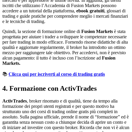
mercato e per apprendere le ultime novità. In aggiunta, gli utenti
iscritti che utilizzano l’Accademia di Fusion Markets possono
accedere a un tutorial della piattaforma,
ebook gratuiti
, glossari di
trading e guide pratiche per comprendere meglio i mercati finanziari
e le tecniche di trading.
Quindi, la sezione di formazione online di
Fusion Markets
è stata
progettata per aiutare i trader a sviluppare le competenze necessarie
per fare trading in modo efficace. Fornendo risorse didattiche di alta
qualità e aggiornate regolarmente, il broker ha introdotto un ottimo
mezzo per raggiungere tale obiettivo. Per accedervi, non è previsto
alcun pagamento: il tutto è incluso con l’iscrizione
ad
Fusion
Markets.
📚
Clicca qui per iscriverti al corso di trading gratis
4. Formazione con ActivTrades
ActivTrades
, broker rinomato e di qualità, tiene da tempo alla
formazione dei propri utenti registrati e per questo motivo ha
strutturato uno dei corsi di trading online gratis più completi in
assoluto. Sulla pagina ufficiale, prende il nome di “formazione” ed è
garantita senza nessun costo a chiunque decida di aprire un conto e
di iniziare ad investire con questo broker. Ricorda che non vi è alcun