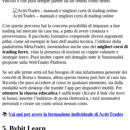
vincolo e che puoi sempre partire da un ottimo conto demo.
ActivTrades – manuali e migliori corsi di trading online
Con questo percorso hai la concreta possibilità di imparare a fare
trading sul mercato da casa tua, a patto di avere costanza e
perseveranza. Il pacchetto formativo comprende diversi argomenti
pillar, come ad esempio le basi dell’analisi tecnica, l’utilizzo della
piattaforma MetaTrader, mostrandosi anche uno dei
migliori corsi di
trading forex
, vista la presenza di nozioni su coppie valutarie e
strategie forex. Puoi inoltre capire nel dettaglio tutte le funzionalità
proposte sulla WebTrader Platform.
Se sei alle prime armi ed hai bisogno di una infarinatura generale dei
concetti di Borsa e finanza, allora questa risorsa può fare al caso tuo.
Ricorda che puoi accedere al corso in qualsiasi momento, sia dalla
modalità web desktop che tramite l’app per dispositivi mobili. Per
ottenere la risorsa educativa
è sufficiente cliccare il link che trovi
in basso, inserire l’indirizzo di posta elettronica, i tuoi nominativi
personali e creare un conto senza nessun costo.
📚
Vai qui per avere la formazione individuale di ActivTrades
5. Bybit Learn