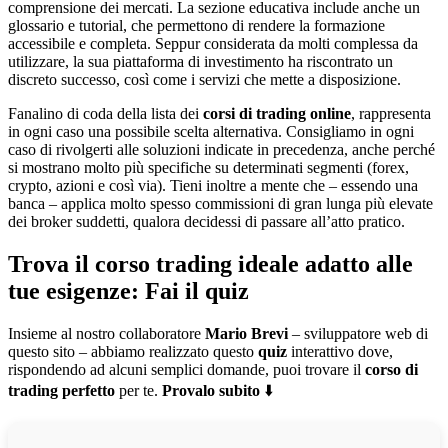
comprensione dei mercati. La sezione educativa include anche un
glossario e tutorial, che permettono di rendere la formazione
accessibile e completa. Seppur considerata da molti complessa da
utilizzare, la sua piattaforma di investimento ha riscontrato un
discreto successo, così come i servizi che mette a disposizione.
Fanalino di coda della lista dei
corsi di trading online
, rappresenta
in ogni caso una possibile scelta alternativa. Consigliamo in ogni
caso di rivolgerti alle soluzioni indicate in precedenza, anche perché
si mostrano molto più specifiche su determinati segmenti (forex,
crypto, azioni e così via). Tieni inoltre a mente che – essendo una
banca – applica molto spesso commissioni di gran lunga più elevate
dei broker suddetti, qualora decidessi di passare all’atto pratico.
Trova il corso trading ideale adatto alle
tue esigenze: Fai il quiz
Insieme al nostro collaboratore
Mario Brevi
– sviluppatore web di
questo sito – abbiamo realizzato questo
quiz
interattivo dove,
rispondendo ad alcuni semplici domande, puoi trovare il
corso di
trading perfetto
per te.
Provalo subito
⬇️