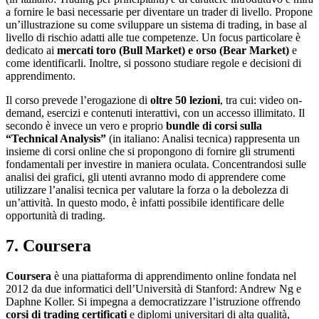
a fornire le basi necessarie per diventare un trader di livello. Propone
un’illustrazione su come sviluppare un sistema di trading, in base al
livello di rischio adatti alle tue competenze. Un focus particolare è
dedicato ai
mercati toro (Bull Market) e orso (Bear Market)
e
come identificarli. Inoltre, si possono studiare regole e decisioni di
apprendimento.
Il corso prevede l’erogazione di
oltre 50 lezioni
, tra cui: video on-
demand, esercizi e contenuti interattivi, con un accesso illimitato. Il
secondo è invece un vero e proprio
bundle di corsi sulla
“Technical Analysis”
(in italiano: Analisi tecnica) rappresenta un
insieme di corsi online che si propongono di fornire gli strumenti
fondamentali per investire in maniera oculata. Concentrandosi sulle
analisi dei grafici, gli utenti avranno modo di apprendere come
utilizzare l’analisi tecnica per valutare la forza o la debolezza di
un’attività. In questo modo, è infatti possibile identificare delle
opportunità di trading.
7. Coursera
Coursera
è una piattaforma di apprendimento online fondata nel
2012 da due informatici dell’Università di Stanford: Andrew Ng e
Daphne Koller. Si impegna a democratizzare l’istruzione offrendo
corsi di trading certificati
e diplomi universitari di alta qualità,