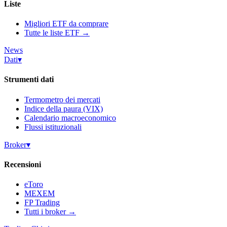
Liste
Migliori ETF da comprare
Tutte le liste ETF →
News
Dati
▾
Strumenti dati
Termometro dei mercati
Indice della paura (VIX)
Calendario macroeconomico
Flussi istituzionali
Broker
▾
Recensioni
eToro
MEXEM
FP Trading
Tutti i broker →