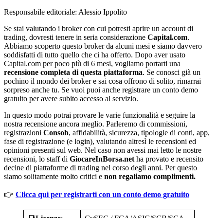
Responsabile editoriale: Alessio Ippolito
Se stai valutando i broker con cui potresti aprire un account di
trading, dovresti tenere in seria considerazione
Capital.com
.
Abbiamo scoperto questo broker da alcuni mesi e siamo davvero
soddisfatti di tutto quello che ci ha offerto. Dopo aver usato
Capital.com per poco più di 6 mesi, vogliamo portarti una
recensione completa di questa piattaforma
. Se conosci già un
pochino il mondo dei broker e sai cosa offrono di solito, rimarrai
sorpreso anche tu. Se vuoi puoi anche registrare un conto demo
gratuito per avere subito accesso al servizio.
In questo modo potrai provare le varie funzionalità e seguire la
nostra recensione ancora meglio. Parleremo di commissioni,
registrazioni
Consob
, affidabilità, sicurezza, tipologie di conti, app,
fase di registrazione (e login), valutando altresì le recensioni ed
opinioni presenti sul web. Nel caso non avessi mai letto le nostre
recensioni, lo staff di
GiocareInBorsa.net
ha provato e recensito
decine di piattaforme di trading nel corso degli anni. Per questo
siamo solitamente molto critici e
non regaliamo complimenti.
👉
Clicca qui per registrarti con un conto demo gratuito