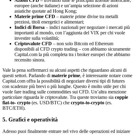
Azioni CFD
– troviamo tutte le principali aziende americane,
europee (anche italiane) e un’ampia selezione di azioni
asiatiche quotate ad Hong Kong;
Materie prime CFD
– materie prime divise tra metalli
preziosi, titoli energetici e alimentari;
Indici di Borsa
– indici nazionali per negoziare i mercati più
importanti al mondo, con l’aggiunta del VIX per chi vuole
investire sulla volatilità;
Criptovalute CFD
– non solo Bitcoin ed Ethereum
disponibili al CFD crypto trading – con abbiamo sicuramente
Capital.com la più completa tra i broker europei che abbiamo
recensito sinora.
Vale la pena soffermarci su alcuni aspetti che riguardano alcuni di
questi settori. Parlando di
materie prime
, è interessante notare come
Capital.com offra la possibilità di negoziare diversi tipi di futures
con scadenze più brevi o più lunghe. Questo è molto utile per chi
vuole fare trading sulle commodities sui CFD. Un’altra menzione
particolare riguarda le criptovalute. Tra queste troviamo sia
coppie
fiat-to- crypto
(es. USD/BTC) che
crypto-to-crypto
(es.
BTC/ETH).
5. Grafici e operatività
Adesso puoi finalmente entrare nel vivo delle operazioni ed iniziare