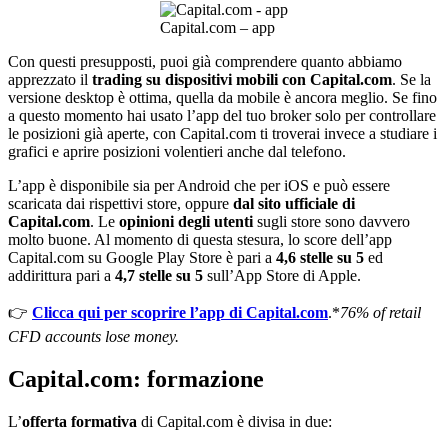
Capital.com – app
Con questi presupposti, puoi già comprendere quanto abbiamo
apprezzato il
trading su dispositivi mobili con Capital.com
. Se la
versione desktop è ottima, quella da mobile è ancora meglio. Se fino
a questo momento hai usato l’app del tuo broker solo per controllare
le posizioni già aperte, con Capital.com ti troverai invece a studiare i
grafici e aprire posizioni volentieri anche dal telefono.
L’app è disponibile sia per Android che per iOS e può essere
scaricata dai rispettivi store, oppure
dal sito ufficiale di
Capital.com
. Le
opinioni degli utenti
sugli store sono davvero
molto buone. Al momento di questa stesura, lo score dell’app
Capital.com su Google Play Store è pari a
4,6 stelle su 5
ed
addirittura pari a
4,7 stelle su 5
sull’App Store di Apple.
👉
Clicca qui per scoprire l’app di Capital.com
.*
76% of retail
CFD accounts lose money.
Capital.com: formazione
L’
offerta formativa
di Capital.com è divisa in due: