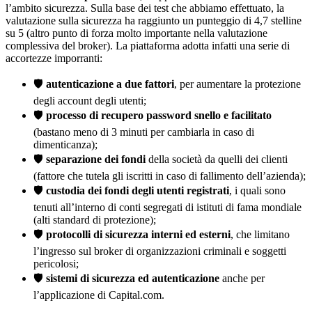
l’ambito sicurezza. Sulla base dei test che abbiamo effettuato, la
valutazione sulla sicurezza ha raggiunto un punteggio di 4,7 stelline
su 5 (altro punto di forza molto importante nella valutazione
complessiva del broker). La piattaforma adotta infatti una serie di
accortezze imporranti:
🛡️
autenticazione a due fattori
, per aumentare la protezione
degli account degli utenti;
🛡️
processo di recupero password snello e facilitato
(bastano meno di 3 minuti per cambiarla in caso di
dimenticanza);
🛡️
separazione dei fondi
della società da quelli dei clienti
(fattore che tutela gli iscritti in caso di fallimento dell’azienda);
🛡️
custodia dei fondi degli utenti registrati
, i quali sono
tenuti all’interno di conti segregati di istituti di fama mondiale
(alti standard di protezione);
🛡️
protocolli di sicurezza interni ed esterni
, che limitano
l’ingresso sul broker di organizzazioni criminali e soggetti
pericolosi;
🛡️
sistemi di sicurezza ed autenticazione
anche per
l’applicazione di Capital.com.