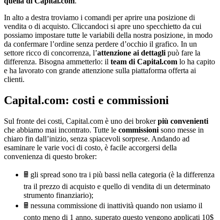
quella di Capital.com
.
In alto a destra troviamo i comandi per aprire una posizione di
vendita o di acquisto. Cliccandoci si apre uno specchietto da cui
possiamo impostare tutte le variabili della nostra posizione, in modo
da confermare l’ordine senza perdere d’occhio il grafico. In un
settore ricco di concorrenza, l’
attenzione ai dettagli
può fare la
differenza. Bisogna ammetterlo: il
team di Capital.com
lo ha capito
e ha lavorato con grande attenzione sulla piattaforma offerta ai
clienti.
Capital.com: costi e commissioni
Sul fronte dei costi, Capital.com è uno dei broker
più convenienti
che abbiamo mai incontrato. Tutte le
commissioni
sono messe in
chiaro fin dall’inizio, senza spiacevoli sorprese. Andando ad
esaminare le varie voci di costo, è facile accorgersi della
convenienza di questo broker:
🖩 gli spread sono tra i più bassi nella categoria (è la differenza
tra il prezzo di acquisto e quello di vendita di un determinato
strumento finanziario);
🖩 nessuna commissione di inattività quando non usiamo il
conto meno di 1 anno, superato questo vengono applicati 10$