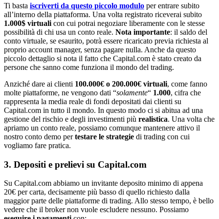
Ti basta
iscriverti da questo piccolo modulo
per entrare subito
all’interno della piattaforma. Una volta registrato riceverai subito
1.000$ virtuali
con cui potrai negoziare liberamente con le stesse
possibilità di chi usa un conto reale.
Nota importante
: il saldo del
conto virtuale, se esaurito, potrà essere ricaricato previa richiesta al
proprio account manager, senza pagare nulla. Anche da questo
piccolo dettaglio si nota il fatto che Capital.com è stato creato da
persone che sanno come funziona il mondo del trading.
Anziché dare ai clienti
100.000€ o 200.000€ virtuali
, come fanno
molte piattaforme, ne vengono dati “
solamente
“
1.000
, cifra che
rappresenta la media reale di fondi depositati dai clienti su
Capital.com in tutto il mondo. In questo modo ci si abitua ad una
gestione del rischio e degli investimenti più
realistica
. Una volta che
apriamo un conto reale, possiamo comunque mantenere attivo il
nostro conto demo per
testare le strategie
di trading con cui
vogliamo fare pratica.
3. Depositi e prelievi su Capital.com
Su Capital.com abbiamo un invitante deposito minimo di appena
20€ per carta, decisamente più basso di quello richiesto dalla
maggior parte delle piattaforme di trading. Allo stesso tempo, è bello
vedere che il broker non vuole escludere nessuno. Possiamo
eseguire i
pagamenti
con: