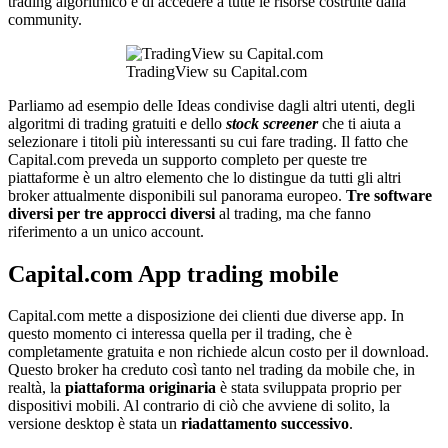
trading algoritmico e di accedere a tutte le risorse costruite dalla
community.
TradingView su Capital.com
Parliamo ad esempio delle Ideas condivise dagli altri utenti, degli
algoritmi di trading gratuiti e dello
stock screener
che ti aiuta a
selezionare i titoli più interessanti su cui fare trading. Il fatto che
Capital.com preveda un supporto completo per queste tre
piattaforme è un altro elemento che lo distingue da tutti gli altri
broker attualmente disponibili sul panorama europeo.
Tre software
diversi per tre approcci diversi
al trading, ma che fanno
riferimento a un unico account.
Capital.com App trading mobile
Capital.com mette a disposizione dei clienti due diverse app. In
questo momento ci interessa quella per il trading, che è
completamente gratuita e non richiede alcun costo per il download.
Questo broker ha creduto così tanto nel trading da mobile che, in
realtà, la
piattaforma originaria
è stata sviluppata proprio per
dispositivi mobili. Al contrario di ciò che avviene di solito, la
versione desktop è stata un
riadattamento successivo
.