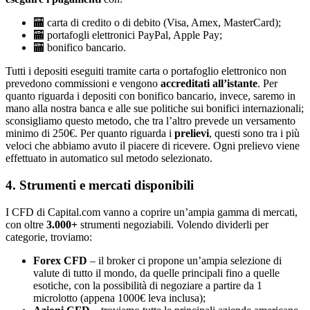
🏧 carta di credito o di debito (Visa, Amex, MasterCard);
🏧 portafogli elettronici PayPal, Apple Pay;
🏧 bonifico bancario.
Tutti i depositi eseguiti tramite carta o portafoglio elettronico non
prevedono commissioni e vengono
accreditati all’istante
. Per
quanto riguarda i depositi con bonifico bancario, invece, saremo in
mano alla nostra banca e alle sue politiche sui bonifici internazionali;
sconsigliamo questo metodo, che tra l’altro prevede un versamento
minimo di 250€. Per quanto riguarda i
prelievi
, questi sono tra i più
veloci che abbiamo avuto il piacere di ricevere. Ogni prelievo viene
effettuato in automatico sul metodo selezionato.
4. Strumenti e mercati disponibili
I CFD di Capital.com vanno a coprire un’ampia gamma di mercati,
con oltre
3.000+
strumenti negoziabili. Volendo dividerli per
categorie, troviamo:
Forex CFD
– il broker ci propone un’ampia selezione di
valute di tutto il mondo, da quelle principali fino a quelle
esotiche, con la possibilità di negoziare a partire da 1
microlotto (appena 1000€ leva inclusa);