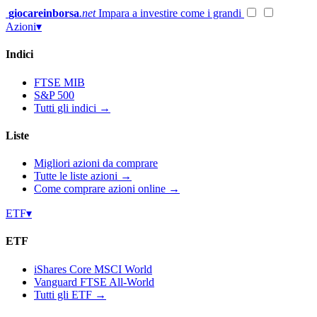
Vai
giocareinborsa
.net
Impara a investire come i grandi
al
Azioni
▾
contenuto
Indici
FTSE MIB
S&P 500
Tutti gli indici →
Liste
Migliori azioni da comprare
Tutte le liste azioni →
Come comprare azioni online →
ETF
▾
ETF
iShares Core MSCI World
Vanguard FTSE All-World
Tutti gli ETF →