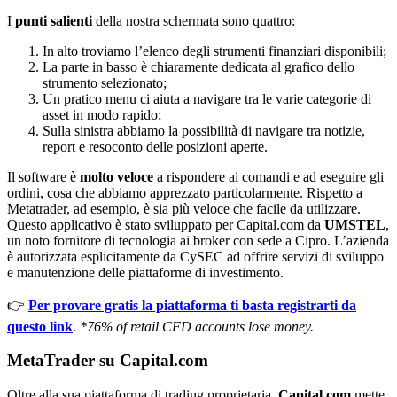
I
punti salienti
della nostra schermata sono quattro:
In alto troviamo l’elenco degli strumenti finanziari disponibili;
La parte in basso è chiaramente dedicata al grafico dello
strumento selezionato;
Un pratico menu ci aiuta a navigare tra le varie categorie di
asset in modo rapido;
Sulla sinistra abbiamo la possibilità di navigare tra notizie,
report e resoconto delle posizioni aperte.
Il software è
molto veloce
a rispondere ai comandi e ad eseguire gli
ordini, cosa che abbiamo apprezzato particolarmente. Rispetto a
Metatrader, ad esempio, è sia più veloce che facile da utilizzare.
Questo applicativo è stato sviluppato per Capital.com da
UMSTEL
,
un noto fornitore di tecnologia ai broker con sede a Cipro. L’azienda
è autorizzata esplicitamente da CySEC ad offrire servizi di sviluppo
e manutenzione delle piattaforme di investimento.
👉
Per provare gratis la piattaforma ti basta registrarti da
questo link
.
*76% of retail CFD accounts lose money.
MetaTrader su Capital.com
Oltre alla sua piattaforma di trading proprietaria,
Capital.com
mette