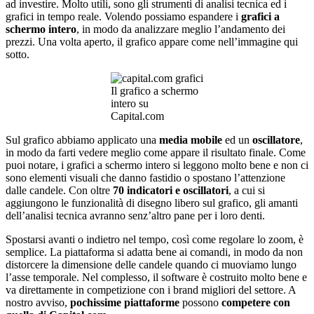
ad investire. Molto utili, sono gli strumenti di analisi tecnica ed i
grafici in tempo reale. Volendo possiamo espandere i
grafici a
schermo intero
, in modo da analizzare meglio l’andamento dei
prezzi. Una volta aperto, il grafico appare come nell’immagine qui
sotto.
Il grafico a schermo
intero su
Capital.com
Sul grafico abbiamo applicato una
media mobile
ed un
oscillatore
,
in modo da farti vedere meglio come appare il risultato finale. Come
puoi notare, i grafici a schermo intero si leggono molto bene e non ci
sono elementi visuali che danno fastidio o spostano l’attenzione
dalle candele. Con oltre
70 indicatori e oscillatori
, a cui si
aggiungono le funzionalità di disegno libero sul grafico, gli amanti
dell’analisi tecnica avranno senz’altro pane per i loro denti.
Spostarsi avanti o indietro nel tempo, così come regolare lo zoom, è
semplice. La piattaforma si adatta bene ai comandi, in modo da non
distorcere la dimensione delle candele quando ci muoviamo lungo
l’asse temporale. Nel complesso, il software è costruito molto bene e
va direttamente in competizione con i brand migliori del settore. A
nostro avviso,
pochissime piattaforme
possono
competere con