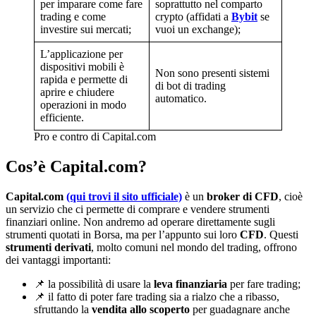
per imparare come fare
soprattutto nel comparto
trading e come
crypto (affidati a
Bybit
se
investire sui mercati;
vuoi un exchange);
L’applicazione per
dispositivi mobili è
Non sono presenti sistemi
rapida e permette di
di bot di trading
aprire e chiudere
automatico.
operazioni in modo
efficiente.
Pro e contro di Capital.com
Cos’è Capital.com?
Capital.com
(qui trovi il sito ufficiale)
è un
broker di CFD
, cioè
un servizio che ci permette di comprare e vendere strumenti
finanziari online. Non andremo ad operare direttamente sugli
strumenti quotati in Borsa, ma per l’appunto sui loro
CFD
. Questi
strumenti derivati
, molto comuni nel mondo del trading, offrono
dei vantaggi importanti:
📌 la possibilità di usare la
leva finanziaria
per fare trading;
📌 il fatto di poter fare trading sia a rialzo che a ribasso,
sfruttando la
vendita allo scoperto
per guadagnare anche