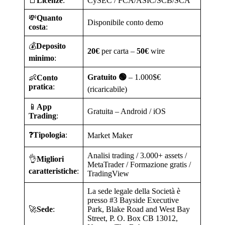
📑
Licenze
:
CySEC / FCA/ASIC/SCB/SCA
💸
Quanto
Disponibile conto demo
costa
:
💰
Deposito
20€
per carta –
50€
wire
minimo
:
Gratuito 🟢
– 1.000$€
👶
Conto
pratica
:
(ricaricabile)
📱
App
Gratuita – Android / iOS
Trading
:
❓
Tipologia
:
Market Maker
Analisi trading / 3.000+ assets /
👌
Migliori
MetaTrader / Formazione gratis /
caratteristiche
:
TradingView
La sede legale della Società è
presso #3 Bayside Executive
🚀
Sede
:
Park, Blake Road and West Bay
Street, P. O. Box CB 13012,