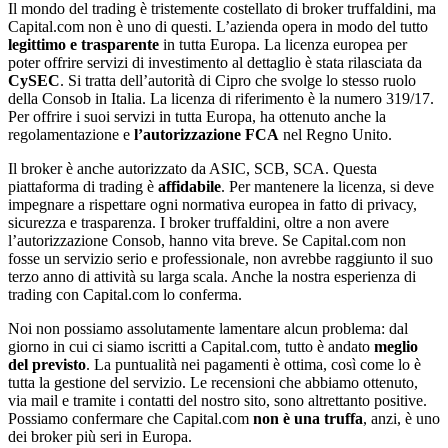
Il mondo del trading è tristemente costellato di broker truffaldini, ma
Capital.com non è uno di questi. L’azienda opera in modo del tutto
legittimo e trasparente
in tutta Europa. La licenza europea per
poter offrire servizi di investimento al dettaglio è stata rilasciata da
CySEC
. Si tratta dell’autorità di Cipro che svolge lo stesso ruolo
della Consob in Italia. La licenza di riferimento è la numero 319/17.
Per offrire i suoi servizi in tutta Europa, ha ottenuto anche la
regolamentazione e
l’autorizzazione FCA
nel Regno Unito.
Il broker è anche autorizzato da ASIC, SCB, SCA. Questa
piattaforma di trading è
affidabile
. Per mantenere la licenza, si deve
impegnare a rispettare ogni normativa europea in fatto di privacy,
sicurezza e trasparenza. I broker truffaldini, oltre a non avere
l’autorizzazione Consob, hanno vita breve. Se Capital.com non
fosse un servizio serio e professionale, non avrebbe raggiunto il suo
terzo anno di attività su larga scala. Anche la nostra esperienza di
trading con Capital.com lo conferma.
Noi non possiamo assolutamente lamentare alcun problema: dal
giorno in cui ci siamo iscritti a Capital.com, tutto è andato
meglio
del previsto
. La puntualità nei pagamenti è ottima, così come lo è
tutta la gestione del servizio. Le recensioni che abbiamo ottenuto,
via mail e tramite i contatti del nostro sito, sono altrettanto positive.
Possiamo confermare che Capital.com
non è una truffa
, anzi, è uno
dei broker più seri in Europa.