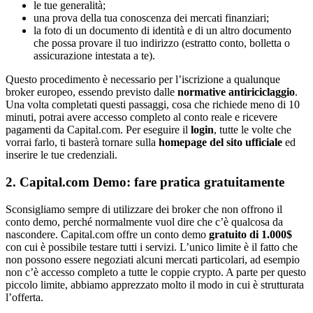
le tue generalità;
una prova della tua conoscenza dei mercati finanziari;
la foto di un documento di identità e di un altro documento
che possa provare il tuo indirizzo (estratto conto, bolletta o
assicurazione intestata a te).
Questo procedimento è necessario per l’iscrizione a qualunque
broker europeo, essendo previsto dalle
normative antiriciclaggio
.
Una volta completati questi passaggi, cosa che richiede meno di 10
minuti, potrai avere accesso completo al conto reale e ricevere
pagamenti da Capital.com. Per eseguire il
login
, tutte le volte che
vorrai farlo, ti basterà tornare sulla
homepage del sito ufficiale
ed
inserire le tue credenziali.
2. Capital.com Demo: fare pratica gratuitamente
Sconsigliamo sempre di utilizzare dei broker che non offrono il
conto demo, perché normalmente vuol dire che c’è qualcosa da
nascondere. Capital.com offre un conto demo
gratuito di 1.000$
con cui è possibile testare tutti i servizi. L’unico limite è il fatto che
non possono essere negoziati alcuni mercati particolari, ad esempio
non c’è accesso completo a tutte le coppie crypto. A parte per questo
piccolo limite, abbiamo apprezzato molto il modo in cui è strutturata
l’offerta.