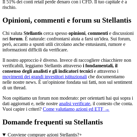
Il 51% dei conti retail perde denaro con i CFD. Il tuo capitale è a
rischio.
Opinioni, commenti e forum su Stellantis
Chi valuta
Stellantis
cerca spesso
opinioni
,
commenti
e discussioni
nei
forum
. È naturale: confrontarsi aiuta a farsi un'idea. Sui forum,
però, accanto a spunti utili circolano anche entusiasmi, rumore e
informazioni difficili da verificare.
Il nostro approccio è diverso. Invece di raccogliere chiacchiere non
verificabili, leggiamo Stellantis attraverso
i fondamentali, il
consenso degli analisti e gli indicatori tecnici
e attraverso i
movimenti dei grandi investitori istituzionali
che documentiamo
nelle nostre news. È un'opinione fondata sui fatti, non sul sentiment
di un thread.
Non ospitiamo un forum non moderato: per orientarti hai qui sopra i
dati aggiornati e, nelle nostre
analisi verificate
, il contesto che conta.
Vuoi capire i criteri?
Come valutiamo azioni ed ETF →
Domande frequenti su Stellantis
Conviene comprare azioni Stellantis?
+