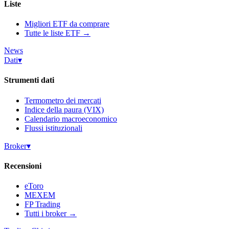
Liste
Migliori ETF da comprare
Tutte le liste ETF →
News
Dati
▾
Strumenti dati
Termometro dei mercati
Indice della paura (VIX)
Calendario macroeconomico
Flussi istituzionali
Broker
▾
Recensioni
eToro
MEXEM
FP Trading
Tutti i broker →