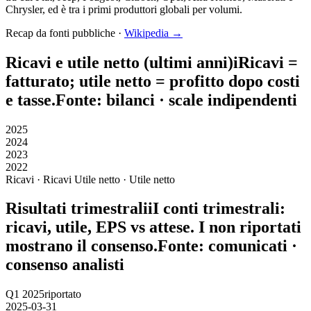
Chrysler, ed è tra i primi produttori globali per volumi.
Recap da fonti pubbliche ·
Wikipedia →
Ricavi e utile netto (ultimi anni)
i
Ricavi
=
fatturato;
utile netto
= profitto dopo costi
e tasse.
Fonte: bilanci · scale indipendenti
2025
2024
2023
2022
Ricavi · Ricavi
Utile netto · Utile netto
Risultati trimestrali
i
I conti trimestrali:
ricavi, utile, EPS vs attese. I non riportati
mostrano il consenso.
Fonte: comunicati ·
consenso analisti
Q1 2025
riportato
2025-03-31