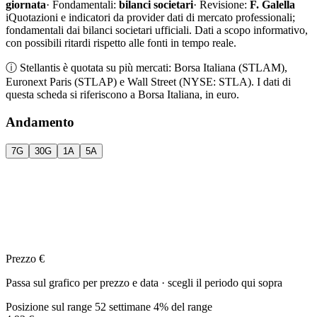
giornata
·
Fondamentali:
bilanci societari
·
Revisione:
F. Galella
i
Quotazioni e indicatori da provider dati di mercato professionali;
fondamentali dai bilanci societari ufficiali. Dati a scopo informativo,
con possibili ritardi rispetto alle fonti in tempo reale.
ⓘ
Stellantis è quotata su più mercati: Borsa Italiana (STLAM),
Euronext Paris (STLAP) e Wall Street (NYSE: STLA). I dati di
questa scheda si riferiscono a Borsa Italiana, in euro.
Andamento
7G
30G
1A
5A
Prezzo €
Passa sul grafico per prezzo e data · scegli il periodo qui sopra
Posizione sul range 52 settimane
4% del range