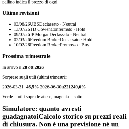
pallino indica il prezzo di oggi
Ultime revisioni
03/08/26
UBS
Declassato · Neutral
13/07/26
TD Cowen
Confermato · Hold
09/07/26
JP Morgan
Declassato · Neutral
02/03/26
Freedom Broker
Declassato · Hold
10/02/26
Freedom Broker
Promosso · Buy
Prossima trimestrale
In arrivo il
28 ott 2026
Sorprese sugli utili (ultimi trimestri):
2026-03-31
+46,5%
2026-06-30
u221249,6%
Verde = utili sopra le attese, magenta = sotto.
Simulatore: quanto avresti
guadagnato
i
Calcolo storico su prezzi reali
di chiusura. Non è una previsione né un