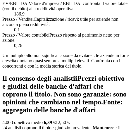
EV/EBITDA
i
Valore d'impresa / EBITDA: confronta il valore totale
(con il debito) alla redditività operativa.
186,9
Prezzo / Vendite
i
Capitalizzazione / ricavi: utile per aziende non
ancora a piena redditività.
0,1
Prezzo / Valore contabile
i
Prezzo rispetto al patrimonio netto per
azione.
0,26
Un multiplo alto non significa "azione da evitare": le aziende in forte
crescita quotano quasi sempre a multipli elevati. Confronta con i
concorrenti e con la media storica del titolo.
Il consenso degli analisti
i
Prezzi obiettivo
e giudizi delle banche d'affari che
coprono il titolo. Non sono garanzie: sono
opinioni che cambiano nel tempo.
Fonte:
aggregato delle banche d'affari
4,00 €
obiettivo medio
6,39 €
12,50 €
24 analisti coprono il titolo · giudizio prevalente:
Mantenere
· il