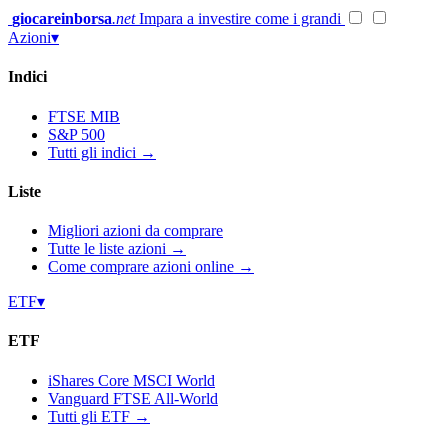
Vai
giocareinborsa
.net
Impara a investire come i grandi
al
Azioni
▾
contenuto
Indici
FTSE MIB
S&P 500
Tutti gli indici →
Liste
Migliori azioni da comprare
Tutte le liste azioni →
Come comprare azioni online →
ETF
▾
ETF
iShares Core MSCI World
Vanguard FTSE All-World
Tutti gli ETF →