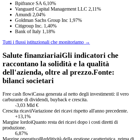
Bpifrance SA
6,10%
Vanguard Capital Management LLC
2,11%
Amundi
2,04%
Goldman Sachs Group Inc
1,97%
Citigroup Inc.
1,40%
Bank of Italy
1,18%
Tutti i flussi istituzionali che monitoriamo →
Salute finanziaria
i
Gli indicatori che
raccontano la solidità e la qualità
dell'azienda, oltre al prezzo.
Fonte:
bilanci societari
Free cash flow
i
Cassa generata al netto degli investimenti: il vero
carburante di dividendi, buyback e crescita.
-3,03 Mld €
Crescita ricavi
i
Variazione dei ricavi rispetto all'anno precedente.
+13,1%
Margine lordo
i
Quanto resta dei ricavi dopo i costi diretti di
produzione.
6,87%
Margine operativo
i
Redditività della gestione caratteristica, prima di