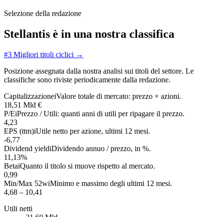
Selezione della redazione
Stellantis è in una nostra classifica
#3
Migliori titoli ciclici
→
Posizione assegnata dalla nostra analisi sui titoli del settore. Le
classifiche sono riviste periodicamente dalla redazione.
Capitalizzazione
i
Valore totale di mercato: prezzo × azioni.
18,51 Mld €
P/E
i
Prezzo / Utili: quanti anni di utili per ripagare il prezzo.
4,23
EPS (ttm)
i
Utile netto per azione, ultimi 12 mesi.
-6,77
Dividend yield
i
Dividendo annuo / prezzo, in %.
11,13%
Beta
i
Quanto il titolo si muove rispetto al mercato.
0,99
Min/Max 52w
i
Minimo e massimo degli ultimi 12 mesi.
4,68 – 10,41
Utili netti