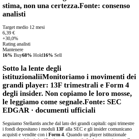
stima, non una certezza.
Fonte: consenso
analisti
Target medio 12 mesi
6,39 €
+30,0%
Rating analisti
Mantenere
16%
Buy
68%
Hold
16%
Sell
Sotto la lente degli
istituzionali
i
Monitoriamo i movimenti dei
grandi player: 13F trimestrali e Form 4
degli insider. Non copiamo le loro mosse,
le leggiamo come segnale.
Fonte: SEC
EDGAR · documenti ufficiali
Seguiamo Stellantis anche dal lato dei grandi capitali: ogni trimestre
i fondi depositano i moduli
13F
alla SEC e gli insider comunicano
acquisti e vendite con i
Form 4
. Quando un player istituzionale