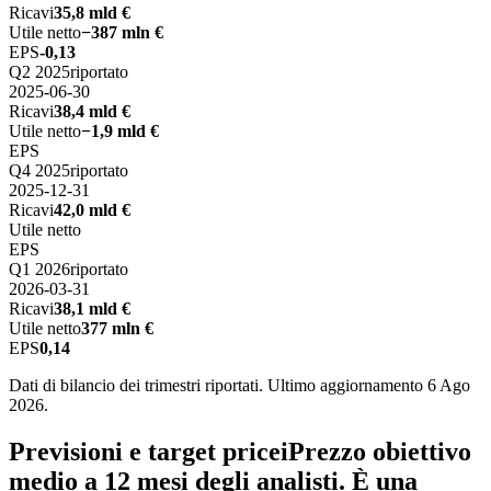
Ricavi
35,8 mld €
Utile netto
−387 mln €
EPS
-0,13
Q2 2025
riportato
2025-06-30
Ricavi
38,4 mld €
Utile netto
−1,9 mld €
EPS
Q4 2025
riportato
2025-12-31
Ricavi
42,0 mld €
Utile netto
EPS
Q1 2026
riportato
2026-03-31
Ricavi
38,1 mld €
Utile netto
377 mln €
EPS
0,14
Dati di bilancio dei trimestri riportati. Ultimo aggiornamento 6 Ago
2026.
Previsioni e target price
i
Prezzo obiettivo
medio a 12 mesi degli analisti. È una