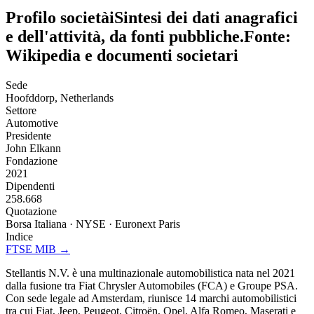
Profilo società
i
Sintesi dei dati anagrafici
e dell'attività, da fonti pubbliche.
Fonte:
Wikipedia e documenti societari
Sede
Hoofddorp, Netherlands
Settore
Automotive
Presidente
John Elkann
Fondazione
2021
Dipendenti
258.668
Quotazione
Borsa Italiana · NYSE · Euronext Paris
Indice
FTSE MIB
→
Stellantis N.V. è una multinazionale automobilistica nata nel 2021
dalla fusione tra Fiat Chrysler Automobiles (FCA) e Groupe PSA.
Con sede legale ad Amsterdam, riunisce 14 marchi automobilistici
tra cui Fiat, Jeep, Peugeot, Citroën, Opel, Alfa Romeo, Maserati e