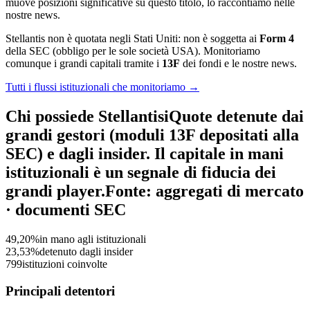
muove posizioni significative su questo titolo, lo raccontiamo nelle
nostre news.
Stellantis non è quotata negli Stati Uniti: non è soggetta ai
Form 4
della SEC (obbligo per le sole società USA). Monitoriamo
comunque i grandi capitali tramite i
13F
dei fondi e le nostre news.
Tutti i flussi istituzionali che monitoriamo →
Chi possiede Stellantis
i
Quote detenute dai
grandi gestori (moduli 13F depositati alla
SEC) e dagli insider. Il capitale in mani
istituzionali è un segnale di fiducia dei
grandi player.
Fonte: aggregati di mercato
· documenti SEC
49,20%
in mano agli istituzionali
23,53%
detenuto dagli insider
799
istituzioni coinvolte
Principali detentori