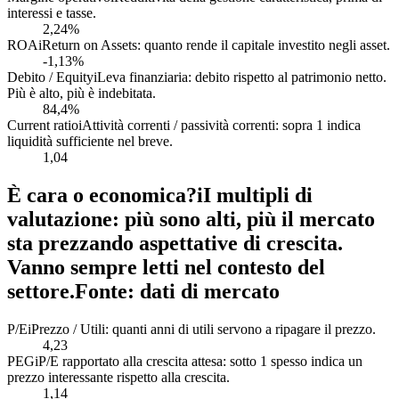
interessi e tasse.
2,24%
ROA
i
Return on Assets: quanto rende il capitale investito negli asset.
-1,13%
Debito / Equity
i
Leva finanziaria: debito rispetto al patrimonio netto.
Più è alto, più è indebitata.
84,4%
Current ratio
i
Attività correnti / passività correnti: sopra 1 indica
liquidità sufficiente nel breve.
1,04
È cara o economica?
i
I multipli di
valutazione: più sono alti, più il mercato
sta prezzando aspettative di crescita.
Vanno sempre letti nel contesto del
settore.
Fonte: dati di mercato
P/E
i
Prezzo / Utili: quanti anni di utili servono a ripagare il prezzo.
4,23
PEG
i
P/E rapportato alla crescita attesa: sotto 1 spesso indica un
prezzo interessante rispetto alla crescita.
1,14