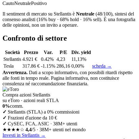
Cauto
Neutrale
Positivo
Il sentiment di mercato su Stellantis è
Neutrale
(48/100), sintesi del
consenso analisti (16% buy · 68% hold · 16% sell). È una fotografia
delle opinioni, non un invito a operare.
Confronto di settore
Società
Prezzo
Var.
P/E
Div. yield
Stellantis
4.921 €
0.42%
4,23
11,13%
Tesla
317.86 €
-1.15%
286,16
0,00%
scheda →
Avvertenza.
Dati a scopo informativo, con possibili ritardi rispetto
alle fonti in tempo reale. Pagina informativa, non costituisce
consulenza né raccomandazione finanziaria.
Compra azioni Stellantis
su eToro · azioni reali STLA
0%
comm.
✓
Stellantis (STLA) a 0% commissioni
✓
Frazioni d'azione da 10 €
✓
CySEC, FCA, ASIC · 38M+ utenti
★★★★☆
4,4
/5 · 38M+ utenti nel mondo
Investi in Stellantis
→