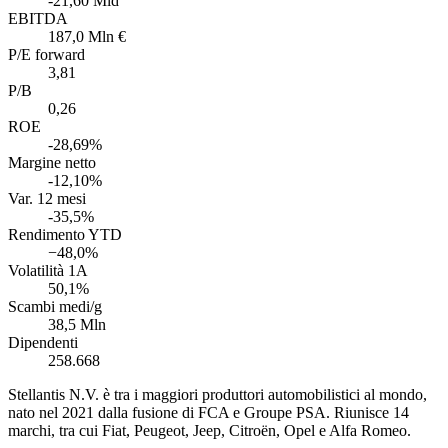
-21,60 Mld
EBITDA
187,0 Mln €
P/E forward
3,81
P/B
0,26
ROE
-28,69%
Margine netto
-12,10%
Var. 12 mesi
-35,5%
Rendimento YTD
−48,0%
Volatilità 1A
50,1%
Scambi medi/g
38,5 Mln
Dipendenti
258.668
Stellantis N.V. è tra i maggiori produttori automobilistici al mondo,
nato nel 2021 dalla fusione di FCA e Groupe PSA. Riunisce 14
marchi, tra cui Fiat, Peugeot, Jeep, Citroën, Opel e Alfa Romeo.