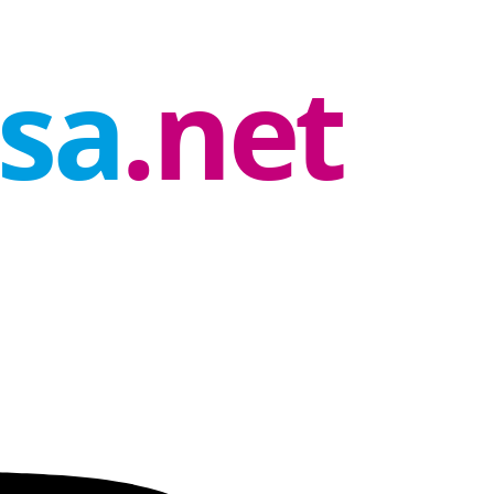
rsa
.net