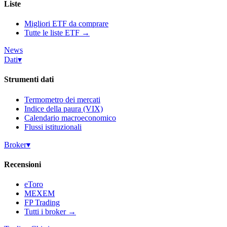
Liste
Migliori ETF da comprare
Tutte le liste ETF →
News
Dati
▾
Strumenti dati
Termometro dei mercati
Indice della paura (VIX)
Calendario macroeconomico
Flussi istituzionali
Broker
▾
Recensioni
eToro
MEXEM
FP Trading
Tutti i broker →