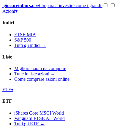
Vai
giocareinborsa
.net
Impara a investire come i grandi
al
Azioni
▾
contenuto
Indici
FTSE MIB
S&P 500
Tutti gli indici →
Liste
Migliori azioni da comprare
Tutte le liste azioni →
Come comprare azioni online →
ETF
▾
ETF
iShares Core MSCI World
Vanguard FTSE All-World
Tutti gli ETF →