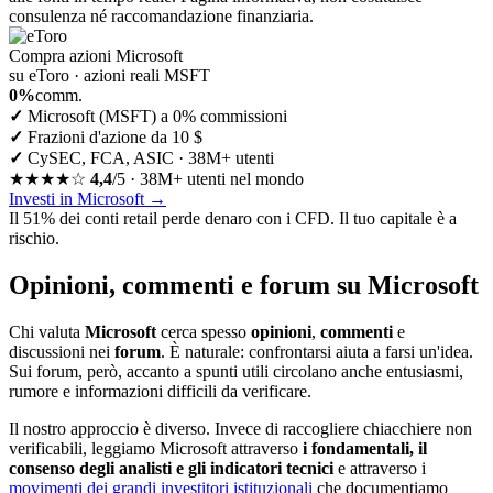
consulenza né raccomandazione finanziaria.
Compra azioni Microsoft
su eToro · azioni reali MSFT
0%
comm.
✓
Microsoft (MSFT) a 0% commissioni
✓
Frazioni d'azione da 10 $
✓
CySEC, FCA, ASIC · 38M+ utenti
★★★★☆
4,4
/5 · 38M+ utenti nel mondo
Investi in Microsoft
→
Il 51% dei conti retail perde denaro con i CFD. Il tuo capitale è a
rischio.
Opinioni, commenti e forum su Microsoft
Chi valuta
Microsoft
cerca spesso
opinioni
,
commenti
e
discussioni nei
forum
. È naturale: confrontarsi aiuta a farsi un'idea.
Sui forum, però, accanto a spunti utili circolano anche entusiasmi,
rumore e informazioni difficili da verificare.
Il nostro approccio è diverso. Invece di raccogliere chiacchiere non
verificabili, leggiamo Microsoft attraverso
i fondamentali, il
consenso degli analisti e gli indicatori tecnici
e attraverso i
movimenti dei grandi investitori istituzionali
che documentiamo