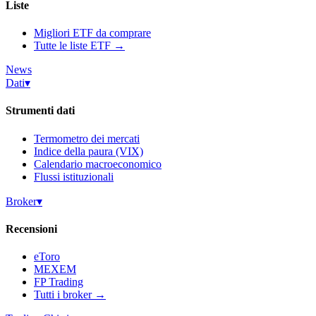
Liste
Migliori ETF da comprare
Tutte le liste ETF →
News
Dati
▾
Strumenti dati
Termometro dei mercati
Indice della paura (VIX)
Calendario macroeconomico
Flussi istituzionali
Broker
▾
Recensioni
eToro
MEXEM
FP Trading
Tutti i broker →