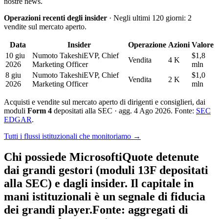
nostre news.
Operazioni recenti degli insider
· Negli ultimi 120 giorni: 2
vendite sul mercato aperto.
Data
Insider
Operazione
Azioni
Valore
10 giu
Numoto Takeshi
EVP, Chief
$1,8
Vendita
4 K
2026
Marketing Officer
mln
8 giu
Numoto Takeshi
EVP, Chief
$1,0
Vendita
2 K
2026
Marketing Officer
mln
Acquisti e vendite sul mercato aperto di dirigenti e consiglieri, dai
moduli
Form 4
depositati alla SEC · agg. 4 Ago 2026. Fonte:
SEC
EDGAR
.
Tutti i flussi istituzionali che monitoriamo →
Chi possiede Microsoft
i
Quote detenute
dai grandi gestori (moduli 13F depositati
alla SEC) e dagli insider. Il capitale in
mani istituzionali è un segnale di fiducia
dei grandi player.
Fonte: aggregati di