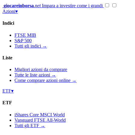
Vai
giocareinborsa
.net
Impara a investire come i grandi
al
Azioni
▾
contenuto
Indici
FTSE MIB
S&P 500
Tutti gli indici →
Liste
Migliori azioni da comprare
Tutte le liste azioni →
Come comprare azioni online →
ETF
▾
ETF
iShares Core MSCI World
Vanguard FTSE All-World
Tutti gli ETF →