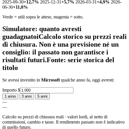
2025-09-30
+12,7%
2025-12-31
+5,7%
2026-03-31
+4,9%
2026-
06-30
+11,8%
Verde = utili sopra le attese, magenta = sotto.
Simulatore: quanto avresti
guadagnato
i
Calcolo storico su prezzi reali
di chiusura. Non è una previsione né un
consiglio: il passato non garantisce i
risultati futuri.
Fonte: serie storica del
titolo
Se avessi investito in
Microsoft
qualche anno fa, oggi avresti:
Importo
$
1 anno
3 anni
5 anni
—
—
Calcolo su prezzi di chiusura reali · valori lordi, al netto di
commissioni, cambio e tasse. Il rendimento passato non è indicativo
di quello futuro.