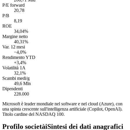
P/E forward
20,78
P/B
8,19
ROE
34,04%
Margine netto
40,31%
Var. 12 mesi
−4,0%
Rendimento YTD
+3,4%
Volatilità 1A
32,1%
Scambi medi/g
49,6 Mln
Dipendenti
228.000
Microsoft è leader mondiale nel software e nel cloud (Azure), con
una spinta crescente sull'intelligenza artificiale (Copilot, OpenAI).
Titolo cardine del NASDAQ 100.
Profilo società
i
Sintesi dei dati anagrafici