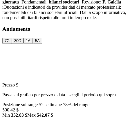
giornata
·
Fondamentali:
bilanci societari
·
Revisione:
F. Galella
i
Quotazioni e indicatori da provider dati di mercato professionali;
fondamentali dai bilanci societari ufficiali. Dati a scopo informativo,
con possibili ritardi rispetto alle fonti in tempo reale.
Andamento
7G
30G
1A
5A
Prezzo $
Passa sul grafico per prezzo e data · scegli il periodo qui sopra
Posizione sul range 52 settimane
78% del range
500,42 $
Min
352,83 $
Max
542,07 $