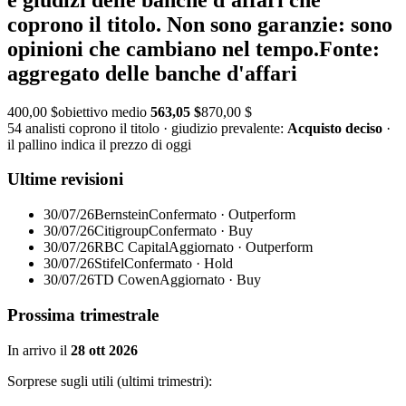
coprono il titolo. Non sono garanzie: sono
opinioni che cambiano nel tempo.
Fonte:
aggregato delle banche d'affari
400,00 $
obiettivo medio
563,05 $
870,00 $
54 analisti coprono il titolo · giudizio prevalente:
Acquisto deciso
·
il pallino indica il prezzo di oggi
Ultime revisioni
30/07/26
Bernstein
Confermato · Outperform
30/07/26
Citigroup
Confermato · Buy
30/07/26
RBC Capital
Aggiornato · Outperform
30/07/26
Stifel
Confermato · Hold
30/07/26
TD Cowen
Aggiornato · Buy
Prossima trimestrale
In arrivo il
28 ott 2026
Sorprese sugli utili (ultimi trimestri):