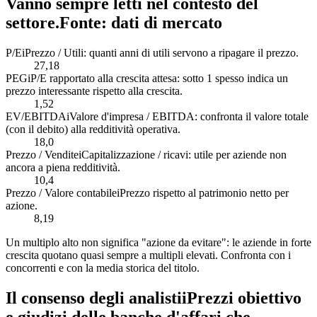
Vanno sempre letti nel contesto del
settore.
Fonte: dati di mercato
P/E
i
Prezzo / Utili: quanti anni di utili servono a ripagare il prezzo.
27,18
PEG
i
P/E rapportato alla crescita attesa: sotto 1 spesso indica un
prezzo interessante rispetto alla crescita.
1,52
EV/EBITDA
i
Valore d'impresa / EBITDA: confronta il valore totale
(con il debito) alla redditività operativa.
18,0
Prezzo / Vendite
i
Capitalizzazione / ricavi: utile per aziende non
ancora a piena redditività.
10,4
Prezzo / Valore contabile
i
Prezzo rispetto al patrimonio netto per
azione.
8,19
Un multiplo alto non significa "azione da evitare": le aziende in forte
crescita quotano quasi sempre a multipli elevati. Confronta con i
concorrenti e con la media storica del titolo.
Il consenso degli analisti
i
Prezzi obiettivo
e giudizi delle banche d'affari che