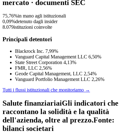
mercato · documenti SEC
75,76%
in mano agli istituzionali
0,09%
detenuto dagli insider
8.079
istituzioni coinvolte
Principali detentori
Blackrock Inc.
7,99%
Vanguard Capital Management LLC
6,50%
State Street Corporation
4,13%
FMR, LLC
2,56%
Geode Capital Management, LLC
2,54%
Vanguard Portfolio Management LLC
2,26%
Tutti i flussi istituzionali che monitoriamo →
Salute finanziaria
i
Gli indicatori che
raccontano la solidità e la qualità
dell'azienda, oltre al prezzo.
Fonte:
bilanci societari