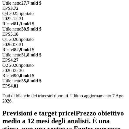
Utile netto
27,7 mld $
EPS
3,72
Q4 2025
riportato
2025-12-31
Ricavi
81,3 mld $
Utile netto
38,5 mld $
EPS
5,16
Q1 2026
riportato
2026-03-31
Ricavi
82,9 mld $
Utile netto
31,8 mld $
EPS
4,27
Q2 2026
riportato
2026-06-30
Ricavi
90,0 mld $
Utile netto
35,8 mld $
EPS
4,81
Dati di bilancio dei trimestri riportati. Ultimo aggiornamento 7 Ago
2026.
Previsioni e target price
i
Prezzo obiettivo
medio a 12 mesi degli analisti. È una
stima, non una certezza.
Fonte: consenso