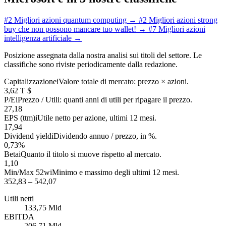
#2
Migliori azioni quantum computing
→
#2
Migliori azioni strong
buy che non possono mancare tuo wallet!
→
#7
Migliori azioni
intelligenza artificiale
→
Posizione assegnata dalla nostra analisi sui titoli del settore. Le
classifiche sono riviste periodicamente dalla redazione.
Capitalizzazione
i
Valore totale di mercato: prezzo × azioni.
3,62 T $
P/E
i
Prezzo / Utili: quanti anni di utili per ripagare il prezzo.
27,18
EPS (ttm)
i
Utile netto per azione, ultimi 12 mesi.
17,94
Dividend yield
i
Dividendo annuo / prezzo, in %.
0,73%
Beta
i
Quanto il titolo si muove rispetto al mercato.
1,10
Min/Max 52w
i
Minimo e massimo degli ultimi 12 mesi.
352,83 – 542,07
Utili netti
133,75 Mld
EBITDA
206,71 Mld