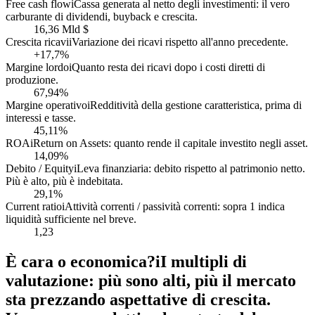
Free cash flow
i
Cassa generata al netto degli investimenti: il vero
carburante di dividendi, buyback e crescita.
16,36 Mld $
Crescita ricavi
i
Variazione dei ricavi rispetto all'anno precedente.
+17,7%
Margine lordo
i
Quanto resta dei ricavi dopo i costi diretti di
produzione.
67,94%
Margine operativo
i
Redditività della gestione caratteristica, prima di
interessi e tasse.
45,11%
ROA
i
Return on Assets: quanto rende il capitale investito negli asset.
14,09%
Debito / Equity
i
Leva finanziaria: debito rispetto al patrimonio netto.
Più è alto, più è indebitata.
29,1%
Current ratio
i
Attività correnti / passività correnti: sopra 1 indica
liquidità sufficiente nel breve.
1,23
È cara o economica?
i
I multipli di
valutazione: più sono alti, più il mercato
sta prezzando aspettative di crescita.