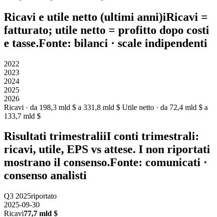
Ricavi e utile netto (ultimi anni)
i
Ricavi
=
fatturato;
utile netto
= profitto dopo costi
e tasse.
Fonte: bilanci · scale indipendenti
2022
2023
2024
2025
2026
Ricavi · da 198,3 mld $ a 331,8 mld $
Utile netto · da 72,4 mld $ a
133,7 mld $
Risultati trimestrali
i
I conti trimestrali:
ricavi, utile, EPS vs attese. I non riportati
mostrano il consenso.
Fonte: comunicati ·
consenso analisti
Q3 2025
riportato
2025-09-30
Ricavi
77,7 mld $