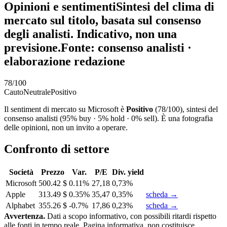
Opinioni e sentiment
i
Sintesi del clima di
mercato sul titolo, basata sul consenso
degli analisti. Indicativo, non una
previsione.
Fonte: consenso analisti ·
elaborazione redazione
78
/100
Cauto
Neutrale
Positivo
Il sentiment di mercato su Microsoft è
Positivo
(78/100), sintesi del
consenso analisti (95% buy · 5% hold · 0% sell). È una fotografia
delle opinioni, non un invito a operare.
Confronto di settore
Società
Prezzo
Var.
P/E
Div. yield
Microsoft
500.42 $
0.11%
27,18
0,73%
Apple
313.49 $
0.35%
35,47
0,35%
scheda →
Alphabet
355.26 $
-0.7%
17,86
0,23%
scheda →
Avvertenza.
Dati a scopo informativo, con possibili ritardi rispetto
alle fonti in tempo reale. Pagina informativa, non costituisce