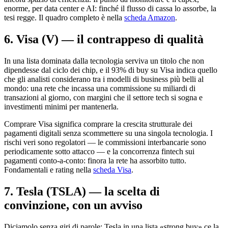
enorme, per data center e AI: finché il flusso di cassa lo assorbe, la
tesi regge. Il quadro completo è nella
scheda Amazon
.
6. Visa (V) — il contrappeso di qualità
In una lista dominata dalla tecnologia serviva un titolo che non
dipendesse dal ciclo dei chip, e il 93% di buy su Visa indica quello
che gli analisti considerano tra i modelli di business più belli al
mondo: una rete che incassa una commissione su miliardi di
transazioni al giorno, con margini che il settore tech si sogna e
investimenti minimi per mantenerla.
Comprare Visa significa comprare la crescita strutturale dei
pagamenti digitali senza scommettere su una singola tecnologia. I
rischi veri sono regolatori — le commissioni interbancarie sono
periodicamente sotto attacco — e la concorrenza fintech sui
pagamenti conto-a-conto: finora la rete ha assorbito tutto.
Fondamentali e rating nella
scheda Visa
.
7. Tesla (TSLA) — la scelta di
convinzione, con un avviso
Diciamolo senza giri di parole: Tesla in una lista «strong buy» ce la