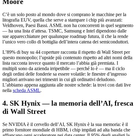
Moore
C’è un solo posto al mondo dove si comprano le macchine per la
litografia EUV, quella che serve a stampare i chip più avanzati:
Veldhoven, Paesi Bassi. ASML non ha concorrenti in quel segmento
— ha una lista d’attesa. TSMC, Samsung e Intel dipendono dalle
sue apparecchiature per qualunque roadmap futura, il che la rende
l’unico vero collo di bottiglia dell’intera catena dei semiconduttori.
L’89% di buy su 44 coperture racconta il rispetto di Wall Street per
questo monopolio; l’upside più contenuto rispetto ad altri nomi della
lista racconta invece quanto il mercato l’abbia già premiata. I
multipli sono da azienda irripetibile — perché lo è — ma il ciclo
degli ordini delle fonderie sa essere volatile: le finestre d’ingresso
migliori arrivano nei trimestri in cui gli ordinativi deludono.
L’abbiamo appena aggiunta alle nostre schede: la trovi con dati live
nella
scheda ASML
.
4. SK Hynix — la memoria dell’AI, fresca
di Wall Street
Se NVIDIA è il cervello dell’AI, SK Hynix è la sua memoria: è il
primo fornitore mondiale di HBM, i chip impilati ad alta banda che
affiancano ogni acceleratore nei data center. Il 95% degli analisti la