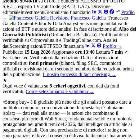
Metodo 50/40/10
su eToro. Founder di ALESSIO IPPOLITO
S.R.L., esperto TV anti-frode (RAI 3, LA7).
Direzione
editoriale
Investimenti
Giornalismo finanziario
Profilo
→
Revisione
Francesco Galella
Francesco
Galella
Content Editor & Data Analyst
Selezione quantitativa di
azioni ed ETF e autore delle analisi. In fase di iscrizione all'
Albo dei
Giornalisti Pubblicisti
(Ordine della Basilicata). Profili pubblici
verificabili su Criptovaluta.it e TradingOnline.com.
Analisi
dati
Screening azioni/ETF
SEO finanziaria
Profilo
→
Pubblicato
15 Lug 2026
Aggiornato
ore 13:40
Lettura
7 min
✓
Fact-checked
Verificato dalla redazione
Dati e affermazioni
controllati su
fonti primarie
(bilanci, filing SEC, comunicati
ufficiali) e revisionati da un secondo membro della redazione prima
della pubblicazione.
Il nostro processo di fact-checking
→
★
Ogni voce è valutata su
5 criteri oggettivi
, con dati da fonti
verificabili.
Come selezioniamo e valutiamo →
«Strong buy» è il giudizio più netto che gli analisti possano dare a
un titolo: comprare, con convinzione. In questa top 7 abbiamo
isolato — dati reali alla mano — le azioni che combinano il
consenso più forte di Wall Street, fondamentali solidi e un ruolo da
protagoniste nei grandi temi del 2026, dall'intelligenza artificiale ai
pagamenti digitali. Con una precisazione di metodo: i rating non
sono garanzie, e dove il consenso è diviso lo diciamo chiaramente.