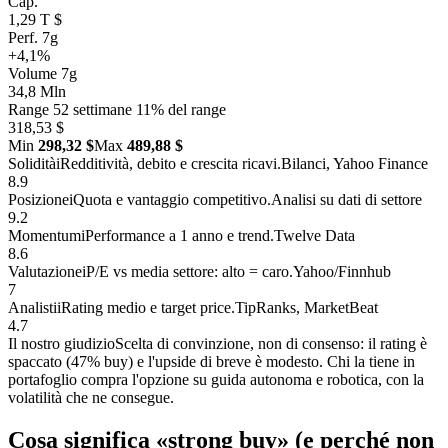
Cap.
1,29 T $
Perf. 7g
+4,1%
Volume 7g
34,8 Mln
Range 52 settimane
11% del range
318,53 $
Min
298,32 $
Max
489,88 $
Solidità
i
Redditività, debito e crescita ricavi.
Bilanci, Yahoo Finance
8.9
Posizione
i
Quota e vantaggio competitivo.
Analisi su dati di settore
9.2
Momentum
i
Performance a 1 anno e trend.
Twelve Data
8.6
Valutazione
i
P/E vs media settore: alto = caro.
Yahoo/Finnhub
7
Analisti
i
Rating medio e target price.
TipRanks, MarketBeat
4.7
Il nostro giudizio
Scelta di convinzione, non di consenso: il rating è
spaccato (47% buy) e l'upside di breve è modesto. Chi la tiene in
portafoglio compra l'opzione su guida autonoma e robotica, con la
volatilità che ne consegue.
Cosa significa «strong buy» (e perché non