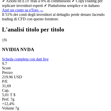
✓
Azioni ed ETF reali a 0% di commissioni
✓
CopyTrading per
replicare investitori esperti
✓
Piattaforma semplice e in italiano
Apri un conto su eToro →
Il 51% dei conti degli investitori al dettaglio perde denaro facendo
trading di CFD con questo fornitore.
L'analisi titolo per titolo
1
N
NVIDIA
NVDA
Scheda completa con dati live
9.7
Score
Prezzo
219.96 USD
P/E
31,69
Cap.
5,01 T $
Perf. 7g
+12,4%
Volume 7g