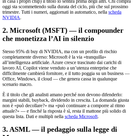
in casa i propri chip) il titolo lo sentirà prima degli altri. Chi compra
oggi sta scommettendo sulla durata del ciclo, più che sul prossimo
trimestre. Tutti i numeri, aggiornati in automatico, nella
scheda
NVIDIA
.
2. Microsoft (MSFT) — il compounder
che monetizza l’AI in silenzio
Stesso 95% di buy di NVIDIA, ma con un profilo di rischio
completamente diverso: Microsoft è la via «tranquilla»
all’intelligenza artificiale. Azure cresce trascinato dai carichi di
lavoro AI, Copilot viene venduto a un’utenza enterprise che
difficilmente cambierà fornitore, e il tutto poggia su un business —
Office, Windows, il cloud — che genera cassa in qualunque
scenario macro.
È il titolo che gli analisti amano perché non devono difenderlo:
margini stabili, buyback, dividendo in crescita. La domanda giusta
non è «può decollare?» ma «può continuare a comporre al ritmo
attuale?» — e finché la risposta è sì, resta il mattone più solido di
questa lista. Dati e multipli nella
scheda Microsoft
.
3. ASML — il pedaggio sulla legge di