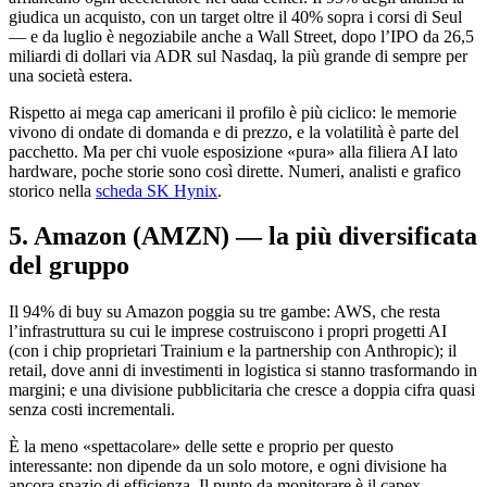
giudica un acquisto, con un target oltre il 40% sopra i corsi di Seul
— e da luglio è negoziabile anche a Wall Street, dopo l’IPO da 26,5
miliardi di dollari via ADR sul Nasdaq, la più grande di sempre per
una società estera.
Rispetto ai mega cap americani il profilo è più ciclico: le memorie
vivono di ondate di domanda e di prezzo, e la volatilità è parte del
pacchetto. Ma per chi vuole esposizione «pura» alla filiera AI lato
hardware, poche storie sono così dirette. Numeri, analisti e grafico
storico nella
scheda SK Hynix
.
5. Amazon (AMZN) — la più diversificata
del gruppo
Il 94% di buy su Amazon poggia su tre gambe: AWS, che resta
l’infrastruttura su cui le imprese costruiscono i propri progetti AI
(con i chip proprietari Trainium e la partnership con Anthropic); il
retail, dove anni di investimenti in logistica si stanno trasformando in
margini; e una divisione pubblicitaria che cresce a doppia cifra quasi
senza costi incrementali.
È la meno «spettacolare» delle sette e proprio per questo
interessante: non dipende da un solo motore, e ogni divisione ha
ancora spazio di efficienza. Il punto da monitorare è il capex,