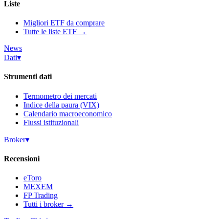
Liste
Migliori ETF da comprare
Tutte le liste ETF →
News
Dati
▾
Strumenti dati
Termometro dei mercati
Indice della paura (VIX)
Calendario macroeconomico
Flussi istituzionali
Broker
▾
Recensioni
eToro
MEXEM
FP Trading
Tutti i broker →