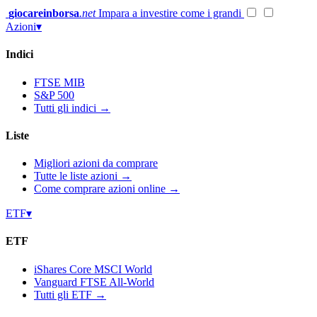
Vai
giocareinborsa
.net
Impara a investire come i grandi
al
Azioni
▾
contenuto
Indici
FTSE MIB
S&P 500
Tutti gli indici →
Liste
Migliori azioni da comprare
Tutte le liste azioni →
Come comprare azioni online →
ETF
▾
ETF
iShares Core MSCI World
Vanguard FTSE All-World
Tutti gli ETF →