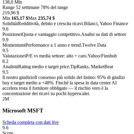
138,0 Mln
Range 52 settimane
78% del range
219,96 $
Min
165,17 $
Max
235,74 $
Solidità
i
Redditività, debito e crescita ricavi.
Bilanci, Yahoo Finance
9.6
Posizione
i
Quota e vantaggio competitivo.
Analisi su dati di settore
9.9
Momentum
i
Performance a 1 anno e trend.
Twelve Data
9.5
Valutazione
i
P/E vs media settore: alto = caro.
Yahoo/Finnhub
8.2
Analisti
i
Rating medio e target price.
TipRanks, MarketBeat
9.5
Il nostro giudizio
Il consenso più solido del listino: 95% di giudizi
buy e target medio a +48%. Finché la spesa in data center AI
accelera resta il fornitore obbligato — il rischio vero è la
concentrazione dei ricavi su pochi hyperscaler.
2
M
Microsoft
MSFT
Scheda completa con dati live
9.6
Score