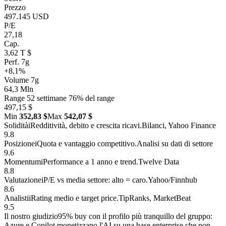
Prezzo
497.145 USD
P/E
27,18
Cap.
3,62 T $
Perf. 7g
+8,1%
Volume 7g
64,3 Mln
Range 52 settimane
76% del range
497,15 $
Min
352,83 $
Max
542,07 $
Solidità
i
Redditività, debito e crescita ricavi.
Bilanci, Yahoo Finance
9.8
Posizione
i
Quota e vantaggio competitivo.
Analisi su dati di settore
9.6
Momentum
i
Performance a 1 anno e trend.
Twelve Data
8.8
Valutazione
i
P/E vs media settore: alto = caro.
Yahoo/Finnhub
8.6
Analisti
i
Rating medio e target price.
TipRanks, MarketBeat
9.5
Il nostro giudizio
95% buy con il profilo più tranquillo del gruppo:
Azure e Copilot monetizzano l'AI su una base enterprise che non