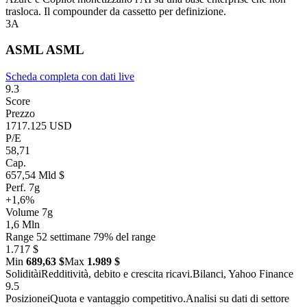
trasloca. Il compounder da cassetto per definizione.
3
A
ASML
ASML
Scheda completa con dati live
9.3
Score
Prezzo
1717.125 USD
P/E
58,71
Cap.
657,54 Mld $
Perf. 7g
+1,6%
Volume 7g
1,6 Mln
Range 52 settimane
79% del range
1.717 $
Min
689,63 $
Max
1.989 $
Solidità
i
Redditività, debito e crescita ricavi.
Bilanci, Yahoo Finance
9.5
Posizione
i
Quota e vantaggio competitivo.
Analisi su dati di settore