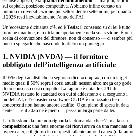
escluse apposta) e la
qualità dei fondamentali
— margini, ritorni
sul capitale, posizione competitiva. Abbiamo infine cercato un
minimo di diversificazione: più settori dentro sette nomi, per quanto
il 2026 resti inevitabilmente l’anno dell’AI.
Un’eccezione dichiarata c’è, ed è
Tesla
: il consenso su di lei è tutto
fuorché unanime, e lo diciamo apertamente nella sua sezione. È una
scelta di convinzione del direttore, non di consenso — ci sembra più
onesto spiegarlo che nasconderlo dietro un punteggio.
1. NVIDIA (NVDA) — il fornitore
obbligato dell’intelligenza artificiale
Il 95% degli analisti che la seguono dice «compra», con un target
medio quasi il 50% sopra i corsi attuali: nessun altro mega cap gode
di un consenso così compatto. La ragione è nota: le GPU di
NVIDIA restano lo standard con cui si addestrano e si eseguono i
modelli AI, e l’ecosistema software CUDA è un fossato che i
concorrenti non hanno ancora scalfito. Ogni piano di spesa in data
center — e il 2026 ne è pieno — passa in larga parte da lei.
La riflessione da fare non riguarda la domanda, che c’è, ma la sua
composizione
: una fetta enorme dei ricavi arriva da una manciata di
hyperscaler, e il giorno in cui questi rallenteranno il capex (o faranno