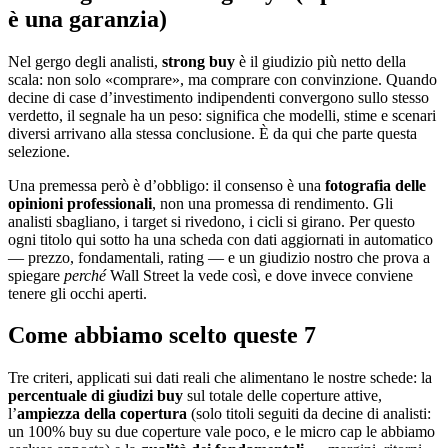
è una garanzia)
Nel gergo degli analisti,
strong buy
è il giudizio più netto della
scala: non solo «comprare», ma comprare con convinzione. Quando
decine di case d’investimento indipendenti convergono sullo stesso
verdetto, il segnale ha un peso: significa che modelli, stime e scenari
diversi arrivano alla stessa conclusione. È da qui che parte questa
selezione.
Una premessa però è d’obbligo: il consenso è una
fotografia delle
opinioni professionali
, non una promessa di rendimento. Gli
analisti sbagliano, i target si rivedono, i cicli si girano. Per questo
ogni titolo qui sotto ha una scheda con dati aggiornati in automatico
— prezzo, fondamentali, rating — e un giudizio nostro che prova a
spiegare
perché
Wall Street la vede così, e dove invece conviene
tenere gli occhi aperti.
Come abbiamo scelto queste 7
Tre criteri, applicati sui dati reali che alimentano le nostre schede: la
percentuale di giudizi buy
sul totale delle coperture attive,
l’
ampiezza della copertura
(solo titoli seguiti da decine di analisti:
un 100% buy su due coperture vale poco, e le micro cap le abbiamo