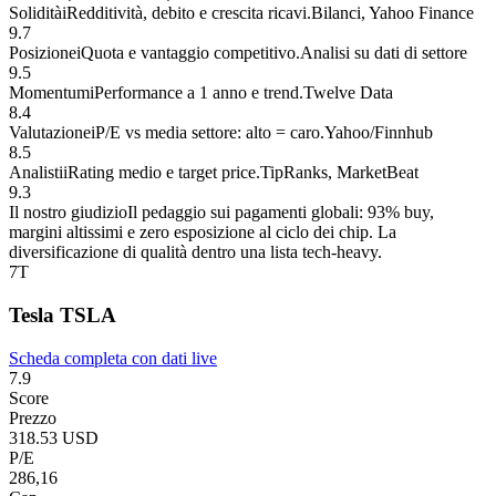
Solidità
i
Redditività, debito e crescita ricavi.
Bilanci, Yahoo Finance
9.7
Posizione
i
Quota e vantaggio competitivo.
Analisi su dati di settore
9.5
Momentum
i
Performance a 1 anno e trend.
Twelve Data
8.4
Valutazione
i
P/E vs media settore: alto = caro.
Yahoo/Finnhub
8.5
Analisti
i
Rating medio e target price.
TipRanks, MarketBeat
9.3
Il nostro giudizio
Il pedaggio sui pagamenti globali: 93% buy,
margini altissimi e zero esposizione al ciclo dei chip. La
diversificazione di qualità dentro una lista tech-heavy.
7
T
Tesla
TSLA
Scheda completa con dati live
7.9
Score
Prezzo
318.53 USD
P/E
286,16