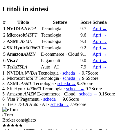
I titoli in sintesi
#
Titolo
Settore
Score
Scheda
1
NVIDIA
NVDA
Tecnologia
9.7
Apri
→
2
Microsoft
MSFT
Tecnologia
9.6
Apri
→
3
ASML
ASML
Tecnologia
9.3
Apri
→
4
SK Hynix
000660
Tecnologia
9.2
Apri
→
5
Amazon
AMZN
E-commerce · Cloud
9.1
Apri
→
6
Visa
V
Pagamenti
9.0
Apri
→
7
Tesla
TSLA
Auto · AI
7.9
Apri
→
1
NVIDIA
NVDA
Tecnologia ·
scheda →
9.7
Score
2
Microsoft
MSFT
Tecnologia ·
scheda →
9.6
Score
3
ASML
ASML
Tecnologia ·
scheda →
9.3
Score
4
SK Hynix
000660
Tecnologia ·
scheda →
9.2
Score
5
Amazon
AMZN
E-commerce · Cloud ·
scheda →
9.1
Score
6
Visa
V
Pagamenti ·
scheda →
9.0
Score
7
Tesla
TSLA
Auto · AI ·
scheda →
7.9
Score
eToro
Broker consigliato
★★★★★