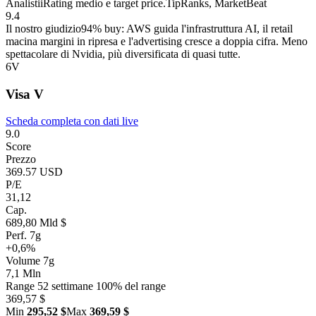
Analisti
i
Rating medio e target price.
TipRanks, MarketBeat
9.4
Il nostro giudizio
94% buy: AWS guida l'infrastruttura AI, il retail
macina margini in ripresa e l'advertising cresce a doppia cifra. Meno
spettacolare di Nvidia, più diversificata di quasi tutte.
6
V
Visa
V
Scheda completa con dati live
9.0
Score
Prezzo
369.57 USD
P/E
31,12
Cap.
689,80 Mld $
Perf. 7g
+0,6%
Volume 7g
7,1 Mln
Range 52 settimane
100% del range
369,57 $
Min
295,52 $
Max
369,59 $