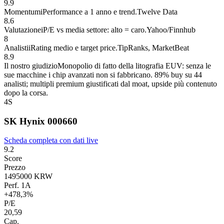
9.9
Momentum
i
Performance a 1 anno e trend.
Twelve Data
8.6
Valutazione
i
P/E vs media settore: alto = caro.
Yahoo/Finnhub
8
Analisti
i
Rating medio e target price.
TipRanks, MarketBeat
8.9
Il nostro giudizio
Monopolio di fatto della litografia EUV: senza le
sue macchine i chip avanzati non si fabbricano. 89% buy su 44
analisti; multipli premium giustificati dal moat, upside più contenuto
dopo la corsa.
4
S
SK Hynix
000660
Scheda completa con dati live
9.2
Score
Prezzo
1495000 KRW
Perf. 1A
+478,3%
P/E
20,59
Cap.