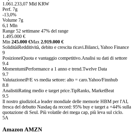
1.061.233,07 Mld KRW
Perf. 7g
-13,0%
Volume 7g
6,1 Mln
Range 52 settimane
47% del range
1.495.000 €
Min
245.000 €
Max
2.919.000 €
Solidità
i
Redditività, debito e crescita ricavi.
Bilanci, Yahoo Finance
9
Posizione
i
Quota e vantaggio competitivo.
Analisi su dati di settore
9.4
Momentum
i
Performance a 1 anno e trend.
Twelve Data
9.7
Valutazione
i
P/E vs media settore: alto = caro.
Yahoo/Finnhub
8.8
Analisti
i
Rating medio e target price.
TipRanks, MarketBeat
9.5
Il nostro giudizio
La leader mondiale delle memorie HBM per l'AI,
fresca del debutto Nasdaq da record: 95% buy e target a +44% sulla
quotazione di Seul. Più volatile dei mega cap, più leva sul ciclo.
5
A
Amazon
AMZN