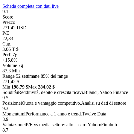
Scheda completa con dati live
9.1
Score
Prezzo
271.42 USD
P/E
22,83
Cap.
3,06 T $
Perf. 7g
+15,8%
Volume 7g
87,3 Mln
Range 52 settimane
85% del range
271,42 $
Min
198,79 $
Max
284,02 $
Solidità
i
Redditività, debito e crescita ricavi.
Bilanci, Yahoo Finance
9.5
Posizione
i
Quota e vantaggio competitivo.
Analisi su dati di settore
9.3
Momentum
i
Performance a 1 anno e trend.
Twelve Data
8.9
Valutazione
i
P/E vs media settore: alto = caro.
Yahoo/Finnhub
8.7