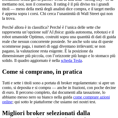
mettiamo noi, non il consenso. Il rating è il più diviso tra i grandi
titoli — meno della metà degli analisti dice compra, e il target medio
è appena sopra i corsi. Chi cerca l’unanimità di Wall Street qui non
la trova.
Perché allora è in classifica? Perché è l’unica delle sette che
rappresenta un’opzione sull’AI
fisica
: guida autonoma, robotaxi e il
robot umanoide Optimus, costruiti sopra una quantità di dati di guida
reale che nessun concorrente possiede. Se anche solo una di queste
scommesse paga, i numeri di oggi diventano irrilevanti; se non
pagano, la valutazione resta esigente. È la posizione da
dimensionare più piccola, con l’orizzonte più lungo e lo stomaco più
solido. Il quadro aggiornato è nella
scheda Tesla
.
Come si comprano, in pratica
Tutti e sette i titoli sono a portata di broker regolamentato: si apre un
conto, si deposita e si compra — anche in frazioni, con poche decine
di euro. Il percorso completo, dai documenti alla tassazione, lo
abbiamo messo nero su bianco nella guida
come comprare azioni
online
; qui sotto le piattaforme che usiamo nei nostri test.
Migliori broker selezionati dalla