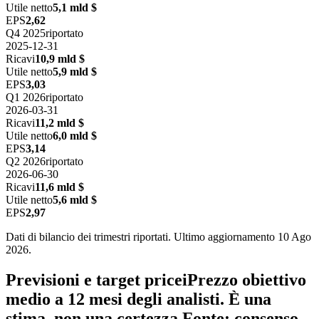
Utile netto
5,1 mld $
EPS
2,62
Q4 2025
riportato
2025-12-31
Ricavi
10,9 mld $
Utile netto
5,9 mld $
EPS
3,03
Q1 2026
riportato
2026-03-31
Ricavi
11,2 mld $
Utile netto
6,0 mld $
EPS
3,14
Q2 2026
riportato
2026-06-30
Ricavi
11,6 mld $
Utile netto
5,6 mld $
EPS
2,97
Dati di bilancio dei trimestri riportati. Ultimo aggiornamento 10 Ago
2026.
Previsioni e target price
i
Prezzo obiettivo
medio a 12 mesi degli analisti. È una
stima, non una certezza.
Fonte: consenso