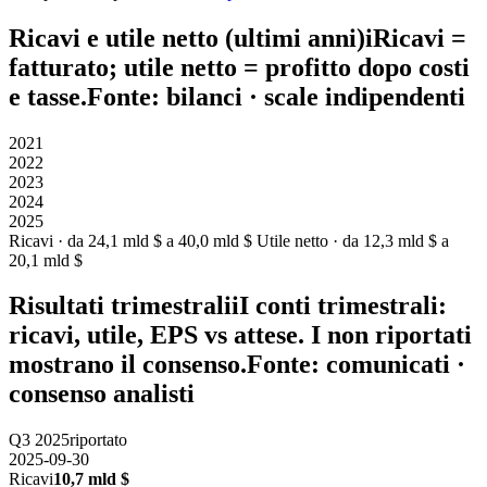
Ricavi e utile netto (ultimi anni)
i
Ricavi
=
fatturato;
utile netto
= profitto dopo costi
e tasse.
Fonte: bilanci · scale indipendenti
2021
2022
2023
2024
2025
Ricavi · da 24,1 mld $ a 40,0 mld $
Utile netto · da 12,3 mld $ a
20,1 mld $
Risultati trimestrali
i
I conti trimestrali:
ricavi, utile, EPS vs attese. I non riportati
mostrano il consenso.
Fonte: comunicati ·
consenso analisti
Q3 2025
riportato
2025-09-30
Ricavi
10,7 mld $