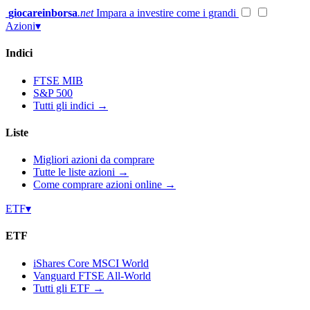
Vai
giocareinborsa
.net
Impara a investire come i grandi
al
Azioni
▾
contenuto
Indici
FTSE MIB
S&P 500
Tutti gli indici →
Liste
Migliori azioni da comprare
Tutte le liste azioni →
Come comprare azioni online →
ETF
▾
ETF
iShares Core MSCI World
Vanguard FTSE All-World
Tutti gli ETF →