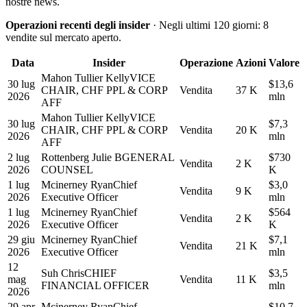
nostre news.
Operazioni recenti degli insider
· Negli ultimi 120 giorni: 8
vendite sul mercato aperto.
Data
Insider
Operazione
Azioni
Valore
Mahon Tullier Kelly
VICE
30 lug
$13,6
CHAIR, CHF PPL & CORP
Vendita
37 K
2026
mln
AFF
Mahon Tullier Kelly
VICE
30 lug
$7,3
CHAIR, CHF PPL & CORP
Vendita
20 K
2026
mln
AFF
2 lug
Rottenberg Julie B
GENERAL
$730
Vendita
2 K
2026
COUNSEL
K
1 lug
Mcinerney Ryan
Chief
$3,0
Vendita
9 K
2026
Executive Officer
mln
1 lug
Mcinerney Ryan
Chief
$564
Vendita
2 K
2026
Executive Officer
K
29 giu
Mcinerney Ryan
Chief
$7,1
Vendita
21 K
2026
Executive Officer
mln
12
Suh Chris
CHIEF
$3,5
mag
Vendita
11 K
FINANCIAL OFFICER
mln
2026
29 apr
Mcinerney Ryan
Chief
$10,7