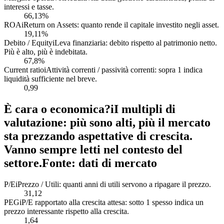
interessi e tasse.
66,13%
ROA
i
Return on Assets: quanto rende il capitale investito negli asset.
19,11%
Debito / Equity
i
Leva finanziaria: debito rispetto al patrimonio netto.
Più è alto, più è indebitata.
67,8%
Current ratio
i
Attività correnti / passività correnti: sopra 1 indica
liquidità sufficiente nel breve.
0,99
È cara o economica?
i
I multipli di
valutazione: più sono alti, più il mercato
sta prezzando aspettative di crescita.
Vanno sempre letti nel contesto del
settore.
Fonte: dati di mercato
P/E
i
Prezzo / Utili: quanti anni di utili servono a ripagare il prezzo.
31,12
PEG
i
P/E rapportato alla crescita attesa: sotto 1 spesso indica un
prezzo interessante rispetto alla crescita.
1,64