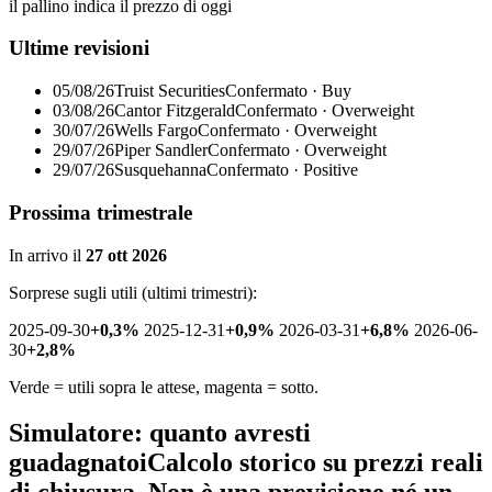
il pallino indica il prezzo di oggi
Ultime revisioni
05/08/26
Truist Securities
Confermato · Buy
03/08/26
Cantor Fitzgerald
Confermato · Overweight
30/07/26
Wells Fargo
Confermato · Overweight
29/07/26
Piper Sandler
Confermato · Overweight
29/07/26
Susquehanna
Confermato · Positive
Prossima trimestrale
In arrivo il
27 ott 2026
Sorprese sugli utili (ultimi trimestri):
2025-09-30
+0,3%
2025-12-31
+0,9%
2026-03-31
+6,8%
2026-06-
30
+2,8%
Verde = utili sopra le attese, magenta = sotto.
Simulatore: quanto avresti
guadagnato
i
Calcolo storico su prezzi reali