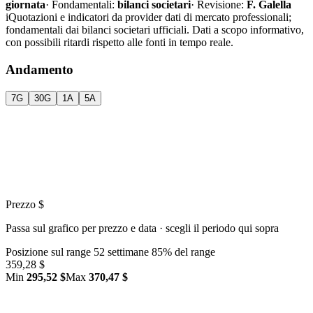
giornata
·
Fondamentali:
bilanci societari
·
Revisione:
F. Galella
i
Quotazioni e indicatori da provider dati di mercato professionali;
fondamentali dai bilanci societari ufficiali. Dati a scopo informativo,
con possibili ritardi rispetto alle fonti in tempo reale.
Andamento
7G
30G
1A
5A
Prezzo $
Passa sul grafico per prezzo e data · scegli il periodo qui sopra
Posizione sul range 52 settimane
85% del range
359,28 $
Min
295,52 $
Max
370,47 $