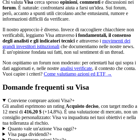
Chi valuta
Visa
cerca spesso
opinioni
,
commenti
e discussioni nei
forum
. È naturale: confrontarsi aiuta a farsi un'idea. Sui forum,
però, accanto a spunti utili circolano anche entusiasmi, rumore e
informazioni difficili da verificare.
Il nostro approccio è diverso. Invece di raccogliere chiacchiere non
verificabili, leggiamo Visa attraverso
i fondamentali, il consenso
degli analisti e gli indicatori tecnici
e attraverso i
movimenti dei
grandi investitori istituzionali
che documentiamo nelle nostre news.
È un'opinione fondata sui fatti, non sul sentiment di un thread.
Non ospitiamo un forum non moderato: per orientarti hai qui sopra i
dati aggiornati e, nelle nostre
analisi verificate
, il contesto che conta.
Vuoi capire i criteri?
Come valutiamo azioni ed ETF →
Domande frequenti su Visa
Conviene comprare azioni Visa?
+
Gli analisti esprimono un rating
Acquisto deciso
, con target medio a
12 mesi di
416,20 $
(+14,8%). È una valutazione di mercato, non un
consiglio personalizzato: Visa va inquadrata nei tuoi obiettivi e nella
tua tolleranza al rischio.
Quanto vale un'azione Visa oggi?
+
Visa paga dividendi?
+
Dove comprare azioni Visa?
+