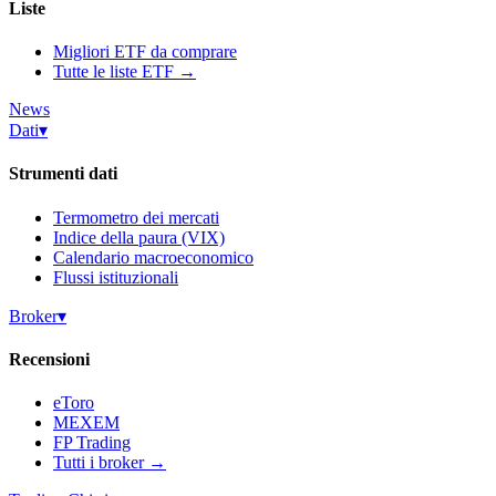
Liste
Migliori ETF da comprare
Tutte le liste ETF →
News
Dati
▾
Strumenti dati
Termometro dei mercati
Indice della paura (VIX)
Calendario macroeconomico
Flussi istituzionali
Broker
▾
Recensioni
eToro
MEXEM
FP Trading
Tutti i broker →