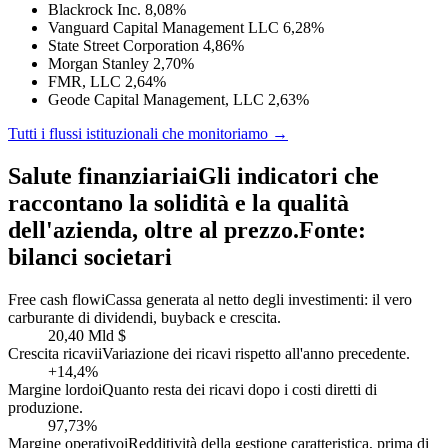
Blackrock Inc.
8,08%
Vanguard Capital Management LLC
6,28%
State Street Corporation
4,86%
Morgan Stanley
2,70%
FMR, LLC
2,64%
Geode Capital Management, LLC
2,63%
Tutti i flussi istituzionali che monitoriamo →
Salute finanziaria
i
Gli indicatori che
raccontano la solidità e la qualità
dell'azienda, oltre al prezzo.
Fonte:
bilanci societari
Free cash flow
i
Cassa generata al netto degli investimenti: il vero
carburante di dividendi, buyback e crescita.
20,40 Mld $
Crescita ricavi
i
Variazione dei ricavi rispetto all'anno precedente.
+14,4%
Margine lordo
i
Quanto resta dei ricavi dopo i costi diretti di
produzione.
97,73%
Margine operativo
i
Redditività della gestione caratteristica, prima di