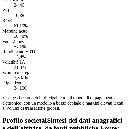
24,46
P/B
19,38
ROE
61,19%
Margine netto
50,78%
Var. 12 mesi
+7,6%
Rendimento YTD
+3,4%
Volatilità 1A
21,8%
Scambi medi/g
5,8 Mln
Dipendenti
34.100
Visa gestisce uno dei principali circuiti mondiali di pagamento
elettronico, con un modello a basso capitale e margini elevati legati
ai volumi di transazione globali.
Profilo società
i
Sintesi dei dati anagrafici
e dell'attività, da fonti pubbliche.
Fonte: