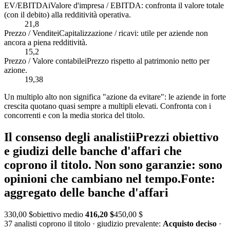
EV/EBITDA
i
Valore d'impresa / EBITDA: confronta il valore totale
(con il debito) alla redditività operativa.
21,8
Prezzo / Vendite
i
Capitalizzazione / ricavi: utile per aziende non
ancora a piena redditività.
15,2
Prezzo / Valore contabile
i
Prezzo rispetto al patrimonio netto per
azione.
19,38
Un multiplo alto non significa "azione da evitare": le aziende in forte
crescita quotano quasi sempre a multipli elevati. Confronta con i
concorrenti e con la media storica del titolo.
Il consenso degli analisti
i
Prezzi obiettivo
e giudizi delle banche d'affari che
coprono il titolo. Non sono garanzie: sono
opinioni che cambiano nel tempo.
Fonte:
aggregato delle banche d'affari
330,00 $
obiettivo medio
416,20 $
450,00 $
37 analisti coprono il titolo · giudizio prevalente:
Acquisto deciso
·