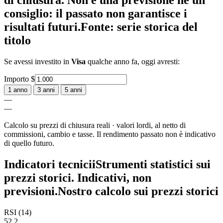
di chiusura. Non è una previsione né un
consiglio: il passato non garantisce i
risultati futuri.
Fonte: serie storica del
titolo
Se avessi investito in
Visa
qualche anno fa, oggi avresti:
Importo
$
1 anno
3 anni
5 anni
—
—
Calcolo su prezzi di chiusura reali · valori lordi, al netto di
commissioni, cambio e tasse. Il rendimento passato non è indicativo
di quello futuro.
Indicatori tecnici
i
Strumenti statistici sui
prezzi storici. Indicativi, non
previsioni.
Nostro calcolo sui prezzi storici
RSI (14)
52,2