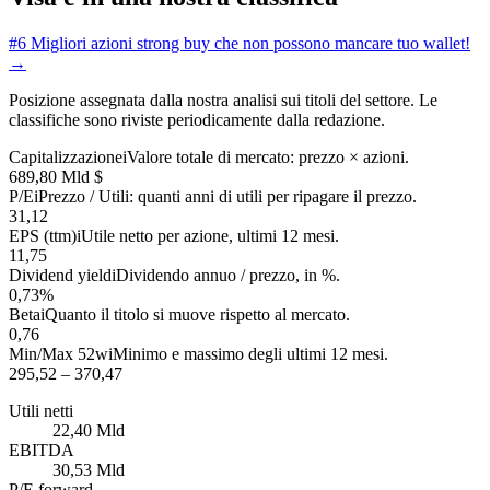
#6
Migliori azioni strong buy che non possono mancare tuo wallet!
→
Posizione assegnata dalla nostra analisi sui titoli del settore. Le
classifiche sono riviste periodicamente dalla redazione.
Capitalizzazione
i
Valore totale di mercato: prezzo × azioni.
689,80 Mld $
P/E
i
Prezzo / Utili: quanti anni di utili per ripagare il prezzo.
31,12
EPS (ttm)
i
Utile netto per azione, ultimi 12 mesi.
11,75
Dividend yield
i
Dividendo annuo / prezzo, in %.
0,73%
Beta
i
Quanto il titolo si muove rispetto al mercato.
0,76
Min/Max 52w
i
Minimo e massimo degli ultimi 12 mesi.
295,52 – 370,47
Utili netti
22,40 Mld
EBITDA
30,53 Mld
P/E forward