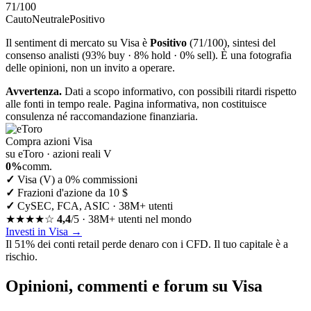
71
/100
Cauto
Neutrale
Positivo
Il sentiment di mercato su Visa è
Positivo
(71/100), sintesi del
consenso analisti (93% buy · 8% hold · 0% sell). È una fotografia
delle opinioni, non un invito a operare.
Avvertenza.
Dati a scopo informativo, con possibili ritardi rispetto
alle fonti in tempo reale. Pagina informativa, non costituisce
consulenza né raccomandazione finanziaria.
Compra azioni Visa
su eToro · azioni reali V
0%
comm.
✓
Visa (V) a 0% commissioni
✓
Frazioni d'azione da 10 $
✓
CySEC, FCA, ASIC · 38M+ utenti
★★★★☆
4,4
/5 · 38M+ utenti nel mondo
Investi in Visa
→
Il 51% dei conti retail perde denaro con i CFD. Il tuo capitale è a
rischio.
Opinioni, commenti e forum su Visa