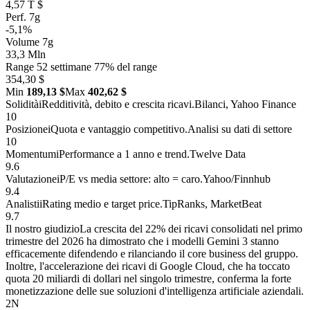
4,57 T $
Perf. 7g
-5,1%
Volume 7g
33,3 Mln
Range 52 settimane
77% del range
354,30 $
Min
189,13 $
Max
402,62 $
Solidità
i
Redditività, debito e crescita ricavi.
Bilanci, Yahoo Finance
10
Posizione
i
Quota e vantaggio competitivo.
Analisi su dati di settore
10
Momentum
i
Performance a 1 anno e trend.
Twelve Data
9.6
Valutazione
i
P/E vs media settore: alto = caro.
Yahoo/Finnhub
9.4
Analisti
i
Rating medio e target price.
TipRanks, MarketBeat
9.7
Il nostro giudizio
La crescita del 22% dei ricavi consolidati nel primo
trimestre del 2026 ha dimostrato che i modelli Gemini 3 stanno
efficacemente difendendo e rilanciando il core business del gruppo.
Inoltre, l'accelerazione dei ricavi di Google Cloud, che ha toccato
quota 20 miliardi di dollari nel singolo trimestre, conferma la forte
monetizzazione delle sue soluzioni d'intelligenza artificiale aziendali.
2
N