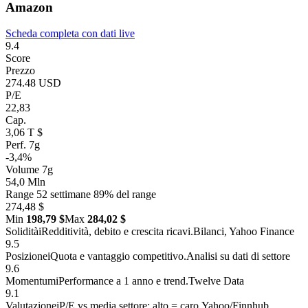
Amazon
Scheda completa con dati live
9.4
Score
Prezzo
274.48 USD
P/E
22,83
Cap.
3,06 T $
Perf. 7g
-3,4%
Volume 7g
54,0 Mln
Range 52 settimane
89% del range
274,48 $
Min
198,79 $
Max
284,02 $
Solidità
i
Redditività, debito e crescita ricavi.
Bilanci, Yahoo Finance
9.5
Posizione
i
Quota e vantaggio competitivo.
Analisi su dati di settore
9.6
Momentum
i
Performance a 1 anno e trend.
Twelve Data
9.1
Valutazione
i
P/E vs media settore: alto = caro.
Yahoo/Finnhub