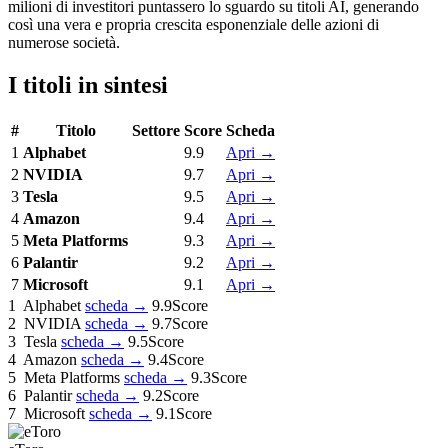
milioni di investitori puntassero lo sguardo su titoli AI, generando
così una vera e propria crescita esponenziale delle azioni di
numerose società.
I titoli in sintesi
#
Titolo
Settore
Score
Scheda
1
Alphabet
9.9
Apri
→
2
NVIDIA
9.7
Apri
→
3
Tesla
9.5
Apri
→
4
Amazon
9.4
Apri
→
5
Meta Platforms
9.3
Apri
→
6
Palantir
9.2
Apri
→
7
Microsoft
9.1
Apri
→
1
Alphabet
scheda →
9.9
Score
2
NVIDIA
scheda →
9.7
Score
3
Tesla
scheda →
9.5
Score
4
Amazon
scheda →
9.4
Score
5
Meta Platforms
scheda →
9.3
Score
6
Palantir
scheda →
9.2
Score
7
Microsoft
scheda →
9.1
Score