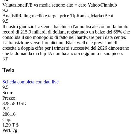
Valutazione
i
P/E vs media settore: alto = caro.
Yahoo/Finnhub
9.2
Analisti
i
Rating medio e target price.
TipRanks, MarketBeat
9.5
Il nostro giudizio
L'azienda ha chiuso l'anno fiscale con un fatturato
record di 215,9 miliardi di dollari, registrando un balzo del 65% che
consolida il suo monopolio di fatto nell'hardware per i data center.
La transizione verso l'architettura Blackwell e le previsioni di
crescita a doppia cifra per i trimestri successivi del 2026 dimostrano
che la domanda di chip IA non ha ancora raggiunto il suo picco.
3
T
Tesla
Scheda completa con dati live
9.5
Score
Prezzo
328.58 USD
P/E
286,16
Cap.
1,29 T $
Perf. 7g