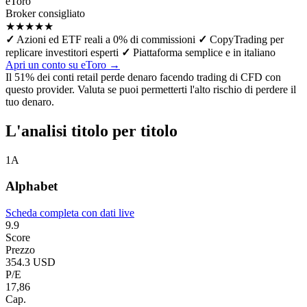
eToro
Broker consigliato
★★★★★
✓
Azioni ed ETF reali a 0% di commissioni
✓
CopyTrading per
replicare investitori esperti
✓
Piattaforma semplice e in italiano
Apri un conto su eToro →
Il 51% dei conti retail perde denaro facendo trading di CFD con
questo provider. Valuta se puoi permetterti l'alto rischio di perdere il
tuo denaro.
L'analisi titolo per titolo
1
A
Alphabet
Scheda completa con dati live
9.9
Score
Prezzo
354.3 USD
P/E
17,86
Cap.