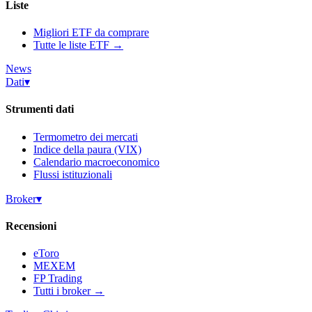
Liste
Migliori ETF da comprare
Tutte le liste ETF →
News
Dati
▾
Strumenti dati
Termometro dei mercati
Indice della paura (VIX)
Calendario macroeconomico
Flussi istituzionali
Broker
▾
Recensioni
eToro
MEXEM
FP Trading
Tutti i broker →