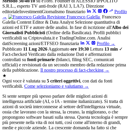
Metodo 50/40/10
su eToro. Founder di ALESSIO IPPOLITO
S.R.L., esperto TV anti-frode (RAI 3, LA7).
Direzione
editoriale
Investimenti
Giornalismo finanziario
Profilo
→
Revisione
Francesco Galella
Francesco
Galella
Content Editor & Data Analyst
Selezione quantitativa di
azioni ed ETF e autore delle analisi. In fase di iscrizione all'
Albo dei
Giornalisti Pubblicisti
(Ordine della Basilicata). Profili pubblici
verificabili su Criptovaluta.it e TradingOnline.com.
Analisi
dati
Screening azioni/ETF
SEO finanziaria
Profilo
→
Pubblicato
11 Lug 2026
Aggiornato
ore 19:30
Lettura
13 min
✓
Fact-checked
Verificato dalla redazione
Dati e affermazioni
controllati su
fonti primarie
(bilanci, filing SEC, comunicati
ufficiali) e revisionati da un secondo membro della redazione prima
della pubblicazione.
Il nostro processo di fact-checking
→
★
Ogni voce è valutata su
5 criteri oggettivi
, con dati da fonti
verificabili.
Come selezioniamo e valutiamo →
Si sente sempre più spesso parlare delle migliori azioni di
intelligenza artificiale (AI, o IA - termine italianizzato). Si tratta di
azioni di società interconnesse al settore dell'intelligenza virtuale,
ossia che lavorano con la stessa, la creano, la migliorano, o che
propongono software basati sulla stessa. Questa tecnologia è sempre
più presente nella vita di noi tutti, così come all'interno di grandi,
medie e piccole aziende. La crescente domanda ha fatto si che