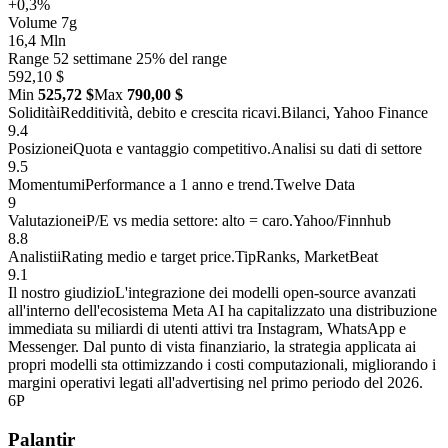
+0,3%
Volume 7g
16,4 Mln
Range 52 settimane
25% del range
592,10 $
Min
525,72 $
Max
790,00 $
Solidità
i
Redditività, debito e crescita ricavi.
Bilanci, Yahoo Finance
9.4
Posizione
i
Quota e vantaggio competitivo.
Analisi su dati di settore
9.5
Momentum
i
Performance a 1 anno e trend.
Twelve Data
9
Valutazione
i
P/E vs media settore: alto = caro.
Yahoo/Finnhub
8.8
Analisti
i
Rating medio e target price.
TipRanks, MarketBeat
9.1
Il nostro giudizio
L'integrazione dei modelli open-source avanzati
all'interno dell'ecosistema Meta AI ha capitalizzato una distribuzione
immediata su miliardi di utenti attivi tra Instagram, WhatsApp e
Messenger. Dal punto di vista finanziario, la strategia applicata ai
propri modelli sta ottimizzando i costi computazionali, migliorando i
margini operativi legati all'advertising nel primo periodo del 2026.
6
P
Palantir