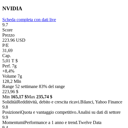
NVIDIA
Scheda completa con dati live
9.7
Score
Prezzo
223.96 USD
P/E
31,69
Cap.
5,01 T $
Perf. 7g
+8,4%
Volume 7g
128,2 Mln
Range 52 settimane
83% del range
223,96 $
Min
165,17 $
Max
235,74 $
Solidità
i
Redditività, debito e crescita ricavi.
Bilanci, Yahoo Finance
9.8
Posizione
i
Quota e vantaggio competitivo.
Analisi su dati di settore
9.9
Momentum
i
Performance a 1 anno e trend.
Twelve Data
9.4