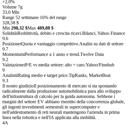
+2,0%
Volume 7g
33,0 Mln
Range 52 settimane
16% del range
328,58 $
Min
298,32 $
Max
489,88 $
Solidità
i
Redditività, debito e crescita ricavi.
Bilanci, Yahoo Finance
9.6
Posizione
i
Quota e vantaggio competitivo.
Analisi su dati di settore
9.7
Momentum
i
Performance a 1 anno e trend.
Twelve Data
9.2
Valutazione
i
P/E vs media settore: alto = caro.
Yahoo/Finnhub
9
Analisti
i
Rating medio e target price.
TipRanks, MarketBeat
9.3
Il nostro giudizio
Il posizionamento di mercato si sta spostando
radicalmente dalla produzione automobilistica pura allo sviluppo
dell'infrastruttura di calcolo per la guida autonoma. Sebbene i
margini del settore EV abbiano risentito della concorrenza globale,
gli ingenti investimenti semestrali in supercomputer e
nell'addestramento di reti neurali mantengono l'azienda in prima
linea nella robotica e nell'IA applicata alla mobilità.
4
A