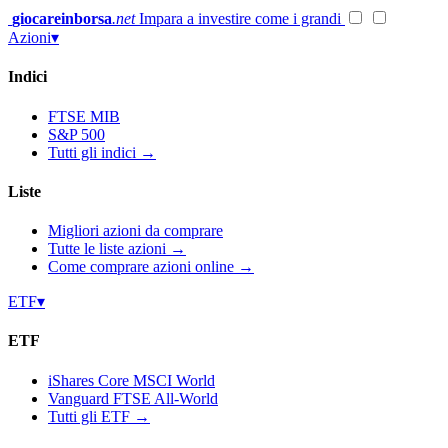
Vai
giocareinborsa
.net
Impara a investire come i grandi
al
Azioni
▾
contenuto
Indici
FTSE MIB
S&P 500
Tutti gli indici →
Liste
Migliori azioni da comprare
Tutte le liste azioni →
Come comprare azioni online →
ETF
▾
ETF
iShares Core MSCI World
Vanguard FTSE All-World
Tutti gli ETF →