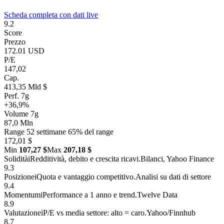
Scheda completa con dati live
9.2
Score
Prezzo
172.01 USD
P/E
147,02
Cap.
413,35 Mld $
Perf. 7g
+36,9%
Volume 7g
87,0 Mln
Range 52 settimane
65% del range
172,01 $
Min
107,27 $
Max
207,18 $
Solidità
i
Redditività, debito e crescita ricavi.
Bilanci, Yahoo Finance
9.3
Posizione
i
Quota e vantaggio competitivo.
Analisi su dati di settore
9.4
Momentum
i
Performance a 1 anno e trend.
Twelve Data
8.9
Valutazione
i
P/E vs media settore: alto = caro.
Yahoo/Finnhub
8.7