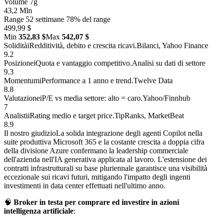
Volume 7g
43,2 Mln
Range 52 settimane
78% del range
499,99 $
Min
352,83 $
Max
542,07 $
Solidità
i
Redditività, debito e crescita ricavi.
Bilanci, Yahoo Finance
9.2
Posizione
i
Quota e vantaggio competitivo.
Analisi su dati di settore
9.3
Momentum
i
Performance a 1 anno e trend.
Twelve Data
8.8
Valutazione
i
P/E vs media settore: alto = caro.
Yahoo/Finnhub
7
Analisti
i
Rating medio e target price.
TipRanks, MarketBeat
8.9
Il nostro giudizio
La solida integrazione degli agenti Copilot nella
suite produttiva Microsoft 365 e la costante crescita a doppia cifra
della divisione Azure confermano la leadership commerciale
dell'azienda nell'IA generativa applicata al lavoro. L'estensione dei
contratti infrastrutturali su base pluriennale garantisce una visibilità
eccezionale sui ricavi futuri, mitigando l'impatto degli ingenti
investimenti in data center effettuati nell'ultimo anno.
🧠
Broker in testa per comprare ed investire in azioni
intelligenza artificiale
: