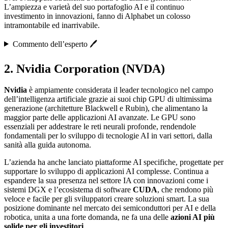
L’ampiezza e varietà del suo portafoglio AI e il continuo
investimento in innovazioni, fanno di Alphabet un colosso
intramontabile ed inarrivabile.
Commento dell’esperto 🖊️
2. Nvidia Corporation (NVDA)
Nvidia
è ampiamente considerata il leader tecnologico nel campo
dell’intelligenza artificiale grazie ai suoi chip GPU di ultimissima
generazione (architetture Blackwell e Rubin), che alimentano la
maggior parte delle applicazioni AI avanzate. Le GPU sono
essenziali per addestrare le reti neurali profonde, rendendole
fondamentali per lo sviluppo di tecnologie AI in vari settori, dalla
sanità alla guida autonoma.
L’azienda ha anche lanciato piattaforme AI specifiche, progettate per
supportare lo sviluppo di applicazioni AI complesse. Continua a
espandere la sua presenza nel settore IA con innovazioni come i
sistemi DGX e l’ecosistema di software
CUDA
, che rendono più
veloce e facile per gli sviluppatori creare soluzioni smart. La sua
posizione dominante nel mercato dei semiconduttori per AI e della
robotica, unita a una forte domanda, ne fa una delle
azioni AI più
solide per gli investitori
.