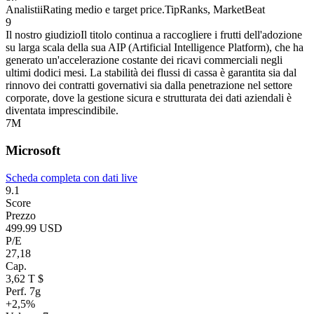
Analisti
i
Rating medio e target price.
TipRanks, MarketBeat
9
Il nostro giudizio
Il titolo continua a raccogliere i frutti dell'adozione
su larga scala della sua AIP (Artificial Intelligence Platform), che ha
generato un'accelerazione costante dei ricavi commerciali negli
ultimi dodici mesi. La stabilità dei flussi di cassa è garantita sia dal
rinnovo dei contratti governativi sia dalla penetrazione nel settore
corporate, dove la gestione sicura e strutturata dei dati aziendali è
diventata imprescindibile.
7
M
Microsoft
Scheda completa con dati live
9.1
Score
Prezzo
499.99 USD
P/E
27,18
Cap.
3,62 T $
Perf. 7g
+2,5%