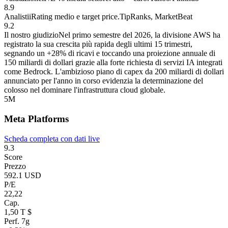
8.9
Analisti
i
Rating medio e target price.
TipRanks, MarketBeat
9.2
Il nostro giudizio
Nel primo semestre del 2026, la divisione AWS ha
registrato la sua crescita più rapida degli ultimi 15 trimestri,
segnando un +28% di ricavi e toccando una proiezione annuale di
150 miliardi di dollari grazie alla forte richiesta di servizi IA integrati
come Bedrock. L'ambizioso piano di capex da 200 miliardi di dollari
annunciato per l'anno in corso evidenzia la determinazione del
colosso nel dominare l'infrastruttura cloud globale.
5
M
Meta Platforms
Scheda completa con dati live
9.3
Score
Prezzo
592.1 USD
P/E
22,22
Cap.
1,50 T $
Perf. 7g