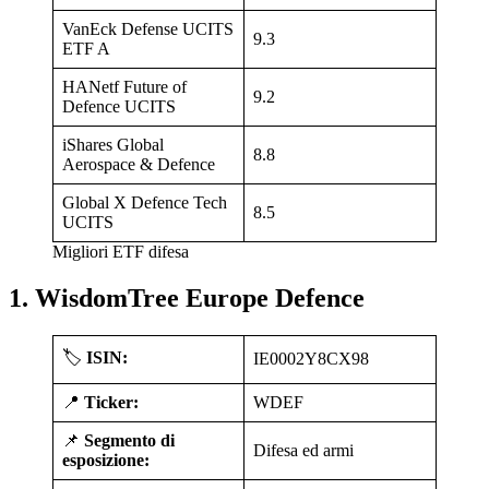
VanEck Defense UCITS
9.3
ETF A
HANetf Future of
9.2
Defence UCITS
iShares Global
8.8
Aerospace & Defence
Global X Defence Tech
8.5
UCITS
Migliori ETF difesa
1. WisdomTree Europe Defence
🏷️
ISIN:
IE0002Y8CX98
📍
Ticker:
WDEF
📌
Segmento di
Difesa ed armi
esposizione: