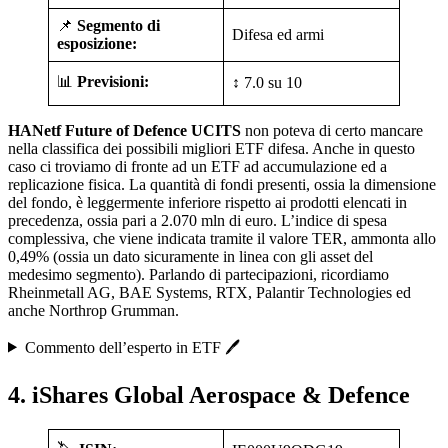
📌
Segmento di
Difesa ed armi
esposizione:
📊
Previsioni:
↕️ 7.0 su 10
HANetf Future of Defence UCITS
non poteva di certo mancare
nella classifica dei possibili migliori ETF difesa. Anche in questo
caso ci troviamo di fronte ad un ETF ad accumulazione ed a
replicazione fisica. La quantità di fondi presenti, ossia la dimensione
del fondo, è leggermente inferiore rispetto ai prodotti elencati in
precedenza, ossia pari a 2.070 mln di euro. L’indice di spesa
complessiva, che viene indicata tramite il valore TER, ammonta allo
0,49% (ossia un dato sicuramente in linea con gli asset del
medesimo segmento). Parlando di partecipazioni, ricordiamo
Rheinmetall AG, BAE Systems, RTX, Palantir Technologies ed
anche Northrop Grumman.
Commento dell’esperto in ETF 🖊️
4. iShares Global Aerospace & Defence