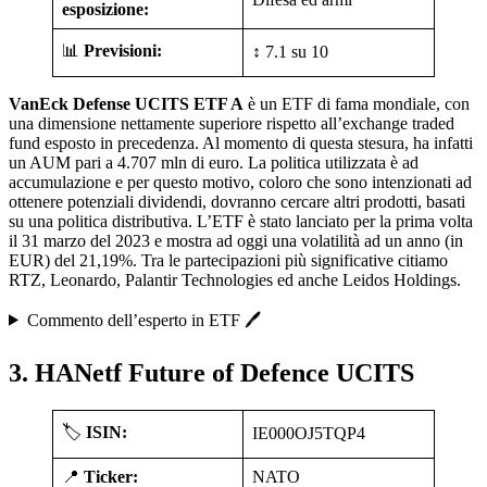
esposizione:
📊
Previsioni:
↕️ 7.1 su 10
VanEck Defense UCITS ETF A
è un ETF di fama mondiale, con
una dimensione nettamente superiore rispetto all’exchange traded
fund esposto in precedenza. Al momento di questa stesura, ha infatti
un AUM pari a 4.707 mln di euro. La politica utilizzata è ad
accumulazione e per questo motivo, coloro che sono intenzionati ad
ottenere potenziali dividendi, dovranno cercare altri prodotti, basati
su una politica distributiva. L’ETF è stato lanciato per la prima volta
il 31 marzo del 2023 e mostra ad oggi una volatilità ad un anno (in
EUR) del 21,19%. Tra le partecipazioni più significative citiamo
RTZ, Leonardo, Palantir Technologies ed anche Leidos Holdings.
Commento dell’esperto in ETF 🖊️
3. HANetf Future of Defence UCITS
🏷️
ISIN:
IE000OJ5TQP4
📍
Ticker:
NATO