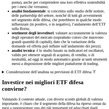
punta), anche per comprendere una loro effettiva sostenibilità
per i mesi che verranno;
analisi fondamentale
: si concentra sullo studio delle notizie,
delle partnership del settore, nonché di tutti gli avvenimenti
nel segmento delle difesa, che potrebbero in qualche modo
influenzare (in positivo, o in negativo), l’andamento dell’ETF
sulla Borsa;
sentiment degli investitori
: valutare accuratamente la valenza
degli operatori del mercato (soprattutto coloro che muovono
grandi quantità di capitali), dato che la variazione della
domande ed offerta può influire sull’andamento dei prezzi;
analisi tecnica
: è lo studio basato su indicatori ed oscillatori,
valido per ottenere segnali di acquisto, di vendita, o di
neutralità, ad oggi in modo automatico grazie ai tanti strumenti
messi a disposizione delle migliori piattaforme di trading.
Considerazione dell’analista su previsioni di ETF difesa 👔
Investire nei migliori ETF difesa
conviene?
Valutando il contesto attuale, con diversi scontri globali di valenza
importante, è chiaro che il segmento della difesa ha ripreso ormai da
mesi a rappresentare uno dei più importanti ed adocchiati dagli