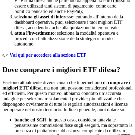
ETF sulla difesa anche partendo da appena 50 euro (possono
essere utilizzati tanti sistemi di pagamento, come carte,
bonifico bancario ed anche PayPal);
seleziona gli asset di interesse
: entrando all’interno della
dashboard operativa, puoi selezionare i tuoi migliori ETF
difesa, accedendo anche alla quotazione in tempo reale;
attua l’investimento
: seleziona la modalità operativa e
procedi con l’attualizzazione della strategia in modo
autonomo.
👉
Vai qui per accedere alla sezione ETF
Dove comprare i migliori ETF difesa?
Esistono attualmente diversi canali che ti permettono di
comprare i
migliori ETF difesa
, ma non tutti possono considerarsi professionali
ed efficienti. Per questo motivo, abbiamo condotto un’accurata
indagine per selezionare solamente i provider più utilizzati e che
dispongono ovviamente di tutte le regolari autorizzazioni e licenze
per operare nel nostro territorio. In linea generale, puoi optare su:
banche ed SGR
: in questo caso, considera tuttavia le
pensatissime commissioni fisse sugli eseguiti, ma soprattutto la
presenza di piattaforme abbastanza complicate da utilizzare,