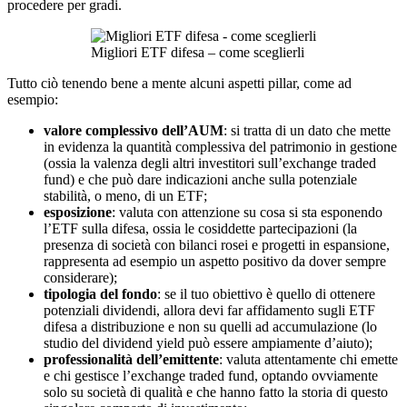
procedere per gradi.
Migliori ETF difesa – come sceglierli
Tutto ciò tenendo bene a mente alcuni aspetti pillar, come ad
esempio:
valore complessivo dell’AUM
: si tratta di un dato che mette
in evidenza la quantità complessiva del patrimonio in gestione
(ossia la valenza degli altri investitori sull’exchange traded
fund) e che può dare indicazioni anche sulla potenziale
stabilità, o meno, di un ETF;
esposizione
: valuta con attenzione su cosa si sta esponendo
l’ETF sulla difesa, ossia le cosiddette partecipazioni (la
presenza di società con bilanci rosei e progetti in espansione,
rappresenta ad esempio un aspetto positivo da dover sempre
considerare);
tipologia del fondo
: se il tuo obiettivo è quello di ottenere
potenziali dividendi, allora devi far affidamento sugli ETF
difesa a distribuzione e non su quelli ad accumulazione (lo
studio del dividend yield può essere ampiamente d’aiuto);
professionalità dell’emittente
: valuta attentamente chi emette
e chi gestisce l’exchange traded fund, optando ovviamente
solo su società di qualità e che hanno fatto la storia di questo