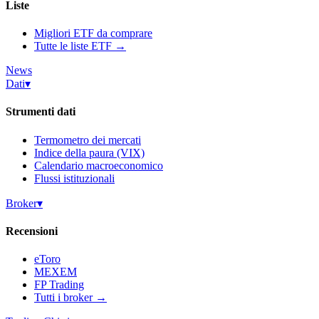
Liste
Migliori ETF da comprare
Tutte le liste ETF →
News
Dati
▾
Strumenti dati
Termometro dei mercati
Indice della paura (VIX)
Calendario macroeconomico
Flussi istituzionali
Broker
▾
Recensioni
eToro
MEXEM
FP Trading
Tutti i broker →