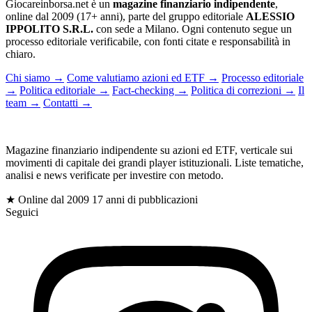
Giocareinborsa.net è un
magazine finanziario indipendente
,
online dal 2009 (17+ anni), parte del gruppo editoriale
ALESSIO
IPPOLITO S.R.L.
con sede a Milano. Ogni contenuto segue un
processo editoriale verificabile, con fonti citate e responsabilità in
chiaro.
Chi siamo
→
Come valutiamo azioni ed ETF
→
Processo editoriale
→
Politica editoriale
→
Fact-checking
→
Politica di correzioni
→
Il
team
→
Contatti
→
gioc
Magazine finanziario indipendente su azioni ed ETF, verticale sui
movimenti di capitale dei grandi player istituzionali. Liste tematiche,
analisi e news verificate per investire con metodo.
$
★ Online dal 2009
17 anni di pubblicazioni
Seguici