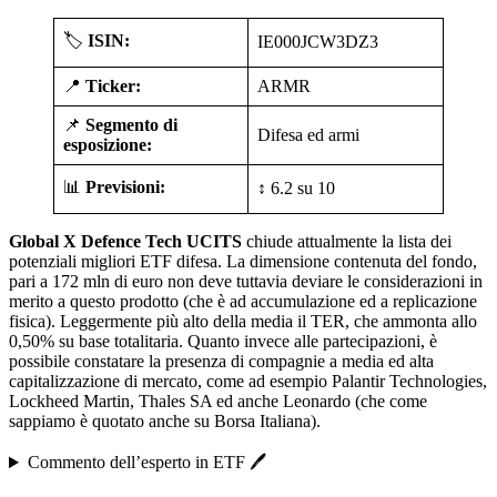
🏷️
ISIN:
IE000JCW3DZ3
📍
Ticker:
ARMR
📌
Segmento di
Difesa ed armi
esposizione:
📊
Previsioni:
↕️ 6.2 su 10
Global X Defence Tech UCITS
chiude attualmente la lista dei
potenziali migliori ETF difesa. La dimensione contenuta del fondo,
pari a 172 mln di euro non deve tuttavia deviare le considerazioni in
merito a questo prodotto (che è ad accumulazione ed a replicazione
fisica). Leggermente più alto della media il TER, che ammonta allo
0,50% su base totalitaria. Quanto invece alle partecipazioni, è
possibile constatare la presenza di compagnie a media ed alta
capitalizzazione di mercato, come ad esempio Palantir Technologies,
Lockheed Martin, Thales SA ed anche Leonardo (che come
sappiamo è quotato anche su Borsa Italiana).
Commento dell’esperto in ETF 🖊️