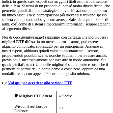
indici, in questo caso esposti sui maggiori titoli azionari del settore
della difesa. Si tratta di un prodotto di per sé molto diversificato, che
permette quindi di attuare strategie di diversificazione puntando su
un unico asset. Tra le partecipazioni più rilevanti si trovano spesso
società che operano nel segmento aerospaziale, della produzione di
armi, così come di sistemi e meccanismi informatici, sempre attinenti
al segmento difesa.
Noi di
Giocareinborsa.net
sappiamo con certezza che individuare i
migliori ETF difesa
, in un mercato ormai saturo, può essere
alquanto complicato, soprattutto per un principiante. Assieme ai
nostri esperti, abbiamo quindi valutato attentamente il settore,
proponendoti possibili scelte, nonché strumenti per avviare analisi,
previsioni e successivamente per investire in modo autonomo.
Su
quale piattaforma?
Una delle migliori è sicuramente eToro, che ti
permette di partire da un conto demo a costo zero, oppure da una
modalità reale, con appena 50 euro di deposito minimo.
👉
Vai qui per accedere alla sezione ETF
🛡️
Migliori ETF difesa
⭐
Score
WisdomTree Europe
9.5
Defence