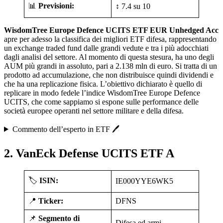
📊
Previsioni:
↕️ 7.4 su 10
WisdomTree Europe Defence UCITS ETF EUR Unhedged Acc
apre per adesso la classifica dei migliori ETF difesa, rappresentando
un exchange traded fund dalle grandi vedute e tra i più adocchiati
dagli analisi del settore. Al momento di questa stesura, ha uno degli
AUM più grandi in assoluto, pari a 2.138 mln di euro. Si tratta di un
prodotto ad accumulazione, che non distribuisce quindi dividendi e
che ha una replicazione fisica. L’obiettivo dichiarato è quello di
replicare in modo fedele l’indice WisdomTree Europe Defence
UCITS, che come sappiamo si espone sulle performance delle
società europee operanti nel settore militare e della difesa.
Commento dell’esperto in ETF 🖊️
2. VanEck Defense UCITS ETF A
🏷️
ISIN:
IE000YYE6WK5
📍
Ticker:
DFNS
📌
Segmento di
Difesa ed armi