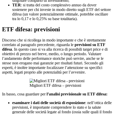
singolare comparto di investimento;
TER
: si tratta del costo complessivo annuo da dover
sostenere per chi investe in modo diretto sugli ETF del settore
difesa (un valore potenzialmente ottimale, potrebbe oscillare
tra lo 0,17 e lo 0,25% su base totalitaria).
ETF difesa: previsioni
Discorso che si ricollega in modo importante e che è strettamente
correlato al paragrafo precedente, riguarda le
previsioni su ETF
difesa
. In questo caso si va alla ricerca di possibili target price e di
obiettivi di prezzo nel breve, medio, o lungo periodo. Valutare
l’andamento delle performance storiche può servire, anche se le
stesse non erogano mai garanzie per risultati futuri. Secondo gli
esperti, è inoltre importante focalizzare l’attenzione su specifici
aspetti, legati proprio alle potenzialità per l’avvenire.
Migliori ETF difesa – previsioni
In basso, cosa guardare per
l’analisi previsionale su ETF difesa:
esaminare i dati delle società di esposizione
: nell’ottica delle
previsioni, è importante comprendere lo stato e la salute
generale delle società legate al fondo (ossia sulle quali il fondo