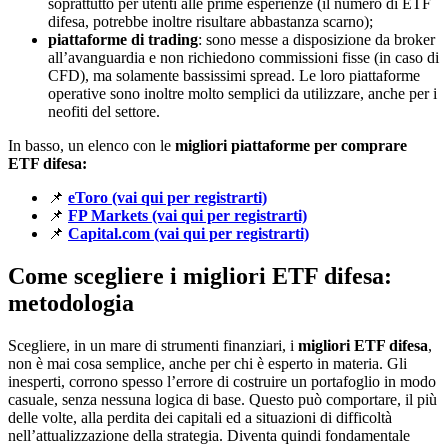
soprattutto per utenti alle prime esperienze (il numero di ETF
difesa, potrebbe inoltre risultare abbastanza scarno);
piattaforme di trading
: sono messe a disposizione da broker
all’avanguardia e non richiedono commissioni fisse (in caso di
CFD), ma solamente bassissimi spread. Le loro piattaforme
operative sono inoltre molto semplici da utilizzare, anche per i
neofiti del settore.
In basso, un elenco con le
migliori piattaforme per comprare
ETF difesa:
📌
eToro (vai qui per registrarti)
📌
FP Markets (vai qui per registrarti)
📌
Capital.com (vai qui per registrarti)
Come scegliere i migliori ETF difesa:
metodologia
Scegliere, in un mare di strumenti finanziari, i
migliori ETF difesa
,
non è mai cosa semplice, anche per chi è esperto in materia. Gli
inesperti, corrono spesso l’errore di costruire un portafoglio in modo
casuale, senza nessuna logica di base. Questo può comportare, il più
delle volte, alla perdita dei capitali ed a situazioni di difficoltà
nell’attualizzazione della strategia. Diventa quindi fondamentale