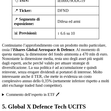
🏷️
ISIN:
IE000U9ODG19
📍
Ticker:
DFND
📌
Segmento di
Difesa ed armi
esposizione:
📊
Previsioni:
↕️ 6.6 su 10
Continuiamo l’approfondimento con un prodotto molto particolare,
ossia l’
iShares Global Aerospace & Defence
. Al momento di
questa stampa, la dimensione del fondo ammonta a 470 mln di euro.
Nonostante la dimensione media, resta uno degli asset più seguiti
dagli esperti, anche perché valido per attuare strategie di
diversificazione. La sua politica è ad accumulazione e quindi
reinveste, senza erogare dividendi ai portatori di interesse. Molto
interessante anche il TER, che mette in evidenza un costo
complessivo annuo dello 0,35% (nettamente inferiore rispetto a molti
altri exchange traded fund competitor).
Commento dell’esperto in ETF 🖊️
5. Global X Defence Tech UCITS