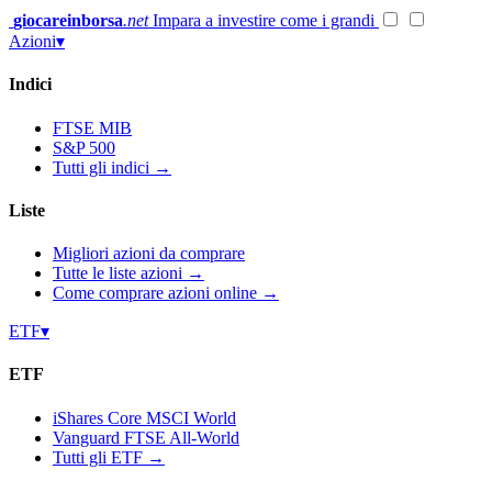
Vai
giocareinborsa
.net
Impara a investire come i grandi
al
Azioni
▾
contenuto
Indici
FTSE MIB
S&P 500
Tutti gli indici →
Liste
Migliori azioni da comprare
Tutte le liste azioni →
Come comprare azioni online →
ETF
▾
ETF
iShares Core MSCI World
Vanguard FTSE All-World
Tutti gli ETF →