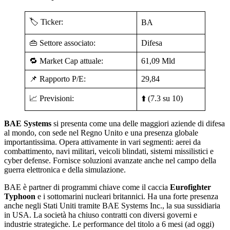
🏷️ Ticker:
BA
👜 Settore associato:
Difesa
🔁 Market Cap attuale:
61,09 Mld
📌 Rapporto P/E:
29,84
📈 Previsioni:
⬆️ (7.3 su 10)
BAE Systems
si presenta come una delle maggiori aziende di difesa
al mondo, con sede nel Regno Unito e una presenza globale
importantissima. Opera attivamente in vari segmenti: aerei da
combattimento, navi militari, veicoli blindati, sistemi missilistici e
cyber defense. Fornisce soluzioni avanzate anche nel campo della
guerra elettronica e della simulazione.
BAE è partner di programmi chiave come il caccia
Eurofighter
Typhoon
e i sottomarini nucleari britannici. Ha una forte presenza
anche negli Stati Uniti tramite BAE Systems Inc., la sua sussidiaria
in USA. La società ha chiuso contratti con diversi governi e
industrie strategiche. Le performance del titolo a 6 mesi (ad oggi)