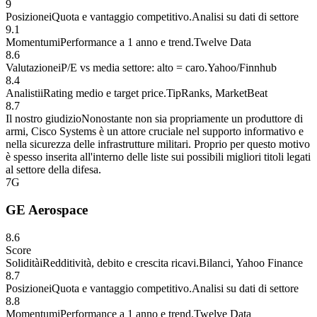
9
Posizione
i
Quota e vantaggio competitivo.
Analisi su dati di settore
9.1
Momentum
i
Performance a 1 anno e trend.
Twelve Data
8.6
Valutazione
i
P/E vs media settore: alto = caro.
Yahoo/Finnhub
8.4
Analisti
i
Rating medio e target price.
TipRanks, MarketBeat
8.7
Il nostro giudizio
Nonostante non sia propriamente un produttore di
armi, Cisco Systems è un attore cruciale nel supporto informativo e
nella sicurezza delle infrastrutture militari. Proprio per questo motivo
è spesso inserita all'interno delle liste sui possibili migliori titoli legati
al settore della difesa.
7
G
GE Aerospace
8.6
Score
Solidità
i
Redditività, debito e crescita ricavi.
Bilanci, Yahoo Finance
8.7
Posizione
i
Quota e vantaggio competitivo.
Analisi su dati di settore
8.8
Momentum
i
Performance a 1 anno e trend.
Twelve Data