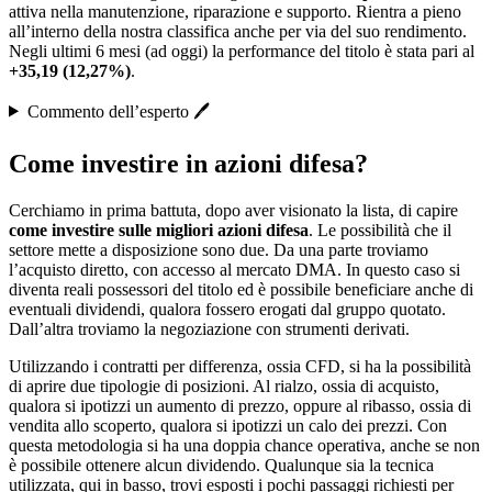
attiva nella manutenzione, riparazione e supporto. Rientra a pieno
all’interno della nostra classifica anche per via del suo rendimento.
Negli ultimi 6 mesi (ad oggi) la performance del titolo è stata pari al
+35,19 (12,27%)
.
Commento dell’esperto 🖊️
Come investire in azioni difesa?
Cerchiamo in prima battuta, dopo aver visionato la lista, di capire
come investire sulle migliori azioni difesa
. Le possibilità che il
settore mette a disposizione sono due. Da una parte troviamo
l’acquisto diretto, con accesso al mercato DMA. In questo caso si
diventa reali possessori del titolo ed è possibile beneficiare anche di
eventuali dividendi, qualora fossero erogati dal gruppo quotato.
Dall’altra troviamo la negoziazione con strumenti derivati.
Utilizzando i contratti per differenza, ossia CFD, si ha la possibilità
di aprire due tipologie di posizioni. Al rialzo, ossia di acquisto,
qualora si ipotizzi un aumento di prezzo, oppure al ribasso, ossia di
vendita allo scoperto, qualora si ipotizzi un calo dei prezzi. Con
questa metodologia si ha una doppia chance operativa, anche se non
è possibile ottenere alcun dividendo. Qualunque sia la tecnica
utilizzata, qui in basso, trovi esposti i pochi passaggi richiesti per