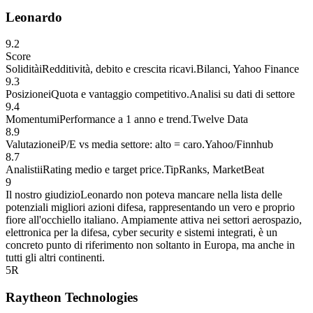
Leonardo
9.2
Score
Solidità
i
Redditività, debito e crescita ricavi.
Bilanci, Yahoo Finance
9.3
Posizione
i
Quota e vantaggio competitivo.
Analisi su dati di settore
9.4
Momentum
i
Performance a 1 anno e trend.
Twelve Data
8.9
Valutazione
i
P/E vs media settore: alto = caro.
Yahoo/Finnhub
8.7
Analisti
i
Rating medio e target price.
TipRanks, MarketBeat
9
Il nostro giudizio
Leonardo non poteva mancare nella lista delle
potenziali migliori azioni difesa, rappresentando un vero e proprio
fiore all'occhiello italiano. Ampiamente attiva nei settori aerospazio,
elettronica per la difesa, cyber security e sistemi integrati, è un
concreto punto di riferimento non soltanto in Europa, ma anche in
tutti gli altri continenti.
5
R
Raytheon Technologies