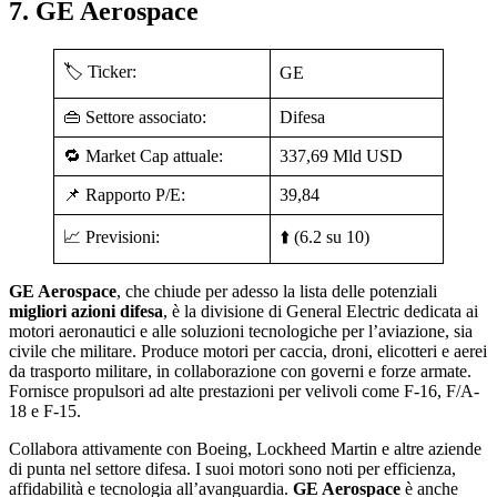
7. GE Aerospace
🏷️ Ticker:
GE
👜 Settore associato:
Difesa
🔁 Market Cap attuale:
337,69 Mld USD
📌 Rapporto P/E:
39,84
📈 Previsioni:
⬆️ (6.2 su 10)
GE Aerospace
, che chiude per adesso la lista delle potenziali
migliori azioni difesa
, è la divisione di General Electric dedicata ai
motori aeronautici e alle soluzioni tecnologiche per l’aviazione, sia
civile che militare. Produce motori per caccia, droni, elicotteri e aerei
da trasporto militare, in collaborazione con governi e forze armate.
Fornisce propulsori ad alte prestazioni per velivoli come F-16, F/A-
18 e F-15.
Collabora attivamente con Boeing, Lockheed Martin e altre aziende
di punta nel settore difesa. I suoi motori sono noti per efficienza,
affidabilità e tecnologia all’avanguardia.
GE Aerospace
è anche