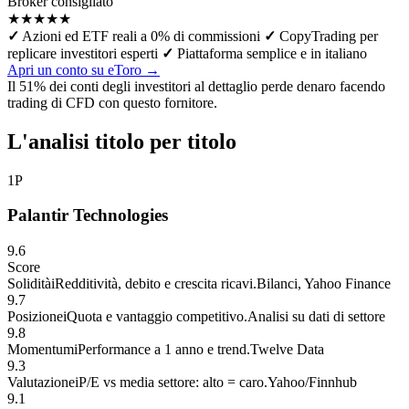
Broker consigliato
★★★★★
✓
Azioni ed ETF reali a 0% di commissioni
✓
CopyTrading per
replicare investitori esperti
✓
Piattaforma semplice e in italiano
Apri un conto su eToro →
Il 51% dei conti degli investitori al dettaglio perde denaro facendo
trading di CFD con questo fornitore.
L'analisi titolo per titolo
1
P
Palantir Technologies
9.6
Score
Solidità
i
Redditività, debito e crescita ricavi.
Bilanci, Yahoo Finance
9.7
Posizione
i
Quota e vantaggio competitivo.
Analisi su dati di settore
9.8
Momentum
i
Performance a 1 anno e trend.
Twelve Data
9.3
Valutazione
i
P/E vs media settore: alto = caro.
Yahoo/Finnhub
9.1