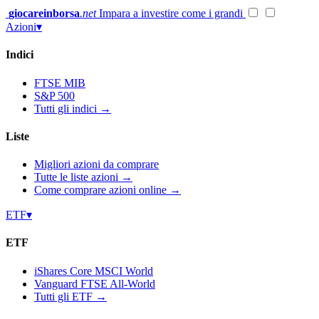
Vai
giocareinborsa
.net
Impara a investire come i grandi
al
Azioni
▾
contenuto
Indici
FTSE MIB
S&P 500
Tutti gli indici →
Liste
Migliori azioni da comprare
Tutte le liste azioni →
Come comprare azioni online →
ETF
▾
ETF
iShares Core MSCI World
Vanguard FTSE All-World
Tutti gli ETF →