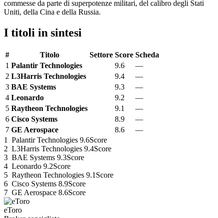
commesse da parte di superpotenze militari, del calibro degli Stati
Uniti, della Cina e della Russia.
I titoli in sintesi
#
Titolo
Settore
Score
Scheda
1
Palantir Technologies
9.6
—
2
L3Harris Technologies
9.4
—
3
BAE Systems
9.3
—
4
Leonardo
9.2
—
5
Raytheon Technologies
9.1
—
6
Cisco Systems
8.9
—
7
GE Aerospace
8.6
—
1
Palantir Technologies
9.6
Score
2
L3Harris Technologies
9.4
Score
3
BAE Systems
9.3
Score
4
Leonardo
9.2
Score
5
Raytheon Technologies
9.1
Score
6
Cisco Systems
8.9
Score
7
GE Aerospace
8.6
Score
eToro