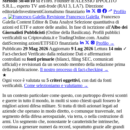
Metodo 50/40/10
su eToro. Founder di ALESSIO IPPOLITO
S.R.L., esperto TV anti-frode (RAI 3, LA7).
Direzione
editoriale
Investimenti
Giornalismo finanziario
Profilo
→
Revisione
Francesco Galella
Francesco
Galella
Content Editor & Data Analyst
Selezione quantitativa di
azioni ed ETF e autore delle analisi. In fase di iscrizione all'
Albo dei
Giornalisti Pubblicisti
(Ordine della Basilicata). Profili pubblici
verificabili su Criptovaluta.it e TradingOnline.com.
Analisi
dati
Screening azioni/ETF
SEO finanziaria
Profilo
→
Pubblicato
29 Mag 2026
Aggiornato
9 Lug 2026
Lettura
14 min
✓
Fact-checked
Verificato dalla redazione
Dati e affermazioni
controllati su
fonti primarie
(bilanci, filing SEC, comunicati
ufficiali) e revisionati da un secondo membro della redazione prima
della pubblicazione.
Il nostro processo di fact-checking
→
★
Ogni voce è valutata su
5 criteri oggettivi
, con dati da fonti
verificabili.
Come selezioniamo e valutiamo →
In un contesto particolare come questo, con purtroppo diversi scontri
e guerre in tutto il mondo, in molti si sono chiesti quali fossero le
migliori azioni difesa militare. Si tratta di titoli azionari legati ad
aziende che operano in modo diretto, o comunque trasversale, nel
segmento della difesa aerospaziale, via terra, o nella costruzione di
armi. Un segmento che, nonostante le caratteristiche intrinseche,
continua a generare numeri da record, soprattutto grazie alle grandi