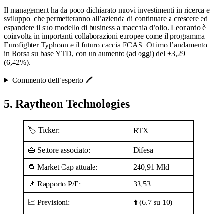
Il management ha da poco dichiarato nuovi investimenti in ricerca e
sviluppo, che permetteranno all’azienda di continuare a crescere ed
espandere il suo modello di business a macchia d’olio. Leonardo è
coinvolta in importanti collaborazioni europee come il programma
Eurofighter Typhoon e il futuro caccia FCAS. Ottimo l’andamento
in Borsa su base YTD, con un aumento (ad oggi) del +3,29
(6,42%).
Commento dell’esperto 🖊️
5. Raytheon Technologies
🏷️ Ticker:
RTX
👜 Settore associato:
Difesa
🔁 Market Cap attuale:
240,91 Mld
📌 Rapporto P/E:
33,53
📈 Previsioni:
⬆️ (6.7 su 10)