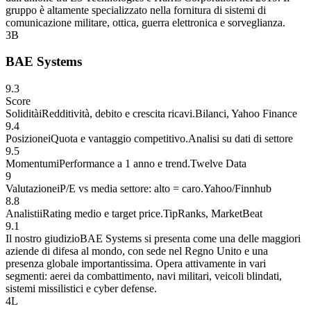
gruppo è altamente specializzato nella fornitura di sistemi di
comunicazione militare, ottica, guerra elettronica e sorveglianza.
3
B
BAE Systems
9.3
Score
Solidità
i
Redditività, debito e crescita ricavi.
Bilanci, Yahoo Finance
9.4
Posizione
i
Quota e vantaggio competitivo.
Analisi su dati di settore
9.5
Momentum
i
Performance a 1 anno e trend.
Twelve Data
9
Valutazione
i
P/E vs media settore: alto = caro.
Yahoo/Finnhub
8.8
Analisti
i
Rating medio e target price.
TipRanks, MarketBeat
9.1
Il nostro giudizio
BAE Systems si presenta come una delle maggiori
aziende di difesa al mondo, con sede nel Regno Unito e una
presenza globale importantissima. Opera attivamente in vari
segmenti: aerei da combattimento, navi militari, veicoli blindati,
sistemi missilistici e cyber defense.
4
L