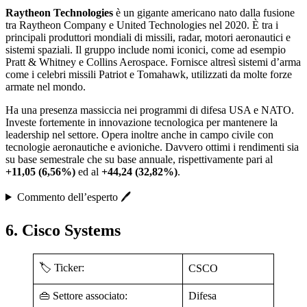
Raytheon Technologies
è un gigante americano nato dalla fusione
tra Raytheon Company e United Technologies nel 2020. È tra i
principali produttori mondiali di missili, radar, motori aeronautici e
sistemi spaziali. Il gruppo include nomi iconici, come ad esempio
Pratt & Whitney e Collins Aerospace. Fornisce altresì sistemi d’arma
come i celebri missili Patriot e Tomahawk, utilizzati da molte forze
armate nel mondo.
Ha una presenza massiccia nei programmi di difesa USA e NATO.
Investe fortemente in innovazione tecnologica per mantenere la
leadership nel settore. Opera inoltre anche in campo civile con
tecnologie aeronautiche e avioniche. Davvero ottimi i rendimenti sia
su base semestrale che su base annuale, rispettivamente pari al
+11,05 (6,56%)
ed al
+44,24 (32,82%)
.
Commento dell’esperto 🖊️
6. Cisco Systems
🏷️ Ticker:
CSCO
👜 Settore associato:
Difesa