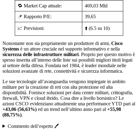
🔁 Market Cap attuale:
469,03 Mld
📌 Rapporto P/E:
39,65
📈 Previsioni:
⬆️ (6.5 su 10)
Nonostante non sia propriamente un produttore di armi,
Cisco
Systems
è un attore cruciale nel supporto informativo e nella
sicurezza delle infrastrutture militari
. Proprio per questo motivo è
spesso inserita all’interno delle liste sui possibili migliori titoli legati
al settore della difesa. Fondata nel 1984, è leader mondiale nelle
soluzioni avanzate di rete, connettività e sicurezza informatica.
Le sue tecnologie all’avanguardia vengono impiegate in ambito
militare per la creazione di reti con alta protezione ed alta
disponibilità. Fornisce soluzioni per data center militari, crittografia,
firewall, VPN e cloud ibrido. Cosa dire a livello borsistico? Le
azioni CSCO evidenziano attualmente una performance YTD pari al
+43,06 (56,63%)
ed un trend nell’ultimo anno pari al
+55,98
(88,75%)
.
Commento dell’esperto 🖊️