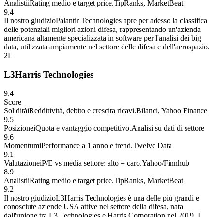
Analisti
i
Rating medio e target price.
TipRanks, MarketBeat
9.4
Il nostro giudizio
Palantir Technologies apre per adesso la classifica
delle potenziali migliori azioni difesa, rappresentando un'azienda
americana altamente specializzata in software per l'analisi dei big
data, utilizzata ampiamente nel settore delle difesa e dell'aerospazio.
2
L
L3Harris Technologies
9.4
Score
Solidità
i
Redditività, debito e crescita ricavi.
Bilanci, Yahoo Finance
9.5
Posizione
i
Quota e vantaggio competitivo.
Analisi su dati di settore
9.6
Momentum
i
Performance a 1 anno e trend.
Twelve Data
9.1
Valutazione
i
P/E vs media settore: alto = caro.
Yahoo/Finnhub
8.9
Analisti
i
Rating medio e target price.
TipRanks, MarketBeat
9.2
Il nostro giudizio
L3Harris Technologies è una delle più grandi e
conosciute aziende USA attive nel settore della difesa, nata
dall'unione tra L3 Technologies e Harris Corporation nel 2019. Il