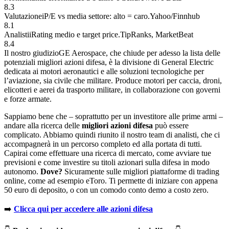
8.3
Valutazione
i
P/E vs media settore: alto = caro.
Yahoo/Finnhub
8.1
Analisti
i
Rating medio e target price.
TipRanks, MarketBeat
8.4
Il nostro giudizio
GE Aerospace, che chiude per adesso la lista delle
potenziali migliori azioni difesa, è la divisione di General Electric
dedicata ai motori aeronautici e alle soluzioni tecnologiche per
l’aviazione, sia civile che militare. Produce motori per caccia, droni,
elicotteri e aerei da trasporto militare, in collaborazione con governi
e forze armate.
Sappiamo bene che – soprattutto per un investitore alle prime armi –
andare alla ricerca delle
migliori azioni difesa
può essere
complicato. Abbiamo quindi riunito il nostro team di analisti, che ci
accompagnerà in un percorso completo ed alla portata di tutti.
Capirai come effettuare una ricerca di mercato, come avviare tue
previsioni e come investire su titoli azionari sulla difesa in modo
autonomo.
Dove?
Sicuramente sulle migliori piattaforme di trading
online, come ad esempio eToro. Ti permette di iniziare con appena
50 euro di deposito, o con un comodo conto demo a costo zero.
➡️
Clicca qui per accedere alle azioni difesa