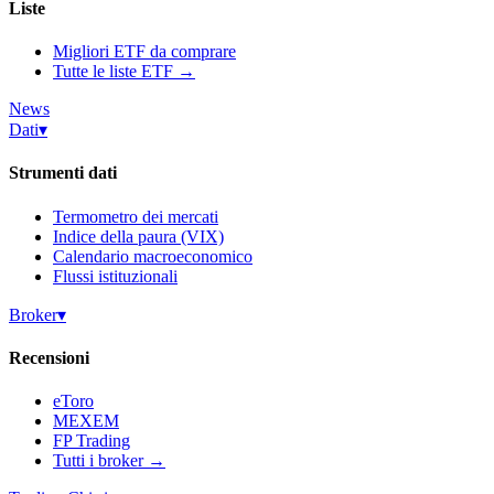
Liste
Migliori ETF da comprare
Tutte le liste ETF →
News
Dati
▾
Strumenti dati
Termometro dei mercati
Indice della paura (VIX)
Calendario macroeconomico
Flussi istituzionali
Broker
▾
Recensioni
eToro
MEXEM
FP Trading
Tutti i broker →