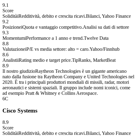
9.1
Score
Solidità
i
Redditività, debito e crescita ricavi.
Bilanci, Yahoo Finance
9.2
Posizione
i
Quota e vantaggio competitivo.
Analisi su dati di settore
9.3
Momentum
i
Performance a 1 anno e trend.
Twelve Data
8.8
Valutazione
i
P/E vs media settore: alto = caro.
Yahoo/Finnhub
8.6
Analisti
i
Rating medio e target price.
TipRanks, MarketBeat
8.9
Il nostro giudizio
Raytheon Technologies è un gigante americano
nato dalla fusione tra Raytheon Company e United Technologies nel
2020. È tra i principali produttori mondiali di missili, radar, motori
aeronautici e sistemi spaziali. Il gruppo include nomi iconici, come
ad esempio Pratt & Whitney e Collins Aerospace.
6
C
Cisco Systems
8.9
Score
Solidità
i
Redditività, debito e crescita ricavi.
Bilanci, Yahoo Finance