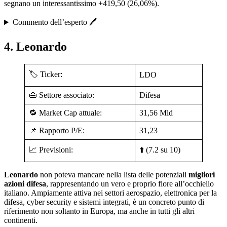
segnano un interessantissimo +419,50 (26,06%).
Commento dell’esperto 🖊️
4. Leonardo
🏷️ Ticker:
LDO
👜 Settore associato:
Difesa
🔁 Market Cap attuale:
31,56 Mld
📌 Rapporto P/E:
31,23
📈 Previsioni:
⬆️ (7.2 su 10)
Leonardo
non poteva mancare nella lista delle potenziali
migliori
azioni difesa
, rappresentando un vero e proprio fiore all’occhiello
italiano. Ampiamente attiva nei settori aerospazio, elettronica per la
difesa, cyber security e sistemi integrati, è un concreto punto di
riferimento non soltanto in Europa, ma anche in tutti gli altri
continenti.