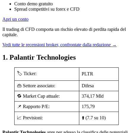
Conto demo gratuito
Spread competitivi su forex e CFD
Apri un conto
Il trading di CFD comporta un rischio elevato di perdita rapida del
capitale.
Vedi tutte le recensioni broker, confrontate dalla redazione
→
1. Palantir Technologies
🏷️ Ticker:
PLTR
👜 Settore associato:
Difesa
🔁 Market Cap attuale:
374,17 Mld
📌 Rapporto P/E:
175,79
📈 Previsioni:
⬆️ (7.7 su 10)
Palantir Technologies
apre per adesso la classifica delle potenziali