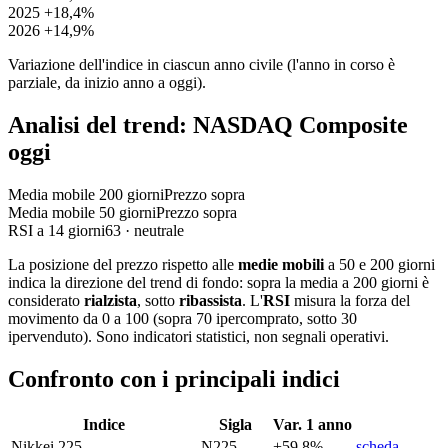
2025
+18,4%
2026
+14,9%
Variazione dell'indice in ciascun anno civile (l'anno in corso è
parziale, da inizio anno a oggi).
Analisi del trend: NASDAQ Composite
oggi
Media mobile 200 giorni
Prezzo sopra
Media mobile 50 giorni
Prezzo sopra
RSI a 14 giorni
63 · neutrale
La posizione del prezzo rispetto alle
medie mobili
a 50 e 200 giorni
indica la direzione del trend di fondo: sopra la media a 200 giorni è
considerato
rialzista
, sotto
ribassista
. L'
RSI
misura la forza del
movimento da 0 a 100 (sopra 70 ipercomprato, sotto 30
ipervenduto). Sono indicatori statistici, non segnali operativi.
Confronto con i principali indici
Indice
Sigla
Var. 1 anno
Nikkei 225
N225
+59,8%
scheda