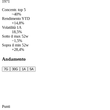
1971
Concentr. top 5
~40%
Rendimento YTD
+14,8%
Volatilità 1A
18,5%
Sotto il max 52w
−1,5%
Sopra il min 52w
+28,4%
Andamento
7G
30G
1A
5A
Punti