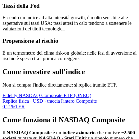
Tassi della Fed
Essendo un indice ad alta intensità growth, è molto sensibile alle
aspettative sui tassi USA: tassi attesi in calo tendono a sostenere le
valutazioni dei titoli tecnologici.
Propensione al rischio
È un termometro del clima risk-on globale: nelle fasi di avversione al
rischio è spesso tra i primi a correggere.
Come investire sull'indice
Non si compra l'indice direttamente: si replica tramite ETF.
Fidelity NASDAQ Composite ETF (ONEQ)
Replica fisica · USD · traccia l'intero Composite
0,21%
TER
Come funziona il NASDAQ Composite
Il
NASDAQ Composite
è un
indice azionario
che riunisce
~2.500
società
quotate su
NASDAQ · Stati Uniti
: un singolo numero che