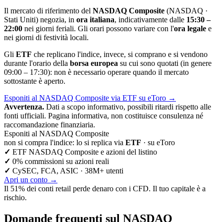
Il mercato di riferimento del
NASDAQ Composite
(NASDAQ ·
Stati Uniti) negozia, in
ora italiana
, indicativamente dalle
15:30 –
22:00
nei giorni feriali. Gli orari possono variare con l'
ora legale
e
nei giorni di festività locali.
Gli
ETF
che replicano l'indice, invece, si comprano e si vendono
durante l'orario della
borsa europea
su cui sono quotati (in genere
09:00 – 17:30): non è necessario operare quando il mercato
sottostante è aperto.
Esponiti al NASDAQ Composite via ETF su eToro
→
Avvertenza.
Dati a scopo informativo, possibili ritardi rispetto alle
fonti ufficiali. Pagina informativa, non costituisce consulenza né
raccomandazione finanziaria.
Esponiti al NASDAQ Composite
non si compra l'indice: lo si replica via
ETF
· su eToro
✓
ETF NASDAQ Composite e azioni del listino
✓
0% commissioni su azioni reali
✓
CySEC, FCA, ASIC · 38M+ utenti
Apri un conto
→
Il 51% dei conti retail perde denaro con i CFD. Il tuo capitale è a
rischio.
Domande frequenti sul NASDAQ