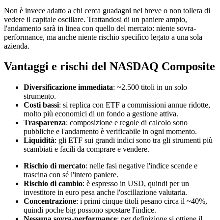
Non è invece adatto a chi cerca guadagni nel breve o non tollera di
vedere il capitale oscillare. Trattandosi di un paniere ampio,
l'andamento sarà in linea con quello del mercato: niente sovra-
performance, ma anche niente rischio specifico legato a una sola
azienda.
Vantaggi e rischi del NASDAQ Composite
Diversificazione immediata
: ~2.500 titoli in un solo
strumento.
Costi bassi
: si replica con ETF a commissioni annue ridotte,
molto più economici di un fondo a gestione attiva.
Trasparenza
: composizione e regole di calcolo sono
pubbliche e l'andamento è verificabile in ogni momento.
Liquidità
: gli ETF sui grandi indici sono tra gli strumenti più
scambiati e facili da comprare e vendere.
Rischio di mercato
: nelle fasi negative l'indice scende e
trascina con sé l'intero paniere.
Rischio di cambio
: è espresso in USD, quindi per un
investitore in euro pesa anche l'oscillazione valutaria.
Concentrazione
: i primi cinque titoli pesano circa il ~40%,
quindi poche big possono spostare l'indice.
Nessuna sovra-performance
: per definizione si ottiene il