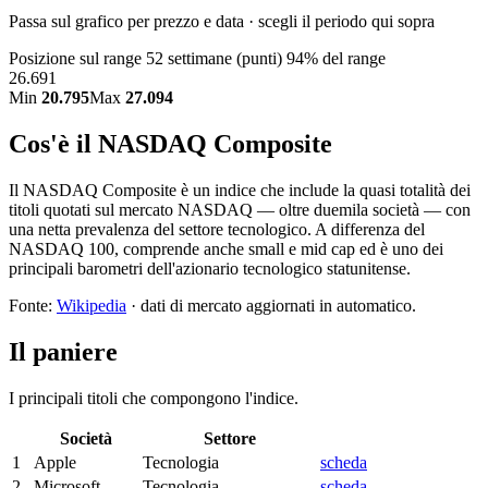
Passa sul grafico per prezzo e data · scegli il periodo qui sopra
Posizione sul range 52 settimane (punti)
94% del range
26.691
Min
20.795
Max
27.094
Cos'è il NASDAQ Composite
Il NASDAQ Composite è un indice che include la quasi totalità dei
titoli quotati sul mercato NASDAQ — oltre duemila società — con
una netta prevalenza del settore tecnologico. A differenza del
NASDAQ 100, comprende anche small e mid cap ed è uno dei
principali barometri dell'azionario tecnologico statunitense.
Fonte:
Wikipedia
· dati di mercato aggiornati in automatico.
Il paniere
I principali titoli che compongono l'indice.
Società
Settore
1
Apple
Tecnologia
scheda
2
Microsoft
Tecnologia
scheda