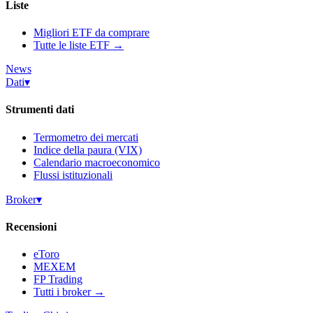
Liste
Migliori ETF da comprare
Tutte le liste ETF →
News
Dati
▾
Strumenti dati
Termometro dei mercati
Indice della paura (VIX)
Calendario macroeconomico
Flussi istituzionali
Broker
▾
Recensioni
eToro
MEXEM
FP Trading
Tutti i broker →