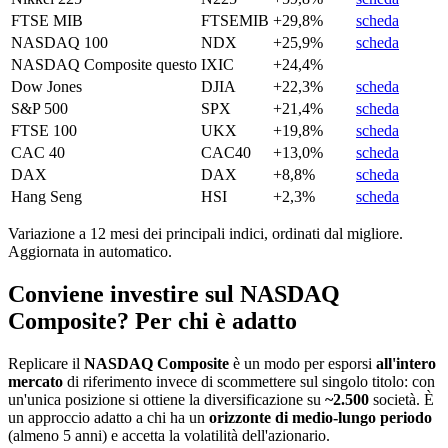
FTSE MIB
FTSEMIB
+29,8%
scheda
NASDAQ 100
NDX
+25,9%
scheda
NASDAQ Composite
questo
IXIC
+24,4%
Dow Jones
DJIA
+22,3%
scheda
S&P 500
SPX
+21,4%
scheda
FTSE 100
UKX
+19,8%
scheda
CAC 40
CAC40
+13,0%
scheda
DAX
DAX
+8,8%
scheda
Hang Seng
HSI
+2,3%
scheda
Variazione a 12 mesi dei principali indici, ordinati dal migliore.
Aggiornata in automatico.
Conviene investire sul NASDAQ
Composite? Per chi è adatto
Replicare il
NASDAQ Composite
è un modo per esporsi
all'intero
mercato
di riferimento invece di scommettere sul singolo titolo: con
un'unica posizione si ottiene la diversificazione su
~2.500
società. È
un approccio adatto a chi ha un
orizzonte di medio-lungo periodo
(almeno 5 anni) e accetta la volatilità dell'azionario.