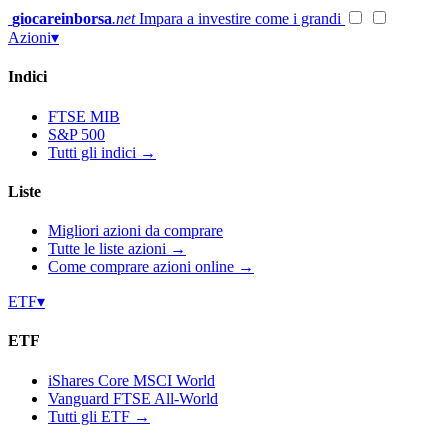
Vai
giocareinborsa
.net
Impara a investire come i grandi
al
Azioni
▾
contenuto
Indici
FTSE MIB
S&P 500
Tutti gli indici →
Liste
Migliori azioni da comprare
Tutte le liste azioni →
Come comprare azioni online →
ETF
▾
ETF
iShares Core MSCI World
Vanguard FTSE All-World
Tutti gli ETF →