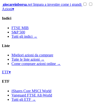
Vai
giocareinborsa
.net
Impara a investire come i grandi
al
Azioni
▾
contenuto
Indici
FTSE MIB
S&P 500
Tutti gli indici →
Liste
Migliori azioni da comprare
Tutte le liste azioni →
Come comprare azioni online →
ETF
▾
ETF
iShares Core MSCI World
Vanguard FTSE All-World
Tutti gli ETF →