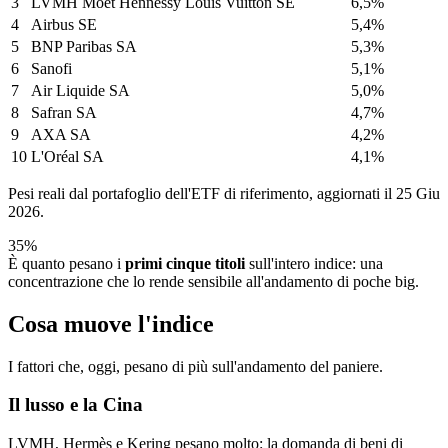
3
LVMH Moët Hennessy Louis Vuitton SE
6,5%
4
Airbus SE
5,4%
5
BNP Paribas SA
5,3%
6
Sanofi
5,1%
7
Air Liquide SA
5,0%
8
Safran SA
4,7%
9
AXA SA
4,2%
10
L'Oréal SA
4,1%
Pesi reali dal portafoglio dell'ETF di riferimento, aggiornati il 25 Giu
2026.
35%
È quanto pesano i
primi cinque titoli
sull'intero indice: una
concentrazione che lo rende sensibile all'andamento di poche big.
Cosa muove l'indice
I fattori che, oggi, pesano di più sull'andamento del paniere.
Il lusso e la Cina
LVMH, Hermès e Kering pesano molto: la domanda di beni di