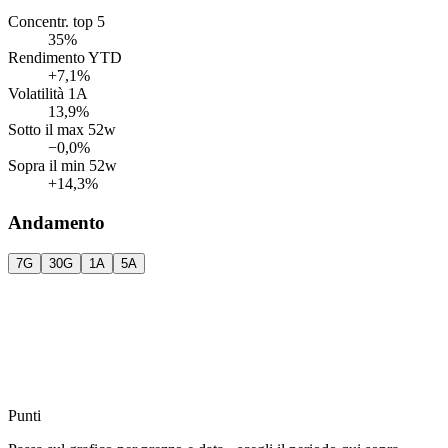
Concentr. top 5
35%
Rendimento YTD
+7,1%
Volatilità 1A
13,9%
Sotto il max 52w
−0,0%
Sopra il min 52w
+14,3%
Andamento
7G
30G
1A
5A
Punti