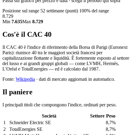
Passa sul grafico per prezzo e data · scegli il periodo qui sopra
Posizione sul range 52 settimane (punti)
100% del range
8.729
Min
7.635
Max
8.729
Cos'è il CAC 40
Il CAC 40 è l'indice di riferimento della Borsa di Parigi (Euronext
Paris): riunisce 40 tra le maggiori società francesi per
capitalizzazione flottante e liquidità. È fortemente esposto al settore
del lusso e ai grandi gruppi globali — come LVMH, Hermès,
L'Oréal e TotalEnergies — ed è calcolato dal 1987.
Fonte:
Wikipedia
· dati di mercato aggiornati in automatico.
Il paniere
I principali titoli che compongono l'indice, ordinati per peso.
Società
Settore
Peso
1
Schneider Electric SE
8,7%
2
TotalEnergies SE
8,7%