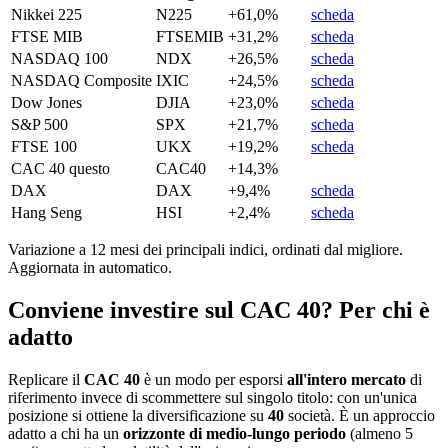
Nikkei 225
N225
+61,0%
scheda
FTSE MIB
FTSEMIB
+31,2%
scheda
NASDAQ 100
NDX
+26,5%
scheda
NASDAQ Composite
IXIC
+24,5%
scheda
Dow Jones
DJIA
+23,0%
scheda
S&P 500
SPX
+21,7%
scheda
FTSE 100
UKX
+19,2%
scheda
CAC 40
questo
CAC40
+14,3%
DAX
DAX
+9,4%
scheda
Hang Seng
HSI
+2,4%
scheda
Variazione a 12 mesi dei principali indici, ordinati dal migliore.
Aggiornata in automatico.
Conviene investire sul CAC 40? Per chi è
adatto
Replicare il
CAC 40
è un modo per esporsi
all'intero mercato
di
riferimento invece di scommettere sul singolo titolo: con un'unica
posizione si ottiene la diversificazione su
40
società. È un approccio
adatto a chi ha un
orizzonte di medio-lungo periodo
(almeno 5