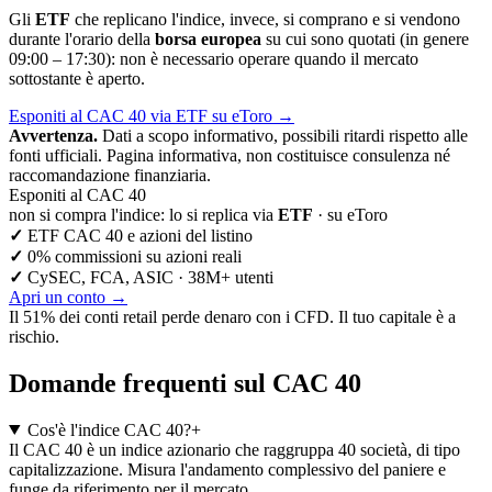
Gli
ETF
che replicano l'indice, invece, si comprano e si vendono
durante l'orario della
borsa europea
su cui sono quotati (in genere
09:00 – 17:30): non è necessario operare quando il mercato
sottostante è aperto.
Esponiti al CAC 40 via ETF su eToro
→
Avvertenza.
Dati a scopo informativo, possibili ritardi rispetto alle
fonti ufficiali. Pagina informativa, non costituisce consulenza né
raccomandazione finanziaria.
Esponiti al CAC 40
non si compra l'indice: lo si replica via
ETF
· su eToro
✓
ETF CAC 40 e azioni del listino
✓
0% commissioni su azioni reali
✓
CySEC, FCA, ASIC · 38M+ utenti
Apri un conto
→
Il 51% dei conti retail perde denaro con i CFD. Il tuo capitale è a
rischio.
Domande frequenti sul CAC 40
Cos'è l'indice CAC 40?
+
Il CAC 40 è un indice azionario che raggruppa 40 società, di tipo
capitalizzazione. Misura l'andamento complessivo del paniere e
funge da riferimento per il mercato.