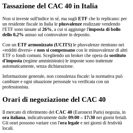
Tassazione del CAC 40 in Italia
Non si investe sull'indice in sé, ma sugli
ETF
che lo replicano: per
un residente fiscale in Italia le
plusvalenze
realizzate vendendo
l'ETF sono tassate al
26%
, a cui si aggiunge l'
imposta di bollo
dello 0,2%
annuo sul controvalore in deposito.
Con un
ETF armonizzato (UCITS)
le plusvalenze rientrano nei
«redditi diversi» e
non si compensano
con le minusvalenze di altri
ETF o fondi comuni. Scegliendo un broker che opera da
sostituto
d'imposta
(regime amministrato) le imposte sono trattenute
automaticamente, senza dichiarazione.
Informazione generale, non consulenza fiscale: la normativa può
cambiare e ogni situazione personale va verificata con un
professionista.
Orari di negoziazione del CAC 40
Il mercato di riferimento del
CAC 40
(Euronext Paris) negozia, in
ora italiana
, indicativamente dalle
09:00 – 17:30
nei giorni feriali.
Gli orari possono variare con l'
ora legale
e nei giorni di festività
locali.