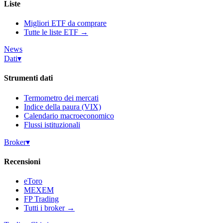
Liste
Migliori ETF da comprare
Tutte le liste ETF →
News
Dati
▾
Strumenti dati
Termometro dei mercati
Indice della paura (VIX)
Calendario macroeconomico
Flussi istituzionali
Broker
▾
Recensioni
eToro
MEXEM
FP Trading
Tutti i broker →