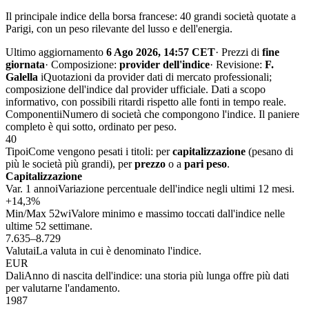
Il principale indice della borsa francese: 40 grandi società quotate a
Parigi, con un peso rilevante del lusso e dell'energia.
Ultimo aggiornamento
6 Ago 2026, 14:57 CET
·
Prezzi di
fine
giornata
·
Composizione:
provider dell'indice
·
Revisione:
F.
Galella
i
Quotazioni da provider dati di mercato professionali;
composizione dell'indice dal provider ufficiale. Dati a scopo
informativo, con possibili ritardi rispetto alle fonti in tempo reale.
Componenti
i
Numero di società che compongono l'indice. Il paniere
completo è qui sotto, ordinato per peso.
40
Tipo
i
Come vengono pesati i titoli: per
capitalizzazione
(pesano di
più le società più grandi), per
prezzo
o a
pari peso
.
Capitalizzazione
Var. 1 anno
i
Variazione percentuale dell'indice negli ultimi 12 mesi.
+14,3%
Min/Max 52w
i
Valore minimo e massimo toccati dall'indice nelle
ultime 52 settimane.
7.635–8.729
Valuta
i
La valuta in cui è denominato l'indice.
EUR
Dal
i
Anno di nascita dell'indice: una storia più lunga offre più dati
per valutarne l'andamento.
1987