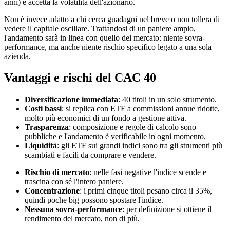
anni) e accetta la volatilità dell'azionario.
Non è invece adatto a chi cerca guadagni nel breve o non tollera di
vedere il capitale oscillare. Trattandosi di un paniere ampio,
l'andamento sarà in linea con quello del mercato: niente sovra-
performance, ma anche niente rischio specifico legato a una sola
azienda.
Vantaggi e rischi del CAC 40
Diversificazione immediata
: 40 titoli in un solo strumento.
Costi bassi
: si replica con ETF a commissioni annue ridotte,
molto più economici di un fondo a gestione attiva.
Trasparenza
: composizione e regole di calcolo sono
pubbliche e l'andamento è verificabile in ogni momento.
Liquidità
: gli ETF sui grandi indici sono tra gli strumenti più
scambiati e facili da comprare e vendere.
Rischio di mercato
: nelle fasi negative l'indice scende e
trascina con sé l'intero paniere.
Concentrazione
: i primi cinque titoli pesano circa il 35%,
quindi poche big possono spostare l'indice.
Nessuna sovra-performance
: per definizione si ottiene il
rendimento del mercato, non di più.