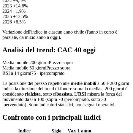
2022
−9,5%
2023
+14,6%
2024
−1,9%
2025
+12,5%
2026
+6,5%
Variazione dell'indice in ciascun anno civile (l'anno in corso è
parziale, da inizio anno a oggi).
Analisi del trend: CAC 40 oggi
Media mobile 200 giorni
Prezzo sopra
Media mobile 50 giorni
Prezzo sopra
RSI a 14 giorni
75 · ipercomprato
La posizione del prezzo rispetto alle
medie mobili
a 50 e 200 giorni
indica la direzione del trend di fondo: sopra la media a 200 giorni è
considerato
rialzista
, sotto
ribassista
. L'
RSI
misura la forza del
movimento da 0 a 100 (sopra 70 ipercomprato, sotto 30
ipervenduto). Sono indicatori statistici, non segnali operativi.
Confronto con i principali indici
Indice
Sigla
Var. 1 anno