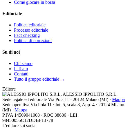
Come giocare in borsa
Editoriale
Politica editoriale
Processo editoriale
Fact-checking
Politica di correzioni
Su di noi
Chi siamo
Il Team
Contatti
Tutto il gruppo editoriale →
Editore
ALESSIO IPPOLITO S.R.L.
Sede legale ed editoriale
Via Pola 11
·
20124
Milano
(
MI
) ·
Mappa
Sede operativa
Via Pola 11 · Int. 5, scala 8, App. 4 · 20124 Milano
(MI) ·
Mappa
P.IVA 14569041008 · ROC 38686 · LEI
98450055C12DDBF13778
L'editore sui social