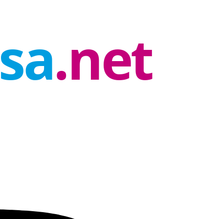
rsa
.net