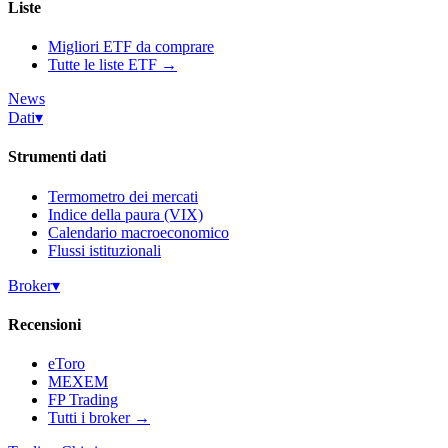
Liste
Migliori ETF da comprare
Tutte le liste ETF →
News
Dati
▾
Strumenti dati
Termometro dei mercati
Indice della paura (VIX)
Calendario macroeconomico
Flussi istituzionali
Broker
▾
Recensioni
eToro
MEXEM
FP Trading
Tutti i broker →