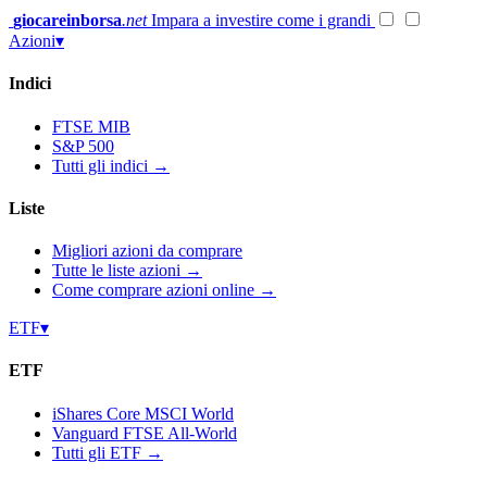
Vai
giocareinborsa
.net
Impara a investire come i grandi
al
Azioni
▾
contenuto
Indici
FTSE MIB
S&P 500
Tutti gli indici →
Liste
Migliori azioni da comprare
Tutte le liste azioni →
Come comprare azioni online →
ETF
▾
ETF
iShares Core MSCI World
Vanguard FTSE All-World
Tutti gli ETF →