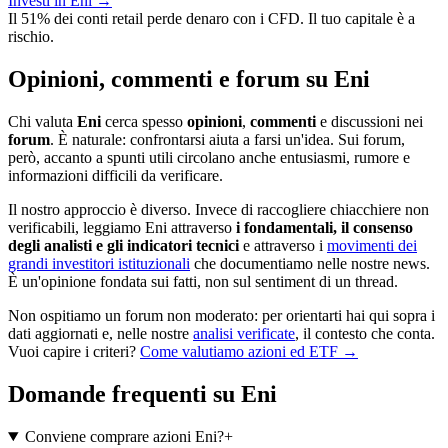
Investi in Eni
→
Il 51% dei conti retail perde denaro con i CFD. Il tuo capitale è a
rischio.
Opinioni, commenti e forum su Eni
Chi valuta
Eni
cerca spesso
opinioni
,
commenti
e discussioni nei
forum
. È naturale: confrontarsi aiuta a farsi un'idea. Sui forum,
però, accanto a spunti utili circolano anche entusiasmi, rumore e
informazioni difficili da verificare.
Il nostro approccio è diverso. Invece di raccogliere chiacchiere non
verificabili, leggiamo Eni attraverso
i fondamentali, il consenso
degli analisti e gli indicatori tecnici
e attraverso i
movimenti dei
grandi investitori istituzionali
che documentiamo nelle nostre news.
È un'opinione fondata sui fatti, non sul sentiment di un thread.
Non ospitiamo un forum non moderato: per orientarti hai qui sopra i
dati aggiornati e, nelle nostre
analisi verificate
, il contesto che conta.
Vuoi capire i criteri?
Come valutiamo azioni ed ETF →
Domande frequenti su Eni
Conviene comprare azioni Eni?
+