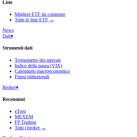
Liste
Migliori ETF da comprare
Tutte le liste ETF →
News
Dati
▾
Strumenti dati
Termometro dei mercati
Indice della paura (VIX)
Calendario macroeconomico
Flussi istituzionali
Broker
▾
Recensioni
eToro
MEXEM
FP Trading
Tutti i broker →