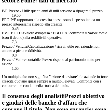
settore.
Fonte: dati di mercato
P/E
i
Prezzo / Utili: quanti anni di utili servono a ripagare il prezzo.
19,50
PEG
i
P/E rapportato alla crescita attesa: sotto 1 spesso indica un
prezzo interessante rispetto alla crescita.
0,45
EV/EBITDA
i
Valore d'impresa / EBITDA: confronta il valore totale
(con il debito) alla redditività operativa.
7,3
Prezzo / Vendite
i
Capitalizzazione / ricavi: utile per aziende non
ancora a piena redditività.
0,8
Prezzo / Valore contabile
i
Prezzo rispetto al patrimonio netto per
azione.
1,65
Un multiplo alto non significa "azione da evitare": le aziende in forte
crescita quotano quasi sempre a multipli elevati. Confronta con i
concorrenti e con la media storica del titolo.
Il consenso degli analisti
i
Prezzi obiettivo
e giudizi delle banche d'affari che
coprono il titolo. Non sono garanzie: sono