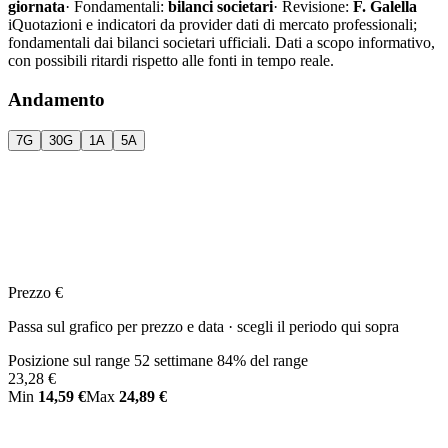
giornata
·
Fondamentali:
bilanci societari
·
Revisione:
F. Galella
i
Quotazioni e indicatori da provider dati di mercato professionali;
fondamentali dai bilanci societari ufficiali. Dati a scopo informativo,
con possibili ritardi rispetto alle fonti in tempo reale.
Andamento
7G
30G
1A
5A
Prezzo €
Passa sul grafico per prezzo e data · scegli il periodo qui sopra
Posizione sul range 52 settimane
84% del range
23,28 €
Min
14,59 €
Max
24,89 €