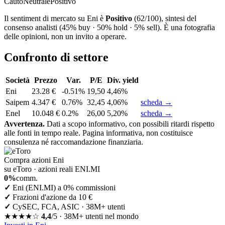
Cauto
Neutrale
Positivo
Il sentiment di mercato su Eni è
Positivo
(62/100), sintesi del
consenso analisti (45% buy · 50% hold · 5% sell). È una fotografia
delle opinioni, non un invito a operare.
Confronto di settore
Società
Prezzo
Var.
P/E
Div. yield
Eni
23.28 €
-0.51%
19,50
4,46%
Saipem
4.347 €
0.76%
32,45
4,06%
scheda →
Enel
10.048 €
0.2%
26,00
5,20%
scheda →
Avvertenza.
Dati a scopo informativo, con possibili ritardi rispetto
alle fonti in tempo reale. Pagina informativa, non costituisce
consulenza né raccomandazione finanziaria.
Compra azioni Eni
su eToro · azioni reali ENI.MI
0%
comm.
✓
Eni (ENI.MI) a 0% commissioni
✓
Frazioni d'azione da 10 €
✓
CySEC, FCA, ASIC · 38M+ utenti
★★★★☆
4,4
/5 · 38M+ utenti nel mondo