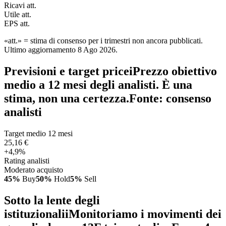
Ricavi att.
Utile att.
EPS att.
«att.» = stima di consenso per i trimestri non ancora pubblicati.
Ultimo aggiornamento 8 Ago 2026.
Previsioni e target price
i
Prezzo obiettivo
medio a 12 mesi degli analisti. È una
stima, non una certezza.
Fonte: consenso
analisti
Target medio 12 mesi
25,16 €
+4,9%
Rating analisti
Moderato acquisto
45%
Buy
50%
Hold
5%
Sell
Sotto la lente degli
istituzionali
i
Monitoriamo i movimenti dei