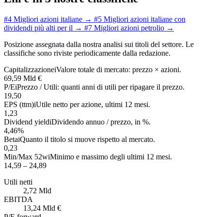
#4
Migliori azioni italiane
→
#5
Migliori azioni italiane con
dividendi più alti per il
→
#7
Migliori azioni petrolio
→
Posizione assegnata dalla nostra analisi sui titoli del settore. Le
classifiche sono riviste periodicamente dalla redazione.
Capitalizzazione
i
Valore totale di mercato: prezzo × azioni.
69,59 Mld €
P/E
i
Prezzo / Utili: quanti anni di utili per ripagare il prezzo.
19,50
EPS (ttm)
i
Utile netto per azione, ultimi 12 mesi.
1,23
Dividend yield
i
Dividendo annuo / prezzo, in %.
4,46%
Beta
i
Quanto il titolo si muove rispetto al mercato.
0,23
Min/Max 52w
i
Minimo e massimo degli ultimi 12 mesi.
14,59 – 24,89
Utili netti
2,72 Mld
EBITDA
13,24 Mld €
P/E forward