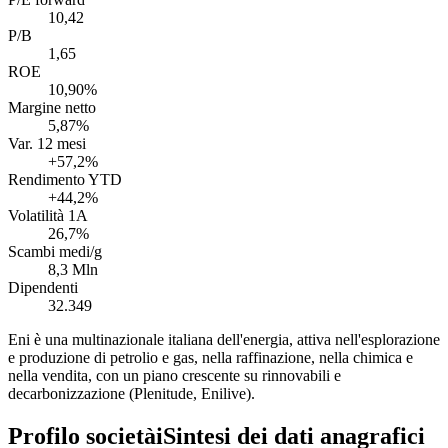
10,42
P/B
1,65
ROE
10,90%
Margine netto
5,87%
Var. 12 mesi
+57,2%
Rendimento YTD
+44,2%
Volatilità 1A
26,7%
Scambi medi/g
8,3 Mln
Dipendenti
32.349
Eni è una multinazionale italiana dell'energia, attiva nell'esplorazione
e produzione di petrolio e gas, nella raffinazione, nella chimica e
nella vendita, con un piano crescente su rinnovabili e
decarbonizzazione (Plenitude, Enilive).
Profilo società
i
Sintesi dei dati anagrafici