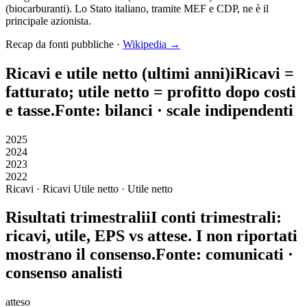
(biocarburanti). Lo Stato italiano, tramite MEF e CDP, ne è il
principale azionista.
Recap da fonti pubbliche ·
Wikipedia →
Ricavi e utile netto (ultimi anni)
i
Ricavi
=
fatturato;
utile netto
= profitto dopo costi
e tasse.
Fonte: bilanci · scale indipendenti
2025
2024
2023
2022
Ricavi · Ricavi
Utile netto · Utile netto
Risultati trimestrali
i
I conti trimestrali:
ricavi, utile, EPS vs attese. I non riportati
mostrano il consenso.
Fonte: comunicati ·
consenso analisti
atteso