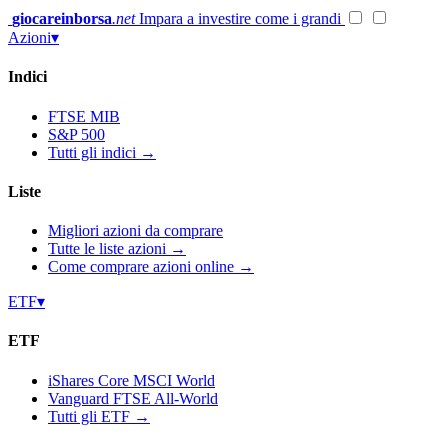
Vai
giocareinborsa
.net
Impara a investire come i grandi
al
Azioni
▾
contenuto
Indici
FTSE MIB
S&P 500
Tutti gli indici →
Liste
Migliori azioni da comprare
Tutte le liste azioni →
Come comprare azioni online →
ETF
▾
ETF
iShares Core MSCI World
Vanguard FTSE All-World
Tutti gli ETF →