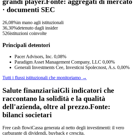
grandi player.
Fonte: aggregati di mercato
· documenti SEC
26,08%
in mano agli istituzionali
36,30%
detenuto dagli insider
526
istituzioni coinvolte
Principali detentori
Pacer Advisors, Inc.
0,08%
Paradigm Asset Management Company, LLC
0,00%
Generali Investments Cee, Investicni Spolecnost, A.s.
0,00%
Tutti i flussi istituzionali che monitoriamo →
Salute finanziaria
i
Gli indicatori che
raccontano la solidità e la qualità
dell'azienda, oltre al prezzo.
Fonte:
bilanci societari
Free cash flow
i
Cassa generata al netto degli investimenti: il vero
carburante di dividendi, buyback e crescita.