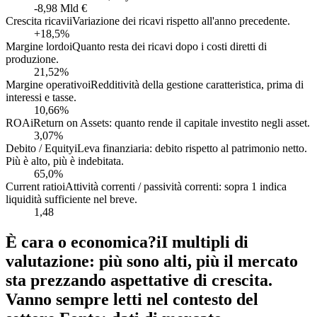
-8,98 Mld €
Crescita ricavi
i
Variazione dei ricavi rispetto all'anno precedente.
+18,5%
Margine lordo
i
Quanto resta dei ricavi dopo i costi diretti di
produzione.
21,52%
Margine operativo
i
Redditività della gestione caratteristica, prima di
interessi e tasse.
10,66%
ROA
i
Return on Assets: quanto rende il capitale investito negli asset.
3,07%
Debito / Equity
i
Leva finanziaria: debito rispetto al patrimonio netto.
Più è alto, più è indebitata.
65,0%
Current ratio
i
Attività correnti / passività correnti: sopra 1 indica
liquidità sufficiente nel breve.
1,48
È cara o economica?
i
I multipli di
valutazione: più sono alti, più il mercato
sta prezzando aspettative di crescita.
Vanno sempre letti nel contesto del