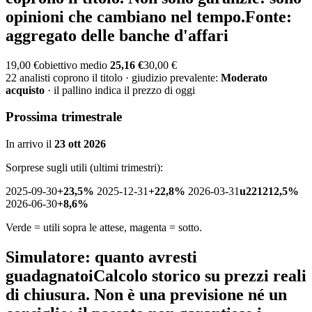
opinioni che cambiano nel tempo.
Fonte:
aggregato delle banche d'affari
19,00 €
obiettivo medio
25,16 €
30,00 €
22 analisti coprono il titolo · giudizio prevalente:
Moderato
acquisto
· il pallino indica il prezzo di oggi
Prossima trimestrale
In arrivo il
23 ott 2026
Sorprese sugli utili (ultimi trimestri):
2025-09-30
+23,5%
2025-12-31
+22,8%
2026-03-31
u221212,5%
2026-06-30
+8,6%
Verde = utili sopra le attese, magenta = sotto.
Simulatore: quanto avresti
guadagnato
i
Calcolo storico su prezzi reali
di chiusura. Non è una previsione né un