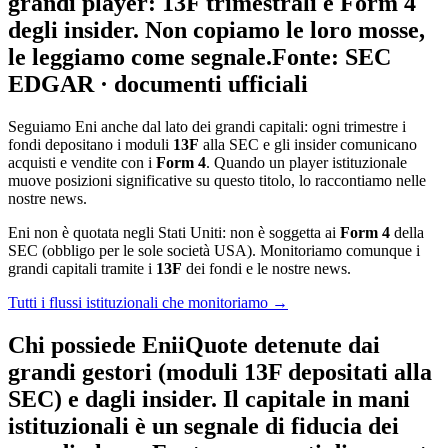
grandi player: 13F trimestrali e Form 4
degli insider. Non copiamo le loro mosse,
le leggiamo come segnale.
Fonte: SEC
EDGAR · documenti ufficiali
Seguiamo Eni anche dal lato dei grandi capitali: ogni trimestre i
fondi depositano i moduli
13F
alla SEC e gli insider comunicano
acquisti e vendite con i
Form 4
. Quando un player istituzionale
muove posizioni significative su questo titolo, lo raccontiamo nelle
nostre news.
Eni non è quotata negli Stati Uniti: non è soggetta ai
Form 4
della
SEC (obbligo per le sole società USA). Monitoriamo comunque i
grandi capitali tramite i
13F
dei fondi e le nostre news.
Tutti i flussi istituzionali che monitoriamo →
Chi possiede Eni
i
Quote detenute dai
grandi gestori (moduli 13F depositati alla
SEC) e dagli insider. Il capitale in mani
istituzionali è un segnale di fiducia dei