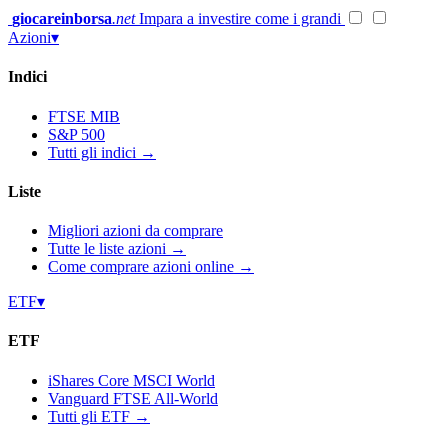
Vai
giocareinborsa
.net
Impara a investire come i grandi
al
Azioni
▾
contenuto
Indici
FTSE MIB
S&P 500
Tutti gli indici →
Liste
Migliori azioni da comprare
Tutte le liste azioni →
Come comprare azioni online →
ETF
▾
ETF
iShares Core MSCI World
Vanguard FTSE All-World
Tutti gli ETF →