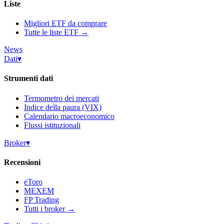
Liste
Migliori ETF da comprare
Tutte le liste ETF →
News
Dati
▾
Strumenti dati
Termometro dei mercati
Indice della paura (VIX)
Calendario macroeconomico
Flussi istituzionali
Broker
▾
Recensioni
eToro
MEXEM
FP Trading
Tutti i broker →