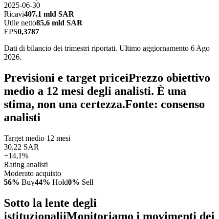
2025-06-30
Ricavi
407,1 mld SAR
Utile netto
85,6 mld SAR
EPS
0,3787
Dati di bilancio dei trimestri riportati. Ultimo aggiornamento 6 Ago
2026.
Previsioni e target price
i
Prezzo obiettivo
medio a 12 mesi degli analisti. È una
stima, non una certezza.
Fonte: consenso
analisti
Target medio 12 mesi
30,22 SAR
+14,1%
Rating analisti
Moderato acquisto
56%
Buy
44%
Hold
0%
Sell
Sotto la lente degli
istituzionali
i
Monitoriamo i movimenti dei