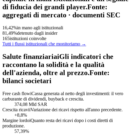
di fiducia dei grandi player.
Fonte:
aggregati di mercato · documenti SEC
16,42%
in mano agli istituzionali
81,49%
detenuto dagli insider
165
istituzioni coinvolte
Tutti i flussi istituzionali che monitoriamo →
Salute finanziaria
i
Gli indicatori che
raccontano la solidità e la qualità
dell'azienda, oltre al prezzo.
Fonte:
bilanci societari
Free cash flow
i
Cassa generata al netto degli investimenti: il vero
carburante di dividendi, buyback e crescita.
374,08 Mld SAR
Crescita ricavi
i
Variazione dei ricavi rispetto all'anno precedente.
+8,8%
Margine lordo
i
Quanto resta dei ricavi dopo i costi diretti di
produzione.
57,39%