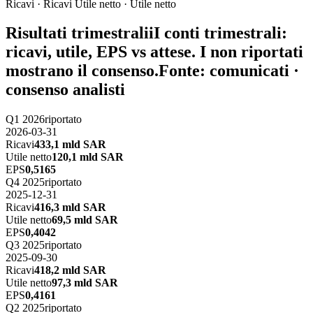
Ricavi · Ricavi
Utile netto · Utile netto
Risultati trimestrali
i
I conti trimestrali:
ricavi, utile, EPS vs attese. I non riportati
mostrano il consenso.
Fonte: comunicati ·
consenso analisti
Q1 2026
riportato
2026-03-31
Ricavi
433,1 mld SAR
Utile netto
120,1 mld SAR
EPS
0,5165
Q4 2025
riportato
2025-12-31
Ricavi
416,3 mld SAR
Utile netto
69,5 mld SAR
EPS
0,4042
Q3 2025
riportato
2025-09-30
Ricavi
418,2 mld SAR
Utile netto
97,3 mld SAR
EPS
0,4161
Q2 2025
riportato