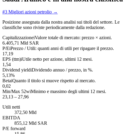
#3
Migliori azioni petrolio
→
Posizione assegnata dalla nostra analisi sui titoli del settore. Le
classifiche sono riviste periodicamente dalla redazione.
Capitalizzazione
i
Valore totale di mercato: prezzo × azioni.
6.405,71 Mld SAR
P/E
i
Prezzo / Utili: quanti anni di utili per ripagare il prezzo.
17,19
EPS (ttm)
i
Utile netto per azione, ultimi 12 mesi.
1,54
Dividend yield
i
Dividendo annuo / prezzo, in %.
5,13%
Beta
i
Quanto il titolo si muove rispetto al mercato.
0,02
Min/Max 52w
i
Minimo e massimo degli ultimi 12 mesi.
23,13 – 27,96
Utili netti
372,50 Mld
EBITDA
855,12 Mld SAR
P/E forward
15,86