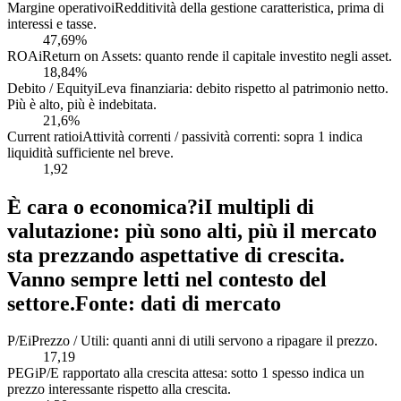
Margine operativo
i
Redditività della gestione caratteristica, prima di
interessi e tasse.
47,69%
ROA
i
Return on Assets: quanto rende il capitale investito negli asset.
18,84%
Debito / Equity
i
Leva finanziaria: debito rispetto al patrimonio netto.
Più è alto, più è indebitata.
21,6%
Current ratio
i
Attività correnti / passività correnti: sopra 1 indica
liquidità sufficiente nel breve.
1,92
È cara o economica?
i
I multipli di
valutazione: più sono alti, più il mercato
sta prezzando aspettative di crescita.
Vanno sempre letti nel contesto del
settore.
Fonte: dati di mercato
P/E
i
Prezzo / Utili: quanti anni di utili servono a ripagare il prezzo.
17,19
PEG
i
P/E rapportato alla crescita attesa: sotto 1 spesso indica un
prezzo interessante rispetto alla crescita.