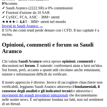
0%
comm.
✓
Saudi Aramco (2222.SR) a 0% commissioni
✓
Frazioni d'azione da 10 SAR
✓
CySEC, FCA, ASIC · 38M+ utenti
★★★★☆
4,4
/5 · 38M+ utenti nel mondo
Investi in Saudi Aramco
→
Il 51% dei conti retail perde denaro con i CFD. Il tuo capitale è a
rischio.
Opinioni, commenti e forum su Saudi
Aramco
Chi valuta
Saudi Aramco
cerca spesso
opinioni
,
commenti
e
discussioni nei
forum
. È naturale: confrontarsi aiuta a farsi un'idea.
Sui forum, però, accanto a spunti utili circolano anche entusiasmi,
rumore e informazioni difficili da verificare.
Il nostro approccio è diverso. Invece di raccogliere chiacchiere non
verificabili, leggiamo Saudi Aramco attraverso
i fondamentali, il
consenso degli analisti e gli indicatori tecnici
e attraverso i
movimenti dei grandi investitori istituzionali
che documentiamo
nelle nostre news. È un'opinione fondata sui fatti, non sul sentiment
di un thread.