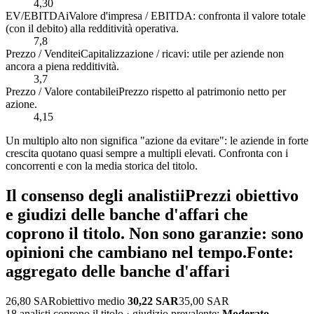
4,30
EV/EBITDA
i
Valore d'impresa / EBITDA: confronta il valore totale
(con il debito) alla redditività operativa.
7,8
Prezzo / Vendite
i
Capitalizzazione / ricavi: utile per aziende non
ancora a piena redditività.
3,7
Prezzo / Valore contabile
i
Prezzo rispetto al patrimonio netto per
azione.
4,15
Un multiplo alto non significa "azione da evitare": le aziende in forte
crescita quotano quasi sempre a multipli elevati. Confronta con i
concorrenti e con la media storica del titolo.
Il consenso degli analisti
i
Prezzi obiettivo
e giudizi delle banche d'affari che
coprono il titolo. Non sono garanzie: sono
opinioni che cambiano nel tempo.
Fonte:
aggregato delle banche d'affari
26,80 SAR
obiettivo medio
30,22 SAR
35,00 SAR
18 analisti coprono il titolo · giudizio prevalente:
Moderato