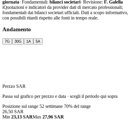
giornata
·
Fondamentali:
bilanci societari
·
Revisione:
F. Galella
i
Quotazioni e indicatori da provider dati di mercato professionali;
fondamentali dai bilanci societari ufficiali. Dati a scopo informativo,
con possibili ritardi rispetto alle fonti in tempo reale.
Andamento
7G
30G
1A
5A
Prezzo SAR
Passa sul grafico per prezzo e data · scegli il periodo qui sopra
Posizione sul range 52 settimane
70% del range
26,50 SAR
Min
23,13 SAR
Max
27,96 SAR