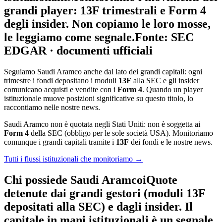
grandi player: 13F trimestrali e Form 4
degli insider. Non copiamo le loro mosse,
le leggiamo come segnale.
Fonte: SEC
EDGAR · documenti ufficiali
Seguiamo Saudi Aramco anche dal lato dei grandi capitali: ogni
trimestre i fondi depositano i moduli
13F
alla SEC e gli insider
comunicano acquisti e vendite con i
Form 4
. Quando un player
istituzionale muove posizioni significative su questo titolo, lo
raccontiamo nelle nostre news.
Saudi Aramco non è quotata negli Stati Uniti: non è soggetta ai
Form 4
della SEC (obbligo per le sole società USA). Monitoriamo
comunque i grandi capitali tramite i
13F
dei fondi e le nostre news.
Tutti i flussi istituzionali che monitoriamo →
Chi possiede Saudi Aramco
i
Quote
detenute dai grandi gestori (moduli 13F
depositati alla SEC) e dagli insider. Il
capitale in mani istituzionali è un segnale