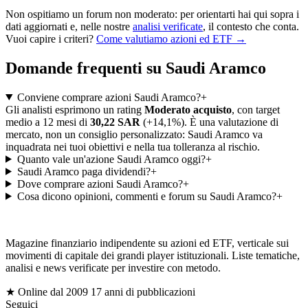
Non ospitiamo un forum non moderato: per orientarti hai qui sopra i
dati aggiornati e, nelle nostre
analisi verificate
, il contesto che conta.
Vuoi capire i criteri?
Come valutiamo azioni ed ETF →
Domande frequenti su Saudi Aramco
Conviene comprare azioni Saudi Aramco?
+
Gli analisti esprimono un rating
Moderato acquisto
, con target
medio a 12 mesi di
30,22 SAR
(+14,1%). È una valutazione di
mercato, non un consiglio personalizzato: Saudi Aramco va
inquadrata nei tuoi obiettivi e nella tua tolleranza al rischio.
Quanto vale un'azione Saudi Aramco oggi?
+
Saudi Aramco paga dividendi?
+
Dove comprare azioni Saudi Aramco?
+
Cosa dicono opinioni, commenti e forum su Saudi Aramco?
+
gioc
Magazine finanziario indipendente su azioni ed ETF, verticale sui
movimenti di capitale dei grandi player istituzionali. Liste tematiche,
analisi e news verificate per investire con metodo.
$
★ Online dal 2009
17 anni di pubblicazioni
Seguici