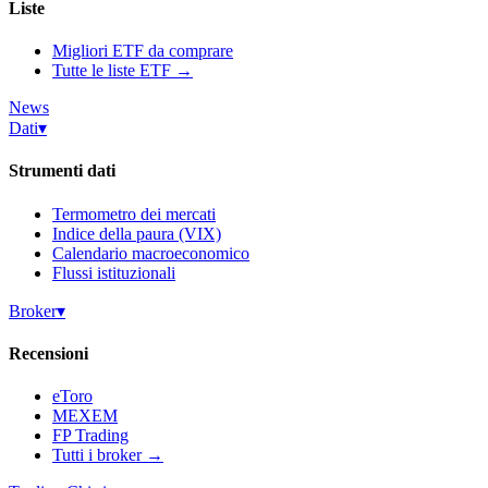
Liste
Migliori ETF da comprare
Tutte le liste ETF →
News
Dati
▾
Strumenti dati
Termometro dei mercati
Indice della paura (VIX)
Calendario macroeconomico
Flussi istituzionali
Broker
▾
Recensioni
eToro
MEXEM
FP Trading
Tutti i broker →