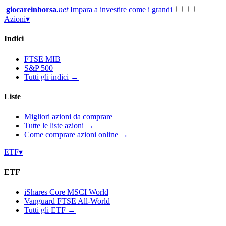
Vai
giocareinborsa
.net
Impara a investire come i grandi
al
Azioni
▾
contenuto
Indici
FTSE MIB
S&P 500
Tutti gli indici →
Liste
Migliori azioni da comprare
Tutte le liste azioni →
Come comprare azioni online →
ETF
▾
ETF
iShares Core MSCI World
Vanguard FTSE All-World
Tutti gli ETF →