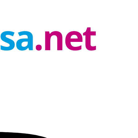
rsa
.net