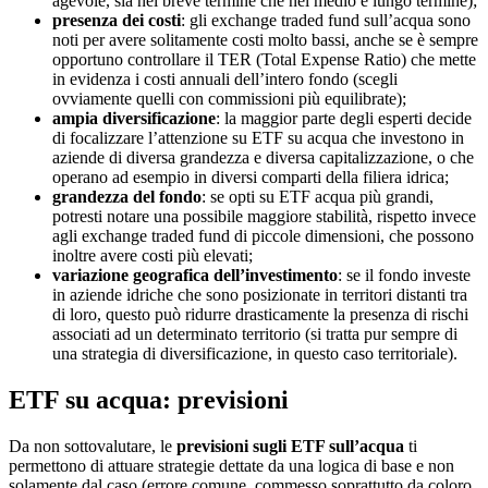
agevole, sia nel breve termine che nel medio e lungo termine);
presenza dei costi
: gli exchange traded fund sull’acqua sono
noti per avere solitamente costi molto bassi, anche se è sempre
opportuno controllare il TER (Total Expense Ratio) che mette
in evidenza i costi annuali dell’intero fondo (scegli
ovviamente quelli con commissioni più equilibrate);
ampia diversificazione
: la maggior parte degli esperti decide
di focalizzare l’attenzione su ETF su acqua che investono in
aziende di diversa grandezza e diversa capitalizzazione, o che
operano ad esempio in diversi comparti della filiera idrica;
grandezza del fondo
: se opti su ETF acqua più grandi,
potresti notare una possibile maggiore stabilità, rispetto invece
agli exchange traded fund di piccole dimensioni, che possono
inoltre avere costi più elevati;
variazione geografica dell’investimento
: se il fondo investe
in aziende idriche che sono posizionate in territori distanti tra
di loro, questo può ridurre drasticamente la presenza di rischi
associati ad un determinato territorio (si tratta pur sempre di
una strategia di diversificazione, in questo caso territoriale).
ETF su acqua: previsioni
Da non sottovalutare, le
previsioni sugli ETF sull’acqua
ti
permettono di attuare strategie dettate da una logica di base e non
solamente dal caso (errore comune, commesso soprattutto da coloro