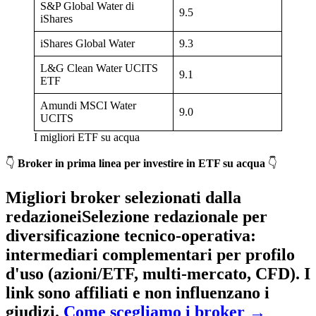
S&P Global Water di
9.5
iShares
iShares Global Water
9.3
L&G Clean Water UCITS
9.1
ETF
Amundi MSCI Water
9.0
UCITS
I migliori ETF su acqua
👇
Broker in prima linea per investire in ETF su acqua
👇
Migliori broker selezionati dalla
redazione
i
Selezione redazionale per
diversificazione tecnico-operativa
:
intermediari complementari per profilo
d'uso (azioni/ETF, multi-mercato, CFD). I
link sono affiliati e non influenzano i
giudizi.
Come scegliamo i broker
→