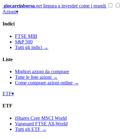
Vai
giocareinborsa
.net
Impara a investire come i grandi
al
Azioni
▾
contenuto
Indici
FTSE MIB
S&P 500
Tutti gli indici →
Liste
Migliori azioni da comprare
Tutte le liste azioni →
Come comprare azioni online →
ETF
▾
ETF
iShares Core MSCI World
Vanguard FTSE All-World
Tutti gli ETF →