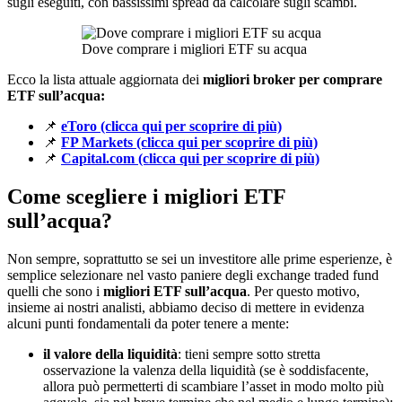
sugli eseguiti, con bassissimi spread da calcolare sugli scambi.
Dove comprare i migliori ETF su acqua
Ecco la lista attuale aggiornata dei
migliori broker per comprare
ETF sull’acqua:
📌
eToro (clicca qui per scoprire di più)
📌
FP Markets (clicca qui per scoprire di più)
📌
Capital.com (clicca qui per scoprire di più)
Come scegliere i migliori ETF
sull’acqua?
Non sempre, soprattutto se sei un investitore alle prime esperienze, è
semplice selezionare nel vasto paniere degli exchange traded fund
quelli che sono i
migliori ETF sull’acqua
. Per questo motivo,
insieme ai nostri analisti, abbiamo deciso di mettere in evidenza
alcuni punti fondamentali da poter tenere a mente:
il valore della liquidità
: tieni sempre sotto stretta
osservazione la valenza della liquidità (se è soddisfacente,
allora può permetterti di scambiare l’asset in modo molto più