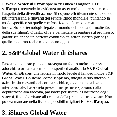
Il
World Water di Lyxor
apre la classifica ai migliori ETF
sull’acqua, mettendo in evidenza un asset molto interessante sotto
l’aspetto della diversificazione. Si espone effettivamente su aziende
più interessanti e rilevanti del settore idrico mondiale, puntando in
modo specifico su quelle che focalizzano l’attenzione su
innovazione e tecnologie legate al mondo dell’acqua (in molte fasi
della sua filiera). Questo, oltre a permettere di puntare sul progresso,
garantisce anche un perfetto connubio tra settori storico (idrico) e
quello moderno (delle nuove tecnologie).
2. S&P Global Water di iShares
Passiamo a questo punto in rassegna un fondo molto interessante,
adocchiato ormai da tempo da esperti ed analisti: lo
S&P Global
Water di iShares
, che replica in modo fedele il famoso indice S&P
Global Water. Lo stesso, come sappiamo, integra al suo interno le
aziende più rilevanti del comparto idrico, ovviamente a livello
internazionale. Le società presenti nel paniere spaziano dalla
depurazione alla raccolta, passando per sistemi di riduzione degli
sprechi, fino ad arrivare alla catena della grande distribuzione. Non
poteva mancare nella lista dei possibili
migliori ETF sull’acqua.
3. iShares Global Water