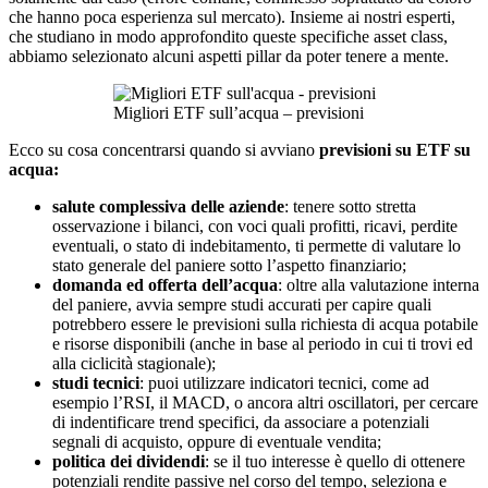
che hanno poca esperienza sul mercato). Insieme ai nostri esperti,
che studiano in modo approfondito queste specifiche asset class,
abbiamo selezionato alcuni aspetti pillar da poter tenere a mente.
Migliori ETF sull’acqua – previsioni
Ecco su cosa concentrarsi quando si avviano
previsioni su ETF su
acqua:
salute complessiva delle aziende
: tenere sotto stretta
osservazione i bilanci, con voci quali profitti, ricavi, perdite
eventuali, o stato di indebitamento, ti permette di valutare lo
stato generale del paniere sotto l’aspetto finanziario;
domanda ed offerta dell’acqua
: oltre alla valutazione interna
del paniere, avvia sempre studi accurati per capire quali
potrebbero essere le previsioni sulla richiesta di acqua potabile
e risorse disponibili (anche in base al periodo in cui ti trovi ed
alla ciclicità stagionale);
studi tecnici
: puoi utilizzare indicatori tecnici, come ad
esempio l’RSI, il MACD, o ancora altri oscillatori, per cercare
di indentificare trend specifici, da associare a potenziali
segnali di acquisto, oppure di eventuale vendita;
politica dei dividendi
: se il tuo interesse è quello di ottenere
potenziali rendite passive nel corso del tempo, seleziona e