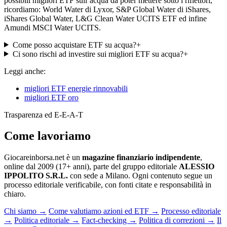
possibili migliori ETF sull’acqua da poter mettere sotto i riflettori,
ricordiamo: World Water di Lyxor, S&P Global Water di iShares,
iShares Global Water, L&G Clean Water UCITS ETF ed infine
Amundi MSCI Water UCITS.
Come posso acquistare ETF su acqua?
+
Ci sono rischi ad investire sui migliori ETF su acqua?
+
Leggi anche:
migliori ETF energie rinnovabili
migliori ETF oro
Trasparenza ed E-E-A-T
Come lavoriamo
Giocareinborsa.net è un
magazine finanziario indipendente
,
online dal 2009 (17+ anni), parte del gruppo editoriale
ALESSIO
IPPOLITO S.R.L.
con sede a Milano. Ogni contenuto segue un
processo editoriale verificabile, con fonti citate e responsabilità in
chiaro.
Chi siamo
→
Come valutiamo azioni ed ETF
→
Processo editoriale
→
Politica editoriale
→
Fact-checking
→
Politica di correzioni
→
Il