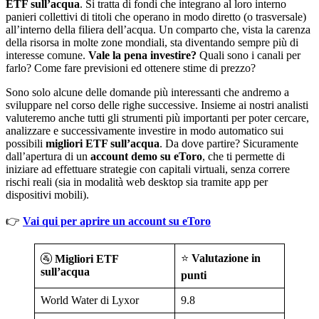
ETF sull’acqua
. Si tratta di fondi che integrano al loro interno
panieri collettivi di titoli che operano in modo diretto (o trasversale)
all’interno della filiera dell’acqua. Un comparto che, vista la carenza
della risorsa in molte zone mondiali, sta diventando sempre più di
interesse comune.
Vale la pena investire?
Quali sono i canali per
farlo? Come fare previsioni ed ottenere stime di prezzo?
Sono solo alcune delle domande più interessanti che andremo a
sviluppare nel corso delle righe successive. Insieme ai nostri analisti
valuteremo anche tutti gli strumenti più importanti per poter cercare,
analizzare e successivamente investire in modo automatico sui
possibili
migliori ETF sull’acqua
. Da dove partire? Sicuramente
dall’apertura di un
account demo su eToro
, che ti permette di
iniziare ad effettuare strategie con capitali virtuali, senza correre
rischi reali (sia in modalità web desktop sia tramite app per
dispositivi mobili).
👉
Vai qui per aprire un account su eToro
⭐
Valutazione in
🚰
Migliori ETF
sull’acqua
punti
World Water di Lyxor
9.8