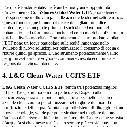
L’acqua è fondamentale, ma è anche una grande opportunità
d’investimento. Con
iShares Global Water ETF
, puoi ottenere
un’esposizione molto variegata alle aziende leader nel settore idrico.
Questo fondo segue in modo fedele e dettagliato un indice
particolare, che integra le principali società che lavorano nel
trattamento, nella fornitura ed anche nel comparto delle infrastrutture
idriche a livello mondiale. Contrariamente da altri prodotti similari,
l’ETF pone un focus particolare sulle realtà impegnate nello
sviluppo di nuove soluzioni per ottimizzare il consumo di acqua e
ridurre quindi gli sprechi. È uno strumento potenzialmente valido
per gli investitori che vogliono combinare crescita economica e
responsabilità etico/ambientale.
4. L&G Clean Water UCITS ETF
L&G Clean Water UCITS ETF
rientra tra i potenziali migliori
ETF sull’acqua in modo molto particolare. Rispetto alla
concorrenza, ossia altri fondi simili, si focalizza nello specifico su
aziende che lavorano per ottimizzare nel migliore dei modi la
purificazione dell’acqua. Adottano quindi sistemi di filtraggio e tante
nuove tecnologie, valide per poter sfruttare nel migliore dei modi
l’utilizzo delle risorse idriche in tutto il mondo. La crescente scarsità
d’acqua fa si che queste realtà siano sempre più considerate, non