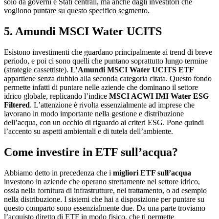
solo da governi e Stati centrali, ma anche dagli investitori che
vogliono puntare su questo specifico segmento.
5. Amundi MSCI Water UCITS
Esistono investimenti che guardano principalmente ai trend di breve
periodo, e poi ci sono quelli che puntano soprattutto lungo termine
(strategie cassettiste).
L’Amundi MSCI Water UCITS ETF
appartiene senza dubbio alla seconda categoria citata. Questo fondo
permette infatti di puntare nelle aziende che dominano il settore
idrico globale, replicando l’indice
MSCI ACWI IMI Water ESG
Filtered
. L’attenzione è rivolta essenzialmente ad imprese che
lavorano in modo importante nella gestione e distribuzione
dell’acqua, con un occhio di riguardo ai criteri ESG. Pone quindi
l’accento su aspetti ambientali e di tutela dell’ambiente.
Come investire in ETF sull’acqua?
Abbiamo detto in precedenza che i
migliori ETF sull’acqua
investono in aziende che operano strettamente nel settore idrico,
ossia nella fornitura di infrastrutture, nel trattamento, o ad esempio
nella distribuzione. I sistemi che hai a disposizione per puntare su
questo comparto sono essenzialmente due. Da una parte troviamo
l’acquisto diretto di ETF in modo fisico, che ti permette