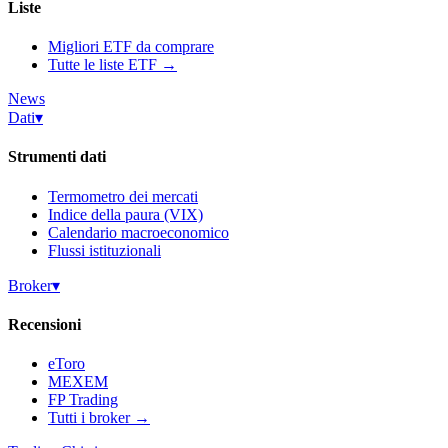
Liste
Migliori ETF da comprare
Tutte le liste ETF →
News
Dati
▾
Strumenti dati
Termometro dei mercati
Indice della paura (VIX)
Calendario macroeconomico
Flussi istituzionali
Broker
▾
Recensioni
eToro
MEXEM
FP Trading
Tutti i broker →