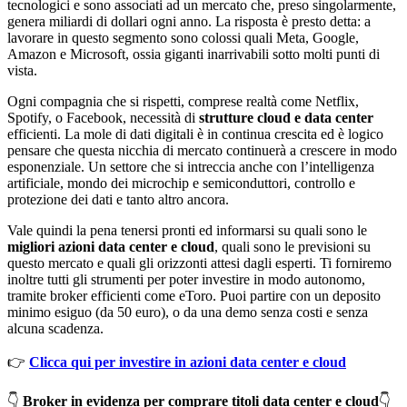
tecnologici e sono associati ad un mercato che, preso singolarmente,
genera miliardi di dollari ogni anno. La risposta è presto detta: a
lavorare in questo segmento sono colossi quali Meta, Google,
Amazon e Microsoft, ossia giganti inarrivabili sotto molti punti di
vista.
Ogni compagnia che si rispetti, comprese realtà come Netflix,
Spotify, o Facebook, necessità di
strutture cloud e data center
efficienti. La mole di dati digitali è in continua crescita ed è logico
pensare che questa nicchia di mercato continuerà a crescere in modo
esponenziale. Un settore che si intreccia anche con l’intelligenza
artificiale, mondo dei microchip e semiconduttori, controllo e
protezione dei dati e tanto altro ancora.
Vale quindi la pena tenersi pronti ed informarsi su quali sono le
migliori azioni data center e cloud
, quali sono le previsioni su
questo mercato e quali gli orizzonti attesi dagli esperti. Ti forniremo
inoltre tutti gli strumenti per poter investire in modo autonomo,
tramite broker efficienti come eToro. Puoi partire con un deposito
minimo esiguo (da 50 euro), o da una demo senza costi e senza
alcuna scadenza.
👉
Clicca qui per investire in azioni data center e cloud
👇
Broker in evidenza per comprare titoli data center e cloud
👇