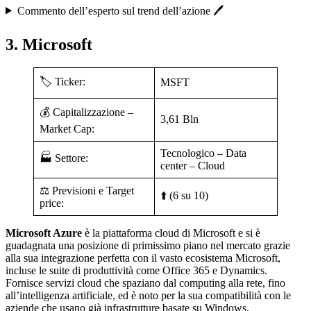
Commento dell’esperto sul trend dell’azione 🖊️
3. Microsoft
🏷️ Ticker:
MSFT
💰 Capitalizzazione –
3,61 Bln
Market Cap:
Tecnologico – Data
🏭 Settore:
center – Cloud
⚖️ Previsioni e Target
⬆️ (6 su 10)
price:
Microsoft Azure
è la piattaforma cloud di Microsoft e si è
guadagnata una posizione di primissimo piano nel mercato grazie
alla sua integrazione perfetta con il vasto ecosistema Microsoft,
incluse le suite di produttività come Office 365 e Dynamics.
Fornisce servizi cloud che spaziano dal computing alla rete, fino
all’intelligenza artificiale, ed è noto per la sua compatibilità con le
aziende che usano già infrastrutture basate su Windows.