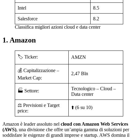
Intel
8.5
Salesforce
8.2
Classifica migliori azioni cloud e data center
1. Amazon
🏷️ Ticker:
AMZN
💰 Capitalizzazione –
2,47 Bln
Market Cap:
Tecnologico – Cloud –
🏭 Settore:
Data center
⚖️ Previsioni e Target
⬆️ (6 su 10)
price:
Amazon è leader assoluto nel
cloud con Amazon Web Services
(AWS)
, una divisione che offre un’ampia gamma di soluzioni per
soddisfare le esigenze di grandi imprese e startup. AWS domina il