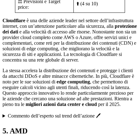
⚖️ Previsioni e Target
⬆️ (4 su 10)
price:
Cloudflare
è una delle aziende leader nel settore dell’infrastruttura
internet, con un’attenzione particolare alla sicurezza, alla
protezione
dei dati
e alla velocità di accesso alle risorse. Nonostante non sia un
provider cloud completo come AWS o Azure, offre servizi unici e
complementari, come reti per la distribuzione dei contenuti (CDN) e
soluzioni di edge computing, che migliorano la velocità e la
sicurezza di siti e applicazioni. La tecnologia di Cloudflare si
concentra su una rete globale di server.
La stessa accelera la distribuzione dei contenuti e protegge i clienti
da attacchi DDoS e altre minacce cibernetiche. In più, Cloudflare è
noto per le sue soluzioni di
edge computing
, che permettono di
eseguire calcoli vicino agli utenti finali, riducendo così la latenza.
Questo approccio innovativo lo rende particolarmente prezioso per
le aziende che cercano una soluzione ad alte prestazioni. Rientra a
pieno tra le
migliori azioni data center e cloud
per il 2025.
Commento dell’esperto sul trend dell’azione 🖊️
5. AMD