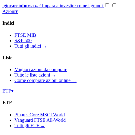
Vai
giocareinborsa
.net
Impara a investire come i grandi
al
Azioni
▾
contenuto
Indici
FTSE MIB
S&P 500
Tutti gli indici →
Liste
Migliori azioni da comprare
Tutte le liste azioni →
Come comprare azioni online →
ETF
▾
ETF
iShares Core MSCI World
Vanguard FTSE All-World
Tutti gli ETF →