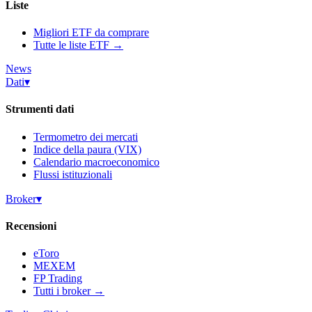
Liste
Migliori ETF da comprare
Tutte le liste ETF →
News
Dati
▾
Strumenti dati
Termometro dei mercati
Indice della paura (VIX)
Calendario macroeconomico
Flussi istituzionali
Broker
▾
Recensioni
eToro
MEXEM
FP Trading
Tutti i broker →