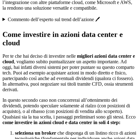
l’integrazione con altre piattaforme cloud, come Microsoft e AWS,
la rendono una soluzione versatile e compatibile.
Commento dell’esperto sul trend dell’azione 🖊️
Come investire in azioni data center e
cloud
Per te che hai deciso di investire nelle
migliori azioni data center e
cloud
, vogliamo subito puntualizzare un aspetto importante. Ad
oggi, hai infatti diversi sistemi per poter puntare su questo comparto
tech. Puoi ad esempio acquistare azioni in modo diretto e fisico,
partecipando così anche ad eventuali dividendi (qualora ci fossero).
In alternativa, puoi negoziare sui titoli tramite CFD, ossia strumenti
derivati.
In questo secondo caso non concorrerai all’ottenimento dei
dividendi, potendo speculare solamente al rialzo (con posizioni di
acquisto), o al ribasso (con posizioni di vendita allo scoperto).
Qualsiasi sia la tua scelta, i passaggi preliminari sono gli stessi. Ecco
come investire in azioni cloud e data center in soli 4 step:
seleziona un broker
che disponga di un listino ricco di azioni
tecnologiche (fondamentale per individuare anche azioni data