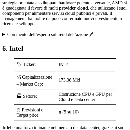
strategia orientata a sviluppare hardware potente e versatile, AMD si
è guadagnata il favore di molti
provider cloud
, che utilizzano i suoi
componenti per alimentare servizi cloud pubblici e privati. Il
management, ha inoltre da poco confermato nuovi investimenti in
ricerca e sviluppo.
Commento dell’esperto sul trend dell’azione 🖊️
6. Intel
🏷️ Ticker:
INTC
💰 Capitalizzazione
173,38 Mld
– Market Cap:
Costruzione CPU e GPU per
🏭 Settore:
Cloud e Data center
⚖️ Previsioni e
⬆️ (5 su 10)
Target price:
Intel
è una forza trainante nel mercato dei data center, grazie ai suoi