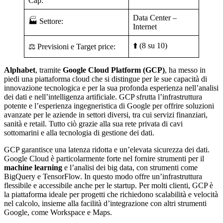
Cap:
Data Center –
🏭 Settore:
Internet
⬆️ (8 su 10)
⚖️ Previsioni e Target price:
Alphabet
, tramite
Google Cloud Platform (GCP)
, ha messo in
piedi una piattaforma cloud che si distingue per le sue capacità di
innovazione tecnologica e per la sua profonda esperienza nell’analisi
dei dati e nell’intelligenza artificiale. GCP sfrutta l’infrastruttura
potente e l’esperienza ingegneristica di Google per offrire soluzioni
avanzate per le aziende in settori diversi, tra cui servizi finanziari,
sanità e retail. Tutto ciò grazie alla sua rete privata di cavi
sottomarini e alla tecnologia di gestione dei dati.
GCP garantisce una latenza ridotta e un’elevata sicurezza dei dati.
Google Cloud è particolarmente forte nel fornire strumenti per il
machine learning
e l’analisi dei big data, con strumenti come
BigQuery e TensorFlow. In questo modo offre un’infrastruttura
flessibile e accessibile anche per le startup. Per molti clienti, GCP è
la piattaforma ideale per progetti che richiedono scalabilità e velocità
nel calcolo, insieme alla facilità d’integrazione con altri strumenti
Google, come Workspace e Maps.