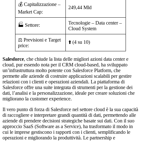
💰 Capitalizzazione –
249,44 Mld
Market Cap:
Tecnologie – Data center –
🏭 Settore:
Cloud System
⚖️ Previsioni e Target
⬆️ (4 su 10)
price:
Salesforce
, che chiude la lista delle migliori azioni data center e
cloud, pur essendo nota per il CRM cloud-based, ha sviluppato
un’infrastruttura molto potente con Salesforce Platform, che
permette alle aziende di costruire applicazioni scalabili per gestire
relazioni con i clienti e operazioni aziendali. La piattaforma di
Salesforce offre una suite integrata di strumenti per la gestione dei
dati, l’analisi e la personalizzazione, ideale per creare soluzioni che
migliorano la customer experience.
Il vero punto di forza di Salesforce nel settore cloud è la sua capacità
di raccogliere e interpretare grandi quantità di dati, permettendo alle
aziende di prendere decisioni strategiche basate sui dati. Con il suo
approccio SaaS (Software as a Service), ha trasformato il modo in
cui le imprese gestiscono i rapporti con i clienti, semplificando le
operazioni e migliorando la produttività. Le partnership e