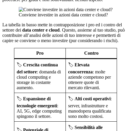
Conviene investire in azioni data center e cloud?
La tabella in basso mette in contrapposizione i pro ed i contro del
settore dei
data center e cloud
. Questo, assieme al tuo studio, può
contribuire all’analisi delle azioni di tuo interesse e permetterti di
capire se conviene o meno investire (pur considerando i rischi).
Pro
Contro
🏷️
Crescita continua
🏷️
Elevata
del settore
: domanda di
concorrenza
: molte
cloud computing e
aziende competono per
storage in costante
ottenere quote di
aumento.
mercato rilevanti.
🏷️
Espansione di
🏷️
Alti costi operativi
:
tecnologie emergenti
:
server, infrastrutture e
AI, 5G, edge computing
manodopera qualificata
spingono il settore.
sono molto costosi.
🏷️
Sensibilità alle
🏷️
Potenziale di