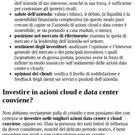
dell’azienda di tuo interesse, nonché la sua forza, è sufficiente
per contrastare gli ipotetici rivali;
salute dell’azienda
: valuta i bilanci, il debito, la liquidità e la
sostenibilità finanziaria complessiva (in questo modo puoi
cercare di capire se l’azienda di azioni cloud e data center è
sostenibile, se sta portando a casa risultati, o meno);
posizione nel mercato di riferimento
: esamina la quota di
mercato e la leadership dell’azienda nel settore;
sentiment degli investitori
: analizzare l’opinione e l’interesse
generale del mercato e dei principali investitori, i quali
(soprattutto se di grossa portata, possono avere la forza di
influire in modo massiccio sull’andamento delle azioni data
center e cloud);
opinioni dei clienti
: verifica il livello di soddisfazione e
feedback degli utenti sui servizi e prodotti dell’azienda.
Investire in azioni cloud e data center
conviene?
Non abbiamo ovviamente palla di cristallo e non possiamo dire con
certezza se
investire nelle migliori azioni data center e cloud
conviene
, oppure no. Data la presenza dei tanti fattori di influenza
da dover considerare, nonché del delicato periodo storico, è bene
procedere per gradi e non sottovalutare nessun aspetto.