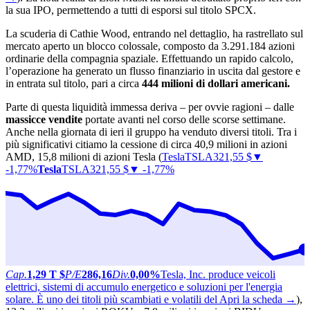
la sua IPO, permettendo a tutti di esporsi sul titolo SPCX.
La scuderia di Cathie Wood, entrando nel dettaglio, ha rastrellato sul
mercato aperto un blocco colossale, composto da 3.291.184 azioni
ordinarie della compagnia spaziale. Effettuando un rapido calcolo,
l’operazione ha generato un flusso finanziario in uscita dal gestore e
in entrata sul titolo, pari a circa
444 milioni di dollari americani.
Parte di questa liquidità immessa deriva – per ovvie ragioni – dalle
massicce vendite
portate avanti nel corso delle scorse settimane.
Anche nella giornata di ieri il gruppo ha venduto diversi titoli. Tra i
più significativi citiamo la cessione di circa 40,9 milioni in azioni
AMD, 15,8 milioni di azioni Tesla (
Tesla
TSLA
321,55
$
▼
-1,77%
Tesla
TSLA
321,55 $
▼ -1,77%
Cap.
1,29 T $
P/E
286,16
Div.
0,00%
Tesla, Inc. produce veicoli
elettrici, sistemi di accumulo energetico e soluzioni per l'energia
solare. È uno dei titoli più scambiati e volatili del
Apri la scheda →
),