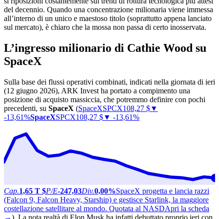
si riposizioni costantemente sui trend di rottura tecnologica più attesi
del decennio. Quando una concentrazione milionaria viene immessa
all’interno di un unico e maestoso titolo (soprattutto appena lanciato
sul mercato), è chiaro che la mossa non passa di certo inosservata.
L’ingresso milionario di Cathie Wood su
SpaceX
Sulla base dei flussi operativi combinati, indicati nella giornata di ieri
(12 giugno 2026), ARK Invest ha portato a compimento una
posizione di acquisto massiccia, che potremmo definire con pochi
precedenti, su
SpaceX
(
SpaceX
SPCX
108,27
$
▼
-13,61%
SpaceX
SPCX
108,27 $
▼ -13,61%
Cap.
1,65 T $
P/E
-247,03
Div.
0,00%
SpaceX progetta e lancia razzi
(Falcon 9, Falcon Heavy, Starship) e gestisce Starlink, la maggiore
costellazione satellitare al mondo. Quotata al NASD
Apri la scheda
→
). La nota realtà di Elon Musk ha infatti debuttato proprio ieri con