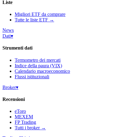
Liste
Migliori ETF da comprare
Tutte le liste ETF →
News
Dati
▾
Strumenti dati
Termometro dei mercati
Indice della paura (VIX)
Calendario macroeconomico
Flussi istituzionali
Broker
▾
Recensioni
eToro
MEXEM
FP Trading
Tutti i broker →