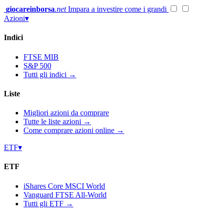
Vai
giocareinborsa
.net
Impara a investire come i grandi
al
Azioni
▾
contenuto
Indici
FTSE MIB
S&P 500
Tutti gli indici →
Liste
Migliori azioni da comprare
Tutte le liste azioni →
Come comprare azioni online →
ETF
▾
ETF
iShares Core MSCI World
Vanguard FTSE All-World
Tutti gli ETF →