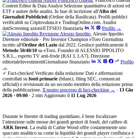
Autore
Francesco Galella
Francesco Galella
Content Editor & Data Analyst
Selezione quantitativa di azioni ed
ETF e autore delle analisi. In fase di iscrizione all'
Albo dei
Giornalisti Pubblicisti
(Ordine della Basilicata). Profili pubblici
verificabili su Criptovaluta.it e TradingOnline.com.
Analisi
dati
Screening azioni/ETF
SEO finanziaria
Profilo
→
Revisione
Alessio Ippolito
Alessio Ippolito
Direttore editoriale · Pro Investor Champion eToro
Giornalista
iscritto all'
Ordine del Lazio
dal 2022. Gestisce pubblicamente il
Metodo 50/40/10
su eToro. Founder di ALESSIO IPPOLITO
S.R.L., esperto TV anti-frode (RAI 3, LA7).
Direzione
editoriale
Investimenti
Giornalismo finanziario
Profilo
→
✓
Fact-checked
Verificato dalla redazione
Dati e affermazioni
controllati su
fonti primarie
(bilanci, filing SEC, comunicati
ufficiali) e revisionati da un secondo membro della redazione prima
della pubblicazione.
Il nostro processo di fact-checking
→
·
13 Giu
2026 · 09:00
·
2 min
Aggiornato il
11 Lug 2026
Durante le finestre di trading quotidiane, è bene focalizzare
l’attenzione sulle mosse dei grandi gestori di fondi, del calibro di
ARK Invest
. La realtà di Cathie Wood offre costantemente uno
spaccato analitico su come la liquidità dei grandi player confluisca e