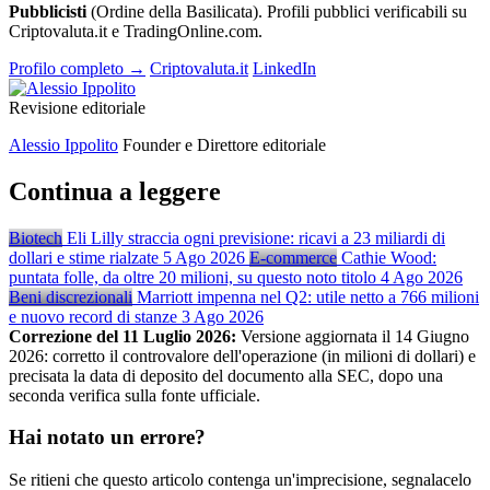
Pubblicisti
(Ordine della Basilicata). Profili pubblici verificabili su
Criptovaluta.it e TradingOnline.com.
Profilo completo →
Criptovaluta.it
LinkedIn
Revisione editoriale
Alessio Ippolito
Founder e Direttore editoriale
Continua a leggere
Biotech
Eli Lilly straccia ogni previsione: ricavi a 23 miliardi di
dollari e stime rialzate
5 Ago 2026
E-commerce
Cathie Wood:
puntata folle, da oltre 20 milioni, su questo noto titolo
4 Ago 2026
Beni discrezionali
Marriott impenna nel Q2: utile netto a 766 milioni
e nuovo record di stanze
3 Ago 2026
Correzione del 11 Luglio 2026:
Versione aggiornata il 14 Giugno
2026: corretto il controvalore dell'operazione (in milioni di dollari) e
precisata la data di deposito del documento alla SEC, dopo una
seconda verifica sulla fonte ufficiale.
Hai notato un errore?
Se ritieni che questo articolo contenga un'imprecisione, segnalacelo