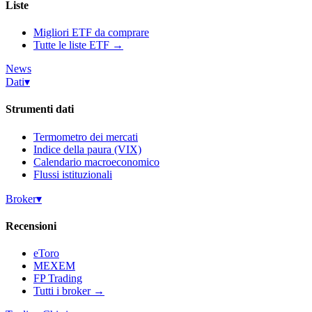
Liste
Migliori ETF da comprare
Tutte le liste ETF →
News
Dati
▾
Strumenti dati
Termometro dei mercati
Indice della paura (VIX)
Calendario macroeconomico
Flussi istituzionali
Broker
▾
Recensioni
eToro
MEXEM
FP Trading
Tutti i broker →