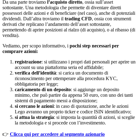
Da una parte troviamo
l’acquisto diretto
, ossia sull’asset
sottostante. Una metodologia che permette di diventare diretti
possessori delle azioni e di beneficiare (nel caso), anche di potenziali
dividendi. Dall’altra troviamo il
trading CFD
, ossia con strumenti
derivati che replicano l’andamento dell’asset sottostante,
permettendo di aprire posizioni al rialzo (di acquisto), o al ribasso (di
vendita).
Vediamo, per scopo informativo, i
pochi step necessari per
comprare azioni:
registrazione
: si utilizzano i propri dati personali per aprire un
account su una piattaforma seria ed affidabile;
verifica dell’identità
: si carica un documento di
riconoscimento per ottemperare alla procedura KYC,
obbligatoria per legge;
caricamento di un deposito
: si aggiunge un deposito
minimo, che può partire da appena 50 euro, con uno dei tanti
sistemi di pagamento messi a disposizione;
si cercano le azioni
: in caso di quotazione, anche le azioni
Lego avranno un proprio ticker e codice ISIN identificativo;
si attua la strategia
: si imposta la quantità di azioni, si sceglie
la metodologia e si procede con l’investimento.
👉
Clicca qui per accedere al segmento azionario