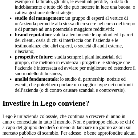
esempio il fatturato, gli utili, le eventuali perdite, lo stato di
indebitamento e tutto ciò che può mettere in luce una buona, o
cattiva gestione delle strategie;
studio del management
: un gruppo di esperti al vertice di
un’azienda permette alla stessa di crescere nel corso del tempo
e di puntare ad una potenziale maggiore redditività;
brand reputation
: valuta attentamente le opinioni ed i pareri
dei clienti, ossia di chi si interfaccia con l’azienda e le
testimonianze che altri esperti, o società di audit esterne,
rilasciano;
prospettive future
: studia sempre i piani industriali del
gruppo, che mettono in evidenza i progetti e le strategie che
l’azienda è interessata ad avviare per migliorare ed estendere il
suo modello di business;
analisi fondamentale
: lo studio di partnership, notizie ed
eventi, che potrebbero portare un maggior hype nei confronti
dell’azienda (o di contro causare scandali e controversie).
Investire in Lego conviene?
Lego è un’azienda colossale, che continua a crescere di anno in
anno e conosciuta in tutto il mondo. Non è purtroppo chiaro se chi è
a capo del gruppo deciderà o meno di lanciare un giorno azioni sul
mercato pubblico di scambio. Per adesso, è bene approfondire alcuni