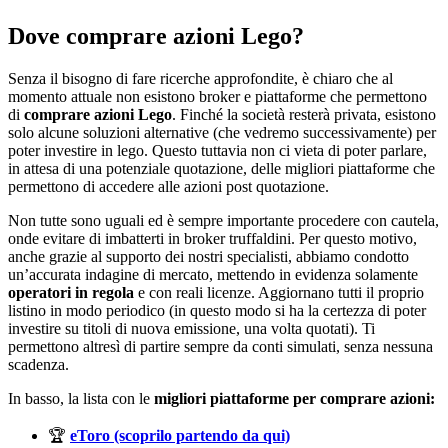
Dove comprare azioni Lego?
Senza il bisogno di fare ricerche approfondite, è chiaro che al
momento attuale non esistono broker e piattaforme che permettono
di
comprare azioni Lego
. Finché la società resterà privata, esistono
solo alcune soluzioni alternative (che vedremo successivamente) per
poter investire in lego. Questo tuttavia non ci vieta di poter parlare,
in attesa di una potenziale quotazione, delle migliori piattaforme che
permettono di accedere alle azioni post quotazione.
Non tutte sono uguali ed è sempre importante procedere con cautela,
onde evitare di imbatterti in broker truffaldini. Per questo motivo,
anche grazie al supporto dei nostri specialisti, abbiamo condotto
un’accurata indagine di mercato, mettendo in evidenza solamente
operatori in regola
e con reali licenze. Aggiornano tutti il proprio
listino in modo periodico (in questo modo si ha la certezza di poter
investire su titoli di nuova emissione, una volta quotati). Ti
permettono altresì di partire sempre da conti simulati, senza nessuna
scadenza.
In basso, la lista con le
migliori piattaforme per comprare azioni:
🏆
eToro (scoprilo partendo da qui)