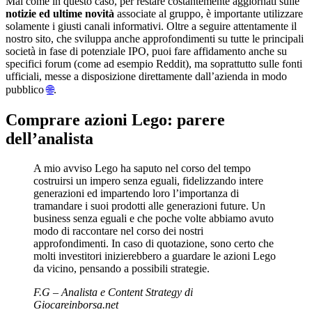
Mai come in questo caso, per restare costantemente aggiornati sulle
notizie ed ultime novità
associate al gruppo, è importante utilizzare
solamente i giusti canali informativi. Oltre a seguire attentamente il
nostro sito, che sviluppa anche approfondimenti su tutte le principali
società in fase di potenziale IPO, puoi fare affidamento anche su
specifici forum (come ad esempio Reddit), ma soprattutto sulle fonti
ufficiali, messe a disposizione direttamente dall’azienda in modo
pubblico
🌐
.
Comprare azioni Lego: parere
dell’analista
A mio avviso Lego ha saputo nel corso del tempo
costruirsi un impero senza eguali, fidelizzando intere
generazioni ed impartendo loro l’importanza di
tramandare i suoi prodotti alle generazioni future. Un
business senza eguali e che poche volte abbiamo avuto
modo di raccontare nel corso dei nostri
approfondimenti. In caso di quotazione, sono certo che
molti investitori inizierebbero a guardare le azioni Lego
da vicino, pensando a possibili strategie.
F.G – Analista e Content Strategy di
Giocareinborsa.net