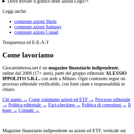
Dove trovare il grafico delle azioni Lego?
+
Leggi anche:
comprare azioni Shein
comprare azioni Satispay
comprare azioni Conad
Trasparenza ed E-E-A-T
Come lavoriamo
Giocareinborsa.net è un
magazine finanziario indipendente
,
online dal 2009 (17+ anni), parte del gruppo editoriale
ALESSIO
IPPOLITO S.R.L.
con sede a Milano. Ogni contenuto segue un
processo editoriale verificabile, con fonti citate e responsabilità in
chiaro.
Chi siamo
→
Come valutiamo azioni ed ETF
→
Processo editoriale
→
Politica editoriale
→
Fact-checking
→
Politica di correzioni
→
Il
team
→
Contatti
→
Magazine finanziario indipendente su azioni ed ETF, verticale sui