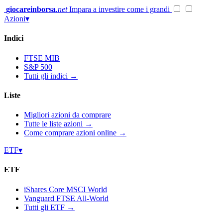
Vai
giocareinborsa
.net
Impara a investire come i grandi
al
Azioni
▾
contenuto
Indici
FTSE MIB
S&P 500
Tutti gli indici →
Liste
Migliori azioni da comprare
Tutte le liste azioni →
Come comprare azioni online →
ETF
▾
ETF
iShares Core MSCI World
Vanguard FTSE All-World
Tutti gli ETF →