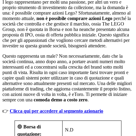
I lego rappresentano per molti una passione, per altri un vero e
proprio strumento di investimento da collezione, ma la domanda è
una: è possibile comprare azioni Lego? Sfortunatamente, almeno al
momento attuale,
non è possibile comprare azioni Lego
perché la
società che controlla e che gestisce il marchio, ossia The LEGO
Group, non è quotata in Borsa e non ha neanche presentato alcuna
proposta di IPO, ossia di offerta pubblica iniziale. Questo significa
che per gli appassionati che vogliono cercare metodi alternativi per
investire su questa grande società, bisognerà attendere.
Questo rappresenta un male? Non necessariamente, dato che la
società continua, anno dopo anno, a portare avanti numeri molto
interessanti ed a concentrarsi sulla crescita del brand sotto molti
punti di vista. Risulta in ogni caso importante farsi trovare pronti e
capire quali sistemi poter utilizzare in caso di quotazione e quali
alternative sono attualmente presenti sul mercato. Una delle migliori
piattaforme di trading, che aggiorna costantemente il proprio listino,
con azioni nuove di volta in volta, è eToro. Ti permette di iniziare
sempre con una
comoda demo a costo zero
.
👉
Clicca qui per accedere al segmento azionario
🟢
Borsa di
N.D
quotazione: