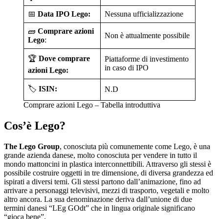
📅
Data IPO Lego:
Nessuna ufficializzazione
🧱
Comprare azioni
Non è attualmente possibile
Lego
:
🏆
Dove comprare
Piattaforme di investimento
in caso di IPO
azioni Lego:
🏷️
ISIN:
N.D
Comprare azioni Lego – Tabella introduttiva
Cos’è Lego?
The Lego Group
, conosciuta più comunemente come Lego, è una
grande azienda danese, molto conosciuta per vendere in tutto il
mondo mattoncini in plastica interconnettibili. Attraverso gli stessi è
possibile costruire oggetti in tre dimensione, di diversa grandezza ed
ispirati a diversi temi. Gli stessi partono dall’animazione, fino ad
arrivare a personaggi televisivi, mezzi di trasporto, vegetali e molto
altro ancora. La sua denominazione deriva dall’unione di due
termini danesi “LEg GOdt” che in lingua originale significano
“gioca bene”.