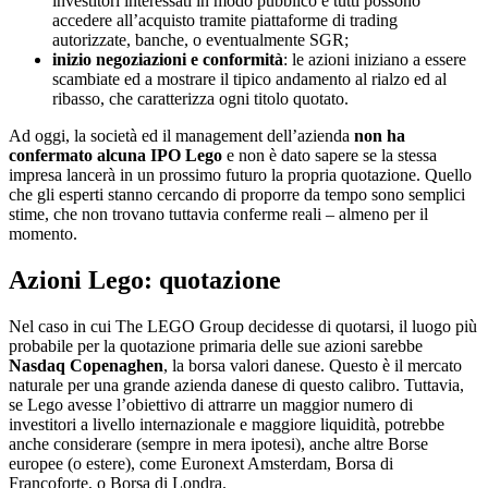
investitori interessati in modo pubblico e tutti possono
accedere all’acquisto tramite piattaforme di trading
autorizzate, banche, o eventualmente SGR;
inizio negoziazioni e conformità
: le azioni iniziano a essere
scambiate ed a mostrare il tipico andamento al rialzo ed al
ribasso, che caratterizza ogni titolo quotato.
Ad oggi, la società ed il management dell’azienda
non ha
confermato alcuna IPO Lego
e non è dato sapere se la stessa
impresa lancerà in un prossimo futuro la propria quotazione. Quello
che gli esperti stanno cercando di proporre da tempo sono semplici
stime, che non trovano tuttavia conferme reali – almeno per il
momento.
Azioni Lego: quotazione
Nel caso in cui The LEGO Group decidesse di quotarsi, il luogo più
probabile per la quotazione primaria delle sue azioni sarebbe
Nasdaq Copenaghen
, la borsa valori danese. Questo è il mercato
naturale per una grande azienda danese di questo calibro. Tuttavia,
se Lego avesse l’obiettivo di attrarre un maggior numero di
investitori a livello internazionale e maggiore liquidità, potrebbe
anche considerare (sempre in mera ipotesi), anche altre Borse
europee (o estere), come Euronext Amsterdam, Borsa di
Francoforte, o Borsa di Londra.