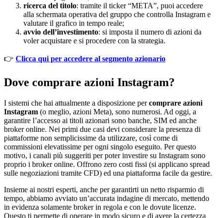
ricerca del titolo
: tramite il ticker “META”, puoi accedere
alla schermata operativa del gruppo che controlla Instagram e
valutare il grafico in tempo reale;
avvio dell’investimento
: si imposta il numero di azioni da
voler acquistare e si procedere con la strategia.
👉
Clicca qui per accedere al segmento azionario
Dove comprare azioni Instagram?
I sistemi che hai attualmente a disposizione per
comprare azioni
Instagram
(o meglio, azioni Meta), sono numerosi. Ad oggi, a
garantire l’accesso ai titoli azionari sono banche, SIM ed anche
broker online. Nei primi due casi devi considerare la presenza di
piattaforme non semplicissime da utilizzare, così come di
commissioni elevatissime per ogni singolo eseguito. Per questo
motivo, i canali più suggeriti per poter investire su Instagram sono
proprio i broker online. Offrono zero costi fissi (si applicano spread
sulle negoziazioni tramite CFD) ed una piattaforma facile da gestire.
Insieme ai nostri esperti, anche per garantirti un netto risparmio di
tempo, abbiamo avviato un’accurata indagine di mercato, mettendo
in evidenza solamente broker in regola e con le dovute licenze.
Questo ti permette di operare in modo sicuro e di avere la certezza