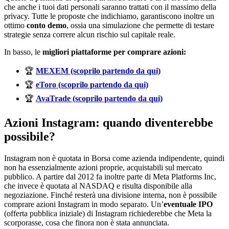
che anche i tuoi dati personali saranno trattati con il massimo della
privacy. Tutte le proposte che indichiamo, garantiscono inoltre un
ottimo
conto demo
, ossia una simulazione che permette di testare
strategie senza correre alcun rischio sul capitale reale.
In basso, le
migliori piattaforme per comprare azioni:
🏆
MEXEM (scoprilo partendo da qui)
🏆
eToro (scoprilo partendo da qui)
🏆
AvaTrade (scoprilo partendo da qui)
Azioni Instagram: quando diventerebbe
possibile?
Instagram non è quotata in Borsa come azienda indipendente, quindi
non ha essenzialmente azioni proprie, acquistabili sul mercato
pubblico. A partire dal 2012 fa inoltre parte di Meta Platforms Inc,
che invece è quotata al NASDAQ e risulta disponibile alla
negoziazione. Finché resterà una divisione interna, non è possibile
comprare azioni Instagram in modo separato. Un’
eventuale IPO
(offerta pubblica iniziale) di Instagram richiederebbe che Meta la
scorporasse, cosa che finora non è stata annunciata.