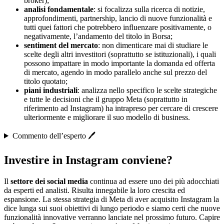
broker);
analisi fondamentale
: si focalizza sulla ricerca di notizie,
approfondimenti, partnership, lancio di nuove funzionalità e
tutti quei fattori che potrebbero influenzare positivamente, o
negativamente, l’andamento del titolo in Borsa;
sentiment del mercato
: non dimenticare mai di studiare le
scelte degli altri investitori (soprattutto se istituzionali), i quali
possono impattare in modo importante la domanda ed offerta
di mercato, agendo in modo parallelo anche sul prezzo del
titolo quotato;
piani industriali
: analizza nello specifico le scelte strategiche
e tutte le decisioni che il gruppo Meta (soprattutto in
riferimento ad Instagram) ha intrapreso per cercare di crescere
ulteriormente e migliorare il suo modello di business.
Commento dell’esperto 🖊️
Investire in Instagram conviene?
Il
settore dei social media
continua ad essere uno dei più adocchiati
da esperti ed analisti. Risulta innegabile la loro crescita ed
espansione. La stessa strategia di Meta di aver acquisito Instagram la
dice lunga sui suoi obiettivi di lungo periodo e siamo certi che nuove
funzionalità innovative verranno lanciate nel prossimo futuro. Capire