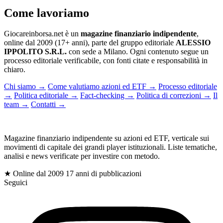
Come lavoriamo
Giocareinborsa.net è un
magazine finanziario indipendente
,
online dal 2009 (17+ anni), parte del gruppo editoriale
ALESSIO
IPPOLITO S.R.L.
con sede a Milano. Ogni contenuto segue un
processo editoriale verificabile, con fonti citate e responsabilità in
chiaro.
Chi siamo
→
Come valutiamo azioni ed ETF
→
Processo editoriale
→
Politica editoriale
→
Fact-checking
→
Politica di correzioni
→
Il
team
→
Contatti
→
gioc
Magazine finanziario indipendente su azioni ed ETF, verticale sui
movimenti di capitale dei grandi player istituzionali. Liste tematiche,
analisi e news verificate per investire con metodo.
$
★ Online dal 2009
17 anni di pubblicazioni
Seguici