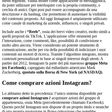
utenti registrati. Valida inoltre come applicazione di messaggistica,
da poter utilizzare per interloquire con la propria community, o
cerchia di amici. Ogni post può essere accompagnato da una
descrizione e da hashtag, che permettono di aumentare la visibilità
del contenuto proposto. Ad oggi Instagram è ampiamente utilizzato
come canale di marketing da aziende, influencer, o singoli privati.
Include anche i
“Reels”
, ossia dei brevi video creativi, molto simili a
quelli proposti da TikTok. L’applicazione offre strumenti per
l’interazione, come commenti, like, possibilità di condivisione e
molto altro ancora. Viene considerato un potente strumento di
comunicazione, anche per via della possibilità di indicizzare i suoi
contenuti sui motori di ricerca. Tramite l’algoritmo integrato, mostra
contenuti personalizzati in base ai singoli interessi degli utenti. A
partire dal 2012, Instagram fa parte del più maestoso
gruppo Meta
(ex Facebook)
, capeggiato dal miliardario americano Mark
Zuckerberg,
quotato sulla Borsa di New York (al NASDAQ)
.
Come comprare azioni Instagram?
Lo abbiamo detto in precedenza: l’unico sistema disponibile per
comprare azioni Instagram
è acquistare azioni del gruppo di
appartenenza, ossia Meta (precedentemente chiamato Facebook).
Questo perché Instagram non dispone di un proprio titolo e neanche
di una propria quotazione in Borsa (situazione che potrebbe