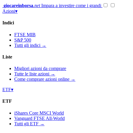
Vai
giocareinborsa
.net
Impara a investire come i grandi
al
Azioni
▾
contenuto
Indici
FTSE MIB
S&P 500
Tutti gli indici →
Liste
Migliori azioni da comprare
Tutte le liste azioni →
Come comprare azioni online →
ETF
▾
ETF
iShares Core MSCI World
Vanguard FTSE All-World
Tutti gli ETF →