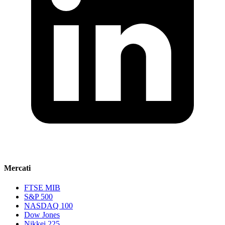
Mercati
FTSE MIB
S&P 500
NASDAQ 100
Dow Jones
Nikkei 225