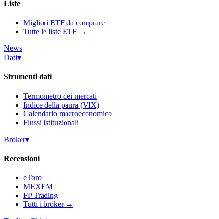
Liste
Migliori ETF da comprare
Tutte le liste ETF →
News
Dati
▾
Strumenti dati
Termometro dei mercati
Indice della paura (VIX)
Calendario macroeconomico
Flussi istituzionali
Broker
▾
Recensioni
eToro
MEXEM
FP Trading
Tutti i broker →