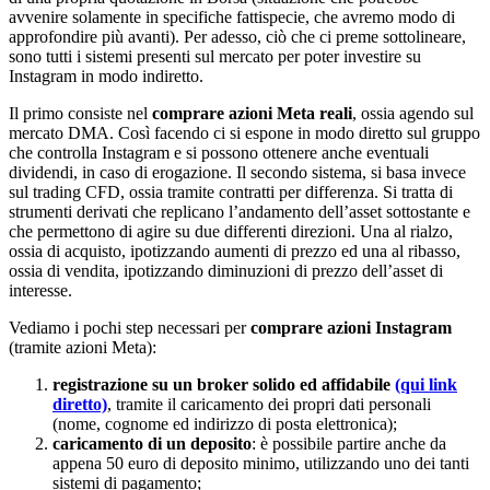
avvenire solamente in specifiche fattispecie, che avremo modo di
approfondire più avanti). Per adesso, ciò che ci preme sottolineare,
sono tutti i sistemi presenti sul mercato per poter investire su
Instagram in modo indiretto.
Il primo consiste nel
comprare azioni Meta reali
, ossia agendo sul
mercato DMA. Così facendo ci si espone in modo diretto sul gruppo
che controlla Instagram e si possono ottenere anche eventuali
dividendi, in caso di erogazione. Il secondo sistema, si basa invece
sul trading CFD, ossia tramite contratti per differenza. Si tratta di
strumenti derivati che replicano l’andamento dell’asset sottostante e
che permettono di agire su due differenti direzioni. Una al rialzo,
ossia di acquisto, ipotizzando aumenti di prezzo ed una al ribasso,
ossia di vendita, ipotizzando diminuzioni di prezzo dell’asset di
interesse.
Vediamo i pochi step necessari per
comprare azioni Instagram
(tramite azioni Meta):
registrazione su un broker solido ed affidabile
(qui link
diretto)
, tramite il caricamento dei propri dati personali
(nome, cognome ed indirizzo di posta elettronica);
caricamento di un deposito
: è possibile partire anche da
appena 50 euro di deposito minimo, utilizzando uno dei tanti
sistemi di pagamento;