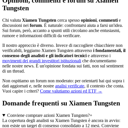
Opinioni, commenti e forum su Xiamen
Tungsten
Chi valuta
Xiamen Tungsten
cerca spesso
opinioni
,
commenti
e
discussioni nei
forum
. È naturale: confrontarsi aiuta a farsi un'idea.
Sui forum, però, accanto a spunti utili circolano anche entusiasmi,
rumore e informazioni difficili da verificare.
Il nostro approccio è diverso. Invece di raccogliere chiacchiere non
verificabili, leggiamo Xiamen Tungsten attraverso
i fondamentali, il
consenso degli analisti e gli indicatori tecnici
e attraverso i
movimenti dei grandi investitori istituzionali
che documentiamo
nelle nostre news. È un'opinione fondata sui fatti, non sul sentiment
di un thread.
Non ospitiamo un forum non moderato: per orientarti hai qui sopra i
dati aggiornati e, nelle nostre
analisi verificate
, il contesto che conta.
Vuoi capire i criteri?
Come valutiamo azioni ed ETF →
Domande frequenti su Xiamen Tungsten
Conviene comprare azioni Xiamen Tungsten?
+
La copertura degli analisti su Xiamen Tungsten è ancora in avvio:
non esiste un target di consenso consolidato a 12 mesi. Conviene