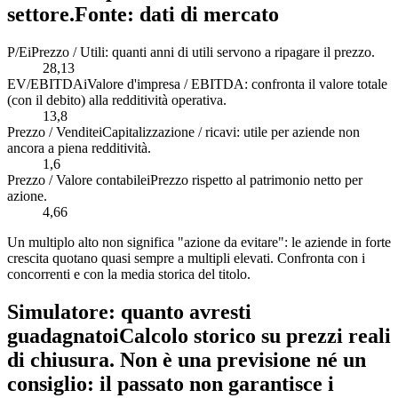
settore.
Fonte: dati di mercato
P/E
i
Prezzo / Utili: quanti anni di utili servono a ripagare il prezzo.
28,13
EV/EBITDA
i
Valore d'impresa / EBITDA: confronta il valore totale
(con il debito) alla redditività operativa.
13,8
Prezzo / Vendite
i
Capitalizzazione / ricavi: utile per aziende non
ancora a piena redditività.
1,6
Prezzo / Valore contabile
i
Prezzo rispetto al patrimonio netto per
azione.
4,66
Un multiplo alto non significa "azione da evitare": le aziende in forte
crescita quotano quasi sempre a multipli elevati. Confronta con i
concorrenti e con la media storica del titolo.
Simulatore: quanto avresti
guadagnato
i
Calcolo storico su prezzi reali
di chiusura. Non è una previsione né un
consiglio: il passato non garantisce i