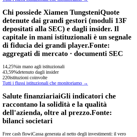
Chi possiede Xiamen Tungsten
i
Quote
detenute dai grandi gestori (moduli 13F
depositati alla SEC) e dagli insider. Il
capitale in mani istituzionali è un segnale
di fiducia dei grandi player.
Fonte:
aggregati di mercato · documenti SEC
14,25%
in mano agli istituzionali
43,59%
detenuto dagli insider
220
istituzioni coinvolte
Tutti i flussi istituzionali che monitoriamo →
Salute finanziaria
i
Gli indicatori che
raccontano la solidità e la qualità
dell'azienda, oltre al prezzo.
Fonte:
bilanci societari
Free cash flow
i
Cassa generata al netto degli investimenti: il vero