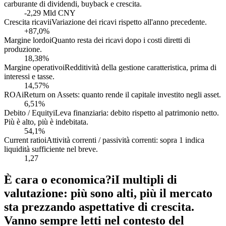
carburante di dividendi, buyback e crescita.
-2,29 Mld CNY
Crescita ricavi
i
Variazione dei ricavi rispetto all'anno precedente.
+87,0%
Margine lordo
i
Quanto resta dei ricavi dopo i costi diretti di
produzione.
18,38%
Margine operativo
i
Redditività della gestione caratteristica, prima di
interessi e tasse.
14,57%
ROA
i
Return on Assets: quanto rende il capitale investito negli asset.
6,51%
Debito / Equity
i
Leva finanziaria: debito rispetto al patrimonio netto.
Più è alto, più è indebitata.
54,1%
Current ratio
i
Attività correnti / passività correnti: sopra 1 indica
liquidità sufficiente nel breve.
1,27
È cara o economica?
i
I multipli di
valutazione: più sono alti, più il mercato
sta prezzando aspettative di crescita.
Vanno sempre letti nel contesto del