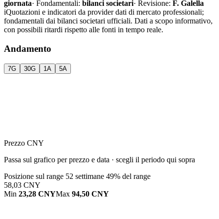
giornata
·
Fondamentali:
bilanci societari
·
Revisione:
F. Galella
i
Quotazioni e indicatori da provider dati di mercato professionali;
fondamentali dai bilanci societari ufficiali. Dati a scopo informativo,
con possibili ritardi rispetto alle fonti in tempo reale.
Andamento
7G
30G
1A
5A
Prezzo CNY
Passa sul grafico per prezzo e data · scegli il periodo qui sopra
Posizione sul range 52 settimane
49% del range
58,03 CNY
Min
23,28 CNY
Max
94,50 CNY