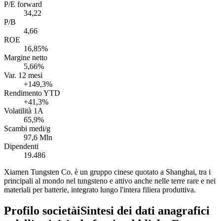
P/E forward
34,22
P/B
4,66
ROE
16,85%
Margine netto
5,66%
Var. 12 mesi
+149,3%
Rendimento YTD
+41,3%
Volatilità 1A
65,9%
Scambi medi/g
97,6 Mln
Dipendenti
19.486
Xiamen Tungsten Co. è un gruppo cinese quotato a Shanghai, tra i
principali al mondo nel tungsteno e attivo anche nelle terre rare e nei
materiali per batterie, integrato lungo l'intera filiera produttiva.
Profilo società
i
Sintesi dei dati anagrafici