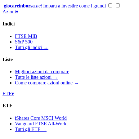
Vai
giocareinborsa
.net
Impara a investire come i grandi
al
Azioni
▾
contenuto
Indici
FTSE MIB
S&P 500
Tutti gli indici →
Liste
Migliori azioni da comprare
Tutte le liste azioni →
Come comprare azioni online →
ETF
▾
ETF
iShares Core MSCI World
Vanguard FTSE All-World
Tutti gli ETF →