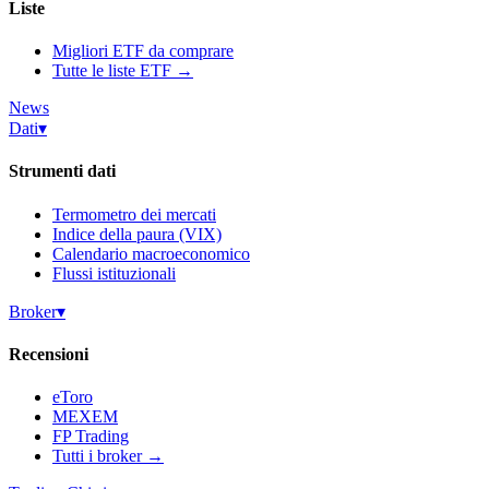
Liste
Migliori ETF da comprare
Tutte le liste ETF →
News
Dati
▾
Strumenti dati
Termometro dei mercati
Indice della paura (VIX)
Calendario macroeconomico
Flussi istituzionali
Broker
▾
Recensioni
eToro
MEXEM
FP Trading
Tutti i broker →