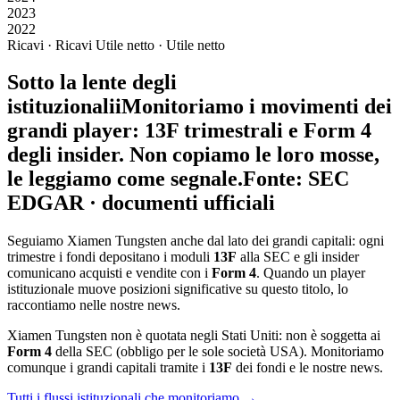
2023
2022
Ricavi · Ricavi
Utile netto · Utile netto
Sotto la lente degli
istituzionali
i
Monitoriamo i movimenti dei
grandi player: 13F trimestrali e Form 4
degli insider. Non copiamo le loro mosse,
le leggiamo come segnale.
Fonte: SEC
EDGAR · documenti ufficiali
Seguiamo Xiamen Tungsten anche dal lato dei grandi capitali: ogni
trimestre i fondi depositano i moduli
13F
alla SEC e gli insider
comunicano acquisti e vendite con i
Form 4
. Quando un player
istituzionale muove posizioni significative su questo titolo, lo
raccontiamo nelle nostre news.
Xiamen Tungsten non è quotata negli Stati Uniti: non è soggetta ai
Form 4
della SEC (obbligo per le sole società USA). Monitoriamo
comunque i grandi capitali tramite i
13F
dei fondi e le nostre news.
Tutti i flussi istituzionali che monitoriamo →