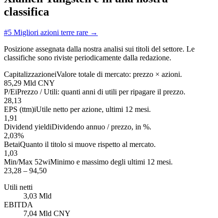
classifica
#5
Migliori azioni terre rare
→
Posizione assegnata dalla nostra analisi sui titoli del settore. Le
classifiche sono riviste periodicamente dalla redazione.
Capitalizzazione
i
Valore totale di mercato: prezzo × azioni.
85,29 Mld CNY
P/E
i
Prezzo / Utili: quanti anni di utili per ripagare il prezzo.
28,13
EPS (ttm)
i
Utile netto per azione, ultimi 12 mesi.
1,91
Dividend yield
i
Dividendo annuo / prezzo, in %.
2,03%
Beta
i
Quanto il titolo si muove rispetto al mercato.
1,03
Min/Max 52w
i
Minimo e massimo degli ultimi 12 mesi.
23,28 – 94,50
Utili netti
3,03 Mld
EBITDA
7,04 Mld CNY