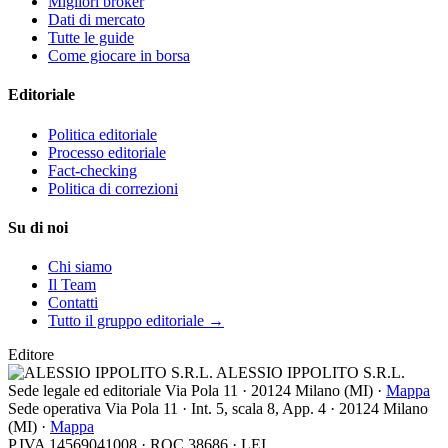
Migliori broker
Dati di mercato
Tutte le guide
Come giocare in borsa
Editoriale
Politica editoriale
Processo editoriale
Fact-checking
Politica di correzioni
Su di noi
Chi siamo
Il Team
Contatti
Tutto il gruppo editoriale →
Editore
ALESSIO IPPOLITO S.R.L.
Sede legale ed editoriale
Via Pola 11
·
20124
Milano
(
MI
) ·
Mappa
Sede operativa
Via Pola 11 · Int. 5, scala 8, App. 4 · 20124 Milano
(MI) ·
Mappa
P.IVA 14569041008 · ROC 38686 · LEI