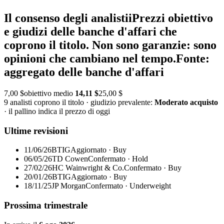
Il consenso degli analisti
i
Prezzi obiettivo
e giudizi delle banche d'affari che
coprono il titolo. Non sono garanzie: sono
opinioni che cambiano nel tempo.
Fonte:
aggregato delle banche d'affari
7,00 $
obiettivo medio
14,11 $
25,00 $
9 analisti coprono il titolo · giudizio prevalente:
Moderato acquisto
· il pallino indica il prezzo di oggi
Ultime revisioni
11/06/26
BTIG
Aggiornato · Buy
06/05/26
TD Cowen
Confermato · Hold
27/02/26
HC Wainwright & Co.
Confermato · Buy
20/01/26
BTIG
Aggiornato · Buy
18/11/25
JP Morgan
Confermato · Underweight
Prossima trimestrale