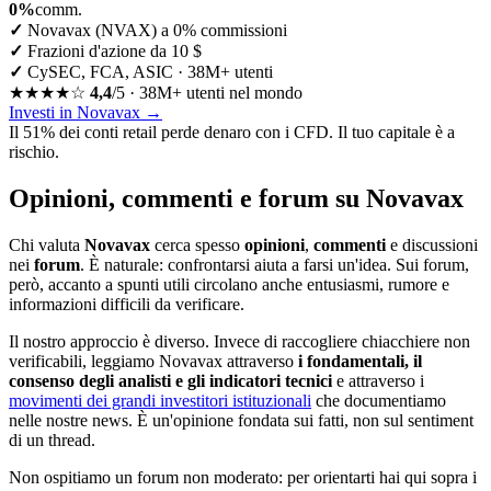
0%
comm.
✓
Novavax (NVAX) a 0% commissioni
✓
Frazioni d'azione da 10 $
✓
CySEC, FCA, ASIC · 38M+ utenti
★★★★☆
4,4
/5 · 38M+ utenti nel mondo
Investi in Novavax
→
Il 51% dei conti retail perde denaro con i CFD. Il tuo capitale è a
rischio.
Opinioni, commenti e forum su Novavax
Chi valuta
Novavax
cerca spesso
opinioni
,
commenti
e discussioni
nei
forum
. È naturale: confrontarsi aiuta a farsi un'idea. Sui forum,
però, accanto a spunti utili circolano anche entusiasmi, rumore e
informazioni difficili da verificare.
Il nostro approccio è diverso. Invece di raccogliere chiacchiere non
verificabili, leggiamo Novavax attraverso
i fondamentali, il
consenso degli analisti e gli indicatori tecnici
e attraverso i
movimenti dei grandi investitori istituzionali
che documentiamo
nelle nostre news. È un'opinione fondata sui fatti, non sul sentiment
di un thread.
Non ospitiamo un forum non moderato: per orientarti hai qui sopra i