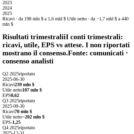
2023
2024
2025
Ricavi · da 198 mln $ a 1,6 mld $
Utile netto · da −1,7 mld $ a 440
mln $
Risultati trimestrali
i
I conti trimestrali:
ricavi, utile, EPS vs attese. I non riportati
mostrano il consenso.
Fonte: comunicati ·
consenso analisti
Q2 2025
riportato
2025-06-30
Ricavi
239 mln $
Utile netto
107 mln $
EPS
0,62
Q3 2025
riportato
2025-09-30
Ricavi
70 mln $
Utile netto
−202 mln $
EPS
-1,25
Q4 2025
riportato
2025-12-31