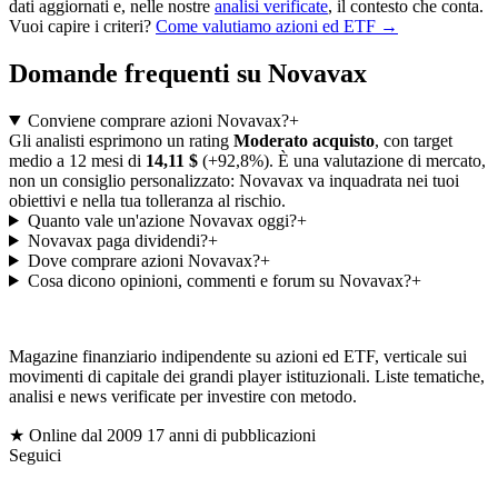
dati aggiornati e, nelle nostre
analisi verificate
, il contesto che conta.
Vuoi capire i criteri?
Come valutiamo azioni ed ETF →
Domande frequenti su Novavax
Conviene comprare azioni Novavax?
+
Gli analisti esprimono un rating
Moderato acquisto
, con target
medio a 12 mesi di
14,11 $
(+92,8%). È una valutazione di mercato,
non un consiglio personalizzato: Novavax va inquadrata nei tuoi
obiettivi e nella tua tolleranza al rischio.
Quanto vale un'azione Novavax oggi?
+
Novavax paga dividendi?
+
Dove comprare azioni Novavax?
+
Cosa dicono opinioni, commenti e forum su Novavax?
+
gioc
Magazine finanziario indipendente su azioni ed ETF, verticale sui
movimenti di capitale dei grandi player istituzionali. Liste tematiche,
analisi e news verificate per investire con metodo.
$
★ Online dal 2009
17 anni di pubblicazioni
Seguici