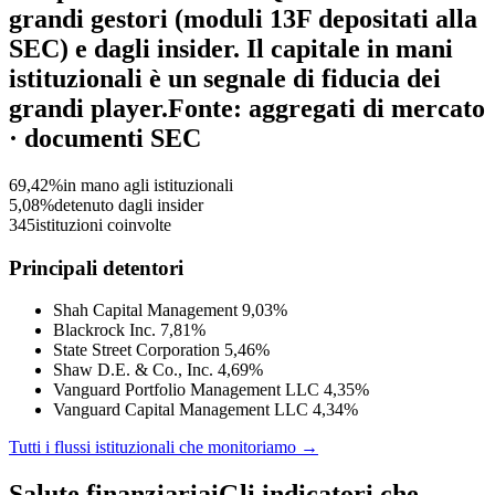
grandi gestori (moduli 13F depositati alla
SEC) e dagli insider. Il capitale in mani
istituzionali è un segnale di fiducia dei
grandi player.
Fonte: aggregati di mercato
· documenti SEC
69,42%
in mano agli istituzionali
5,08%
detenuto dagli insider
345
istituzioni coinvolte
Principali detentori
Shah Capital Management
9,03%
Blackrock Inc.
7,81%
State Street Corporation
5,46%
Shaw D.E. & Co., Inc.
4,69%
Vanguard Portfolio Management LLC
4,35%
Vanguard Capital Management LLC
4,34%
Tutti i flussi istituzionali che monitoriamo →
Salute finanziaria
i
Gli indicatori che