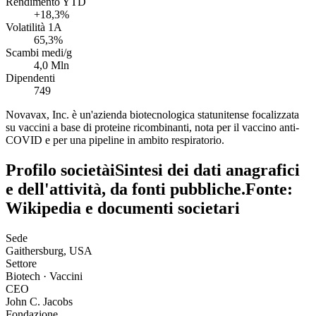
Rendimento YTD
+18,3%
Volatilità 1A
65,3%
Scambi medi/g
4,0 Mln
Dipendenti
749
Novavax, Inc. è un'azienda biotecnologica statunitense focalizzata
su vaccini a base di proteine ricombinanti, nota per il vaccino anti-
COVID e per una pipeline in ambito respiratorio.
Profilo società
i
Sintesi dei dati anagrafici
e dell'attività, da fonti pubbliche.
Fonte:
Wikipedia e documenti societari
Sede
Gaithersburg, USA
Settore
Biotech · Vaccini
CEO
John C. Jacobs
Fondazione