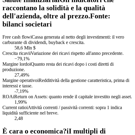
raccontano la solidità e la qualità
dell'azienda, oltre al prezzo.
Fonte:
bilanci societari
Free cash flow
i
Cassa generata al netto degli investimenti: il vero
carburante di dividendi, buyback e crescita.
58,6 Mln $
Crescita ricavi
i
Variazione dei ricavi rispetto all'anno precedente.
−79,1%
Margine lordo
i
Quanto resta dei ricavi dopo i costi diretti di
produzione.
27,49%
Margine operativo
i
Redditività della gestione caratteristica, prima di
interessi e tasse.
-7,19%
ROA
i
Return on Assets: quanto rende il capitale investito negli asset.
1,99%
Current ratio
i
Attività correnti / passività correnti: sopra 1 indica
liquidità sufficiente nel breve.
2,48
È cara o economica?
i
I multipli di