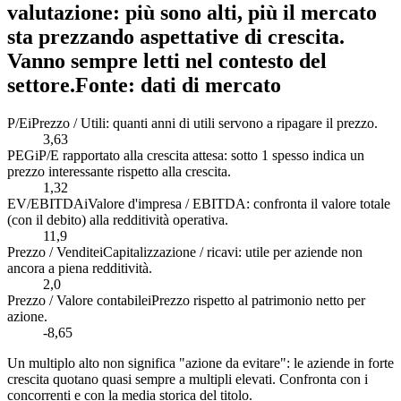
valutazione: più sono alti, più il mercato
sta prezzando aspettative di crescita.
Vanno sempre letti nel contesto del
settore.
Fonte: dati di mercato
P/E
i
Prezzo / Utili: quanti anni di utili servono a ripagare il prezzo.
3,63
PEG
i
P/E rapportato alla crescita attesa: sotto 1 spesso indica un
prezzo interessante rispetto alla crescita.
1,32
EV/EBITDA
i
Valore d'impresa / EBITDA: confronta il valore totale
(con il debito) alla redditività operativa.
11,9
Prezzo / Vendite
i
Capitalizzazione / ricavi: utile per aziende non
ancora a piena redditività.
2,0
Prezzo / Valore contabile
i
Prezzo rispetto al patrimonio netto per
azione.
-8,65
Un multiplo alto non significa "azione da evitare": le aziende in forte
crescita quotano quasi sempre a multipli elevati. Confronta con i
concorrenti e con la media storica del titolo.