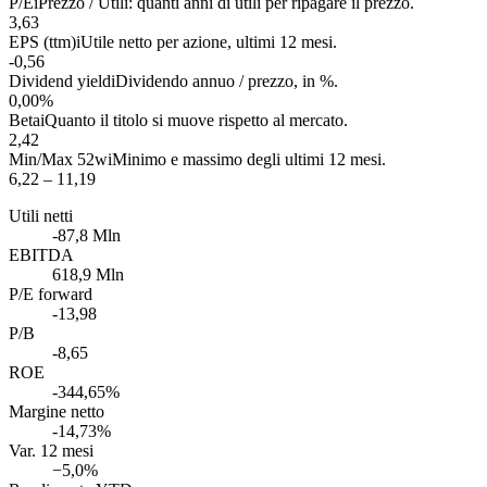
P/E
i
Prezzo / Utili: quanti anni di utili per ripagare il prezzo.
3,63
EPS (ttm)
i
Utile netto per azione, ultimi 12 mesi.
-0,56
Dividend yield
i
Dividendo annuo / prezzo, in %.
0,00%
Beta
i
Quanto il titolo si muove rispetto al mercato.
2,42
Min/Max 52w
i
Minimo e massimo degli ultimi 12 mesi.
6,22 – 11,19
Utili netti
-87,8 Mln
EBITDA
618,9 Mln
P/E forward
-13,98
P/B
-8,65
ROE
-344,65%
Margine netto
-14,73%
Var. 12 mesi
−5,0%