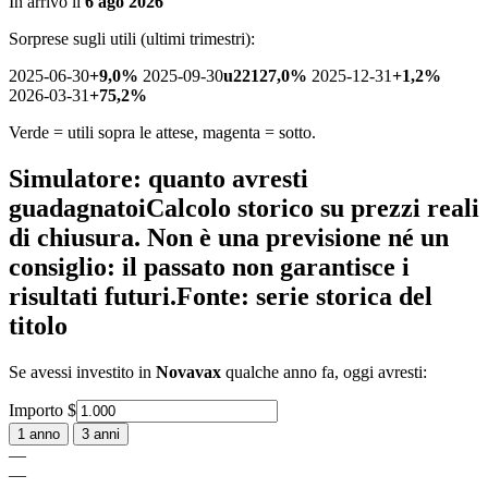
In arrivo il
6 ago 2026
Sorprese sugli utili (ultimi trimestri):
2025-06-30
+9,0%
2025-09-30
u22127,0%
2025-12-31
+1,2%
2026-03-31
+75,2%
Verde = utili sopra le attese, magenta = sotto.
Simulatore: quanto avresti
guadagnato
i
Calcolo storico su prezzi reali
di chiusura. Non è una previsione né un
consiglio: il passato non garantisce i
risultati futuri.
Fonte: serie storica del
titolo
Se avessi investito in
Novavax
qualche anno fa, oggi avresti:
Importo
$
1 anno
3 anni
—
—