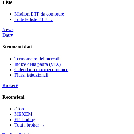
Liste
Migliori ETF da comprare
Tutte le liste ETF →
News
Dati
▾
Strumenti dati
Termometro dei mercati
Indice della paura (VIX)
Calendario macroeconomico
Flussi istituzionali
Broker
▾
Recensioni
eToro
MEXEM
FP Trading
Tutti i broker →