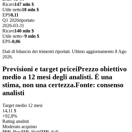
Ricavi
147 mln $
Utile netto
18 mln $
EPS
0,11
Q1 2026
riportato
2026-03-31
Ricavi
140 mln $
Utile netto
−9 mln $
EPS
-0,06
Dati di bilancio dei trimestri riportati. Ultimo aggiornamento 8 Ago
2026.
Previsioni e target price
i
Prezzo obiettivo
medio a 12 mesi degli analisti. È una
stima, non una certezza.
Fonte: consenso
analisti
Target medio 12 mesi
14,11 $
+92,8%
Rating analisti
Moderato acquisto
56%
Buy
11%
Hold
33%
Sell