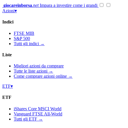
Vai
giocareinborsa
.net
Impara a investire come i grandi
al
Azioni
▾
contenuto
Indici
FTSE MIB
S&P 500
Tutti gli indici →
Liste
Migliori azioni da comprare
Tutte le liste azioni →
Come comprare azioni online →
ETF
▾
ETF
iShares Core MSCI World
Vanguard FTSE All-World
Tutti gli ETF →