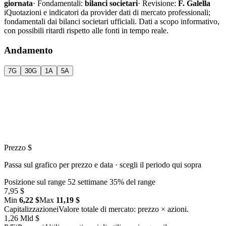
giornata
·
Fondamentali:
bilanci societari
·
Revisione:
F. Galella
i
Quotazioni e indicatori da provider dati di mercato professionali;
fondamentali dai bilanci societari ufficiali. Dati a scopo informativo,
con possibili ritardi rispetto alle fonti in tempo reale.
Andamento
7G
30G
1A
5A
Prezzo $
Passa sul grafico per prezzo e data · scegli il periodo qui sopra
Posizione sul range 52 settimane
35% del range
7,95 $
Min
6,22 $
Max
11,19 $
Capitalizzazione
i
Valore totale di mercato: prezzo × azioni.
1,26 Mld $