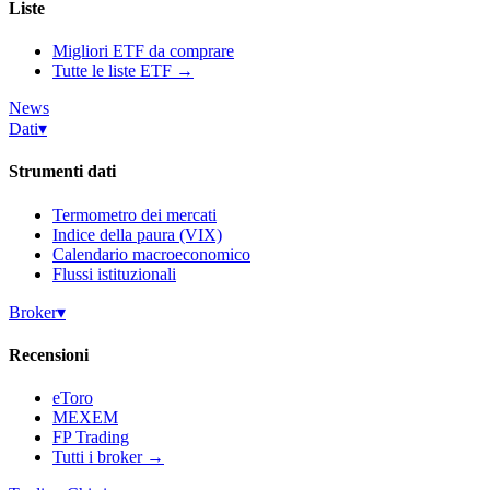
Liste
Migliori ETF da comprare
Tutte le liste ETF →
News
Dati
▾
Strumenti dati
Termometro dei mercati
Indice della paura (VIX)
Calendario macroeconomico
Flussi istituzionali
Broker
▾
Recensioni
eToro
MEXEM
FP Trading
Tutti i broker →