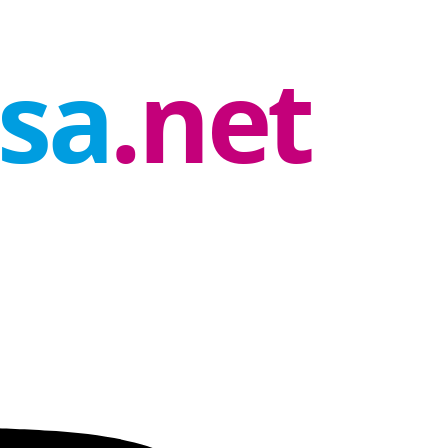
rsa
.net