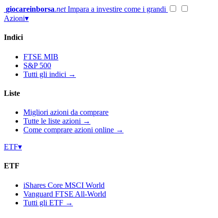
Vai
giocareinborsa
.net
Impara a investire come i grandi
al
Azioni
▾
contenuto
Indici
FTSE MIB
S&P 500
Tutti gli indici →
Liste
Migliori azioni da comprare
Tutte le liste azioni →
Come comprare azioni online →
ETF
▾
ETF
iShares Core MSCI World
Vanguard FTSE All-World
Tutti gli ETF →