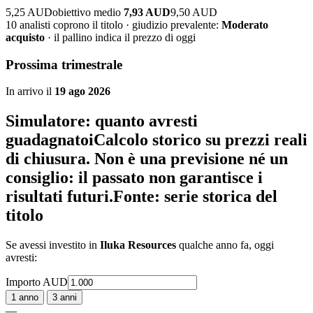
5,25 AUD
obiettivo medio
7,93 AUD
9,50 AUD
10 analisti coprono il titolo · giudizio prevalente:
Moderato
acquisto
· il pallino indica il prezzo di oggi
Prossima trimestrale
In arrivo il
19 ago 2026
Simulatore: quanto avresti
guadagnato
i
Calcolo storico su prezzi reali
di chiusura. Non è una previsione né un
consiglio: il passato non garantisce i
risultati futuri.
Fonte: serie storica del
titolo
Se avessi investito in
Iluka Resources
qualche anno fa, oggi
avresti:
Importo
AUD
1 anno
3 anni
—