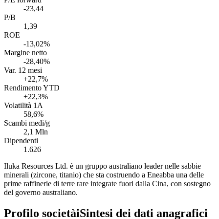
-23,44
P/B
1,39
ROE
-13,02%
Margine netto
-28,40%
Var. 12 mesi
+22,7%
Rendimento YTD
+22,3%
Volatilità 1A
58,6%
Scambi medi/g
2,1 Mln
Dipendenti
1.626
Iluka Resources Ltd. è un gruppo australiano leader nelle sabbie
minerali (zircone, titanio) che sta costruendo a Eneabba una delle
prime raffinerie di terre rare integrate fuori dalla Cina, con sostegno
del governo australiano.
Profilo società
i
Sintesi dei dati anagrafici