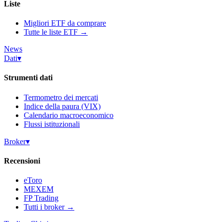
Liste
Migliori ETF da comprare
Tutte le liste ETF →
News
Dati
▾
Strumenti dati
Termometro dei mercati
Indice della paura (VIX)
Calendario macroeconomico
Flussi istituzionali
Broker
▾
Recensioni
eToro
MEXEM
FP Trading
Tutti i broker →