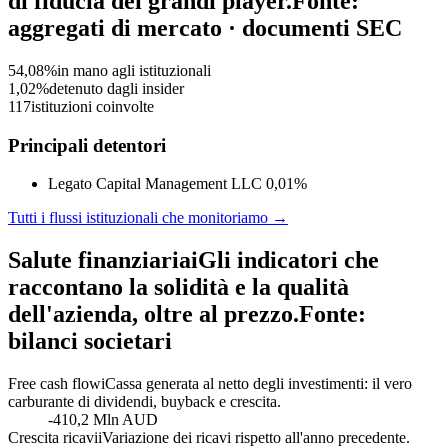
di fiducia dei grandi player.
Fonte:
aggregati di mercato · documenti SEC
54,08%
in mano agli istituzionali
1,02%
detenuto dagli insider
117
istituzioni coinvolte
Principali detentori
Legato Capital Management LLC
0,01%
Tutti i flussi istituzionali che monitoriamo →
Salute finanziaria
i
Gli indicatori che
raccontano la solidità e la qualità
dell'azienda, oltre al prezzo.
Fonte:
bilanci societari
Free cash flow
i
Cassa generata al netto degli investimenti: il vero
carburante di dividendi, buyback e crescita.
-410,2 Mln AUD
Crescita ricavi
i
Variazione dei ricavi rispetto all'anno precedente.