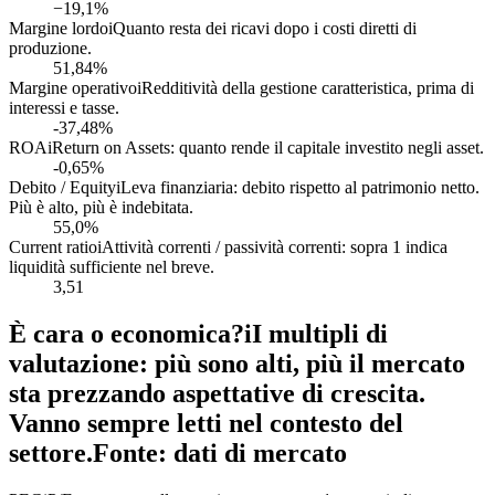
−19,1%
Margine lordo
i
Quanto resta dei ricavi dopo i costi diretti di
produzione.
51,84%
Margine operativo
i
Redditività della gestione caratteristica, prima di
interessi e tasse.
-37,48%
ROA
i
Return on Assets: quanto rende il capitale investito negli asset.
-0,65%
Debito / Equity
i
Leva finanziaria: debito rispetto al patrimonio netto.
Più è alto, più è indebitata.
55,0%
Current ratio
i
Attività correnti / passività correnti: sopra 1 indica
liquidità sufficiente nel breve.
3,51
È cara o economica?
i
I multipli di
valutazione: più sono alti, più il mercato
sta prezzando aspettative di crescita.
Vanno sempre letti nel contesto del
settore.
Fonte: dati di mercato