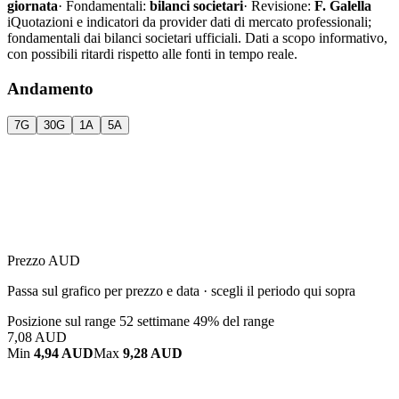
giornata
·
Fondamentali:
bilanci societari
·
Revisione:
F. Galella
i
Quotazioni e indicatori da provider dati di mercato professionali;
fondamentali dai bilanci societari ufficiali. Dati a scopo informativo,
con possibili ritardi rispetto alle fonti in tempo reale.
Andamento
7G
30G
1A
5A
Prezzo AUD
Passa sul grafico per prezzo e data · scegli il periodo qui sopra
Posizione sul range 52 settimane
49% del range
7,08 AUD
Min
4,94 AUD
Max
9,28 AUD