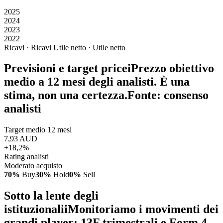
2025
2024
2023
2022
Ricavi · Ricavi
Utile netto · Utile netto
Previsioni e target price
i
Prezzo obiettivo
medio a 12 mesi degli analisti. È una
stima, non una certezza.
Fonte: consenso
analisti
Target medio 12 mesi
7,93 AUD
+18,2%
Rating analisti
Moderato acquisto
70%
Buy
30%
Hold
0%
Sell
Sotto la lente degli
istituzionali
i
Monitoriamo i movimenti dei
grandi player: 13F trimestrali e Form 4