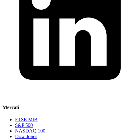
Mercati
FTSE MIB
S&P 500
NASDAQ 100
Dow Jones