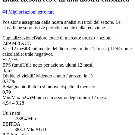
#4
Migliori azioni terre rare
→
Posizione assegnata dalla nostra analisi sui titoli del settore. Le
classifiche sono riviste periodicamente dalla redazione.
Capitalizzazione
i
Valore totale di mercato: prezzo × azioni.
2,89 Mld AUD
Var. 12 mesi
i
Rendimento del titolo negli ultimi 12 mesi (il P/E non è
calcolabile: utile negativo).
+22,7%
EPS (ttm)
i
Utile netto per azione, ultimi 12 mesi.
-0,67
Dividend yield
i
Dividendo annuo / prezzo, in %.
0,77%
Beta
i
Quanto il titolo si muove rispetto al mercato.
0,79
Min/Max 52w
i
Minimo e massimo degli ultimi 12 mesi.
4,94 – 9,28
Utili netti
-288,4 Mln
EBITDA
383,3 Mln AUD
P/E forward