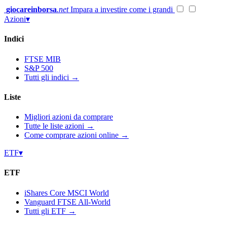
Vai
giocareinborsa
.net
Impara a investire come i grandi
al
Azioni
▾
contenuto
Indici
FTSE MIB
S&P 500
Tutti gli indici →
Liste
Migliori azioni da comprare
Tutte le liste azioni →
Come comprare azioni online →
ETF
▾
ETF
iShares Core MSCI World
Vanguard FTSE All-World
Tutti gli ETF →