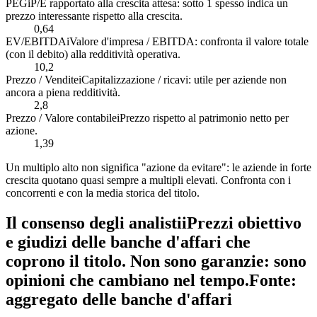
PEG
i
P/E rapportato alla crescita attesa: sotto 1 spesso indica un
prezzo interessante rispetto alla crescita.
0,64
EV/EBITDA
i
Valore d'impresa / EBITDA: confronta il valore totale
(con il debito) alla redditività operativa.
10,2
Prezzo / Vendite
i
Capitalizzazione / ricavi: utile per aziende non
ancora a piena redditività.
2,8
Prezzo / Valore contabile
i
Prezzo rispetto al patrimonio netto per
azione.
1,39
Un multiplo alto non significa "azione da evitare": le aziende in forte
crescita quotano quasi sempre a multipli elevati. Confronta con i
concorrenti e con la media storica del titolo.
Il consenso degli analisti
i
Prezzi obiettivo
e giudizi delle banche d'affari che
coprono il titolo. Non sono garanzie: sono
opinioni che cambiano nel tempo.
Fonte:
aggregato delle banche d'affari