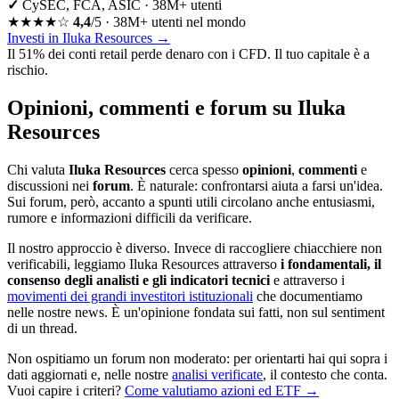
✓
CySEC, FCA, ASIC · 38M+ utenti
★★★★☆
4,4
/5 · 38M+ utenti nel mondo
Investi in Iluka Resources
→
Il 51% dei conti retail perde denaro con i CFD. Il tuo capitale è a
rischio.
Opinioni, commenti e forum su Iluka
Resources
Chi valuta
Iluka Resources
cerca spesso
opinioni
,
commenti
e
discussioni nei
forum
. È naturale: confrontarsi aiuta a farsi un'idea.
Sui forum, però, accanto a spunti utili circolano anche entusiasmi,
rumore e informazioni difficili da verificare.
Il nostro approccio è diverso. Invece di raccogliere chiacchiere non
verificabili, leggiamo Iluka Resources attraverso
i fondamentali, il
consenso degli analisti e gli indicatori tecnici
e attraverso i
movimenti dei grandi investitori istituzionali
che documentiamo
nelle nostre news. È un'opinione fondata sui fatti, non sul sentiment
di un thread.
Non ospitiamo un forum non moderato: per orientarti hai qui sopra i
dati aggiornati e, nelle nostre
analisi verificate
, il contesto che conta.
Vuoi capire i criteri?
Come valutiamo azioni ed ETF →