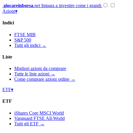
Vai
giocareinborsa
.net
Impara a investire come i grandi
al
Azioni
▾
contenuto
Indici
FTSE MIB
S&P 500
Tutti gli indici →
Liste
Migliori azioni da comprare
Tutte le liste azioni →
Come comprare azioni online →
ETF
▾
ETF
iShares Core MSCI World
Vanguard FTSE All-World
Tutti gli ETF →