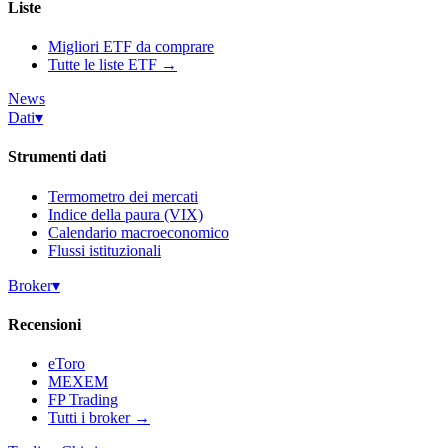
Liste
Migliori ETF da comprare
Tutte le liste ETF →
News
Dati
▾
Strumenti dati
Termometro dei mercati
Indice della paura (VIX)
Calendario macroeconomico
Flussi istituzionali
Broker
▾
Recensioni
eToro
MEXEM
FP Trading
Tutti i broker →